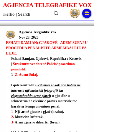
AGJENCIA TELEGRAFIKE V
O
X
Agjencia Telegrafike Vox
Nov 23, 2025
FSHATI DAMJAN; GJAKOVË | ADEM SUFAJ U
PROCEDUA PENALISHT; ARMËMBAJTJE PA
LEJE.
Fshati Damjan, Gjakovë, Republika e Kosovës 
| 
Strukturat vendore të Policisë proceduan 
penalisht:
1- 
Z. Adem Sufaj.
Gjatë kontrollit (
i cili mori shkak nga botimi në 
internet i një materiali fotografik ku 
ekspozoheshin armë zjarri
) u gjet dhe u 
sekuestrua në cilësinë e provës materiale me 
karakter kompromentues penal:
1- 
Një armë gjuetie e gjatë (krahu).
2- 
Municion luftarak.
3- 
Armë zjarri e shkurtër (brezi).