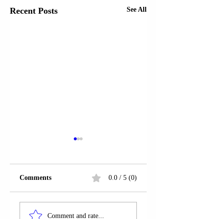
Recent Posts
See All
Comments
0.0 / 5 (0)
GJAKOVË |
RRUGA “ALI
STEFAN ILIANOV
PASHË
Comment and rate...