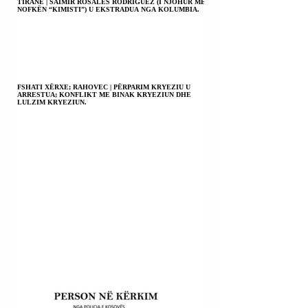
TIRANË | SAIMIR ROSALES RODRIGUEZ (I NJOHUR ME
NOFKËN “KIMISTI”) U EKSTRADUA NGA KOLUMBIA.
FSHATI XËRXE; RAHOVEC | PËRPARIM KRYEZIU U
ARRESTUA; KONFLIKT ME BINAK KRYEZIUN DHE
LULZIM KRYEZIUN.