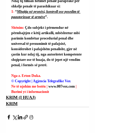
Ndaj tij filluan hetimet penale paraprake për 
shkelje penale të parashikuar si:
1- 
“
Mbajtja në pronësi, kontroll ose posedim të 
paautorizuar të armëve
”.
Shënim: 
Çdo subjekt i përmendur në 
përmbajtjen e këtij artikulli, mbështetur mbi 
parimin kombëtar procedurial penal dhe 
universal të prezumimit të pafajsisë, 
konsiderohet i pafajshëm penalisht, gjer në 
çastin kur ndaj tij, nga autoritetet kompetente 
shqiptare ose të huaja, do të jepet një vendim 
penal, i formës së prerë.
Nga z. Erton Duka.
© Copyright | Agjencia Telegrafike Vox
Ne të njohim me botën | 
www.007vox.com
| 
Burimi yt i informacionit
KRIM (I HUAJ)
KRIM