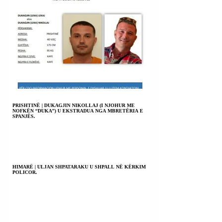
PRISHTINË | DUKAGJIN NIKOLLAJ (I NJOHUR ME
NOFKËN “DUKA”) U EKSTRADUA NGA MBRETËRIA E
SPANJËS.
HIMARË | ULJAN SHPATARAKU U SHPALL NË KËRKIM
POLICOR.