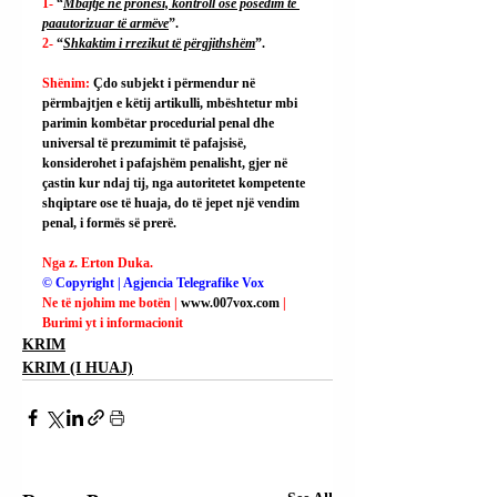
1- 
“
Mbajtje në pronësi, kontroll ose posedim të 
paautorizuar të armëve
”.
2- 
“
Shkaktim i rrezikut të përgjithshëm
”.
Shënim: 
Çdo subjekt i përmendur në 
përmbajtjen e këtij artikulli, mbështetur mbi 
parimin kombëtar procedurial penal dhe 
universal të prezumimit të pafajsisë, 
konsiderohet i pafajshëm penalisht, gjer në 
çastin kur ndaj tij, nga autoritetet kompetente 
shqiptare ose të huaja, do të jepet një vendim 
penal, i formës së prerë.
Nga z. Erton Duka.
© Copyright | Agjencia Telegrafike Vox
Ne të njohim me botën | 
www.007vox.com
| 
Burimi yt i informacionit
KRIM
KRIM (I HUAJ)