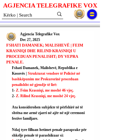
AGJENCIA TELEGRAFIKE V
O
X
Agjencia Telegrafike Vox
Dec 27, 2025
FSHATI DAMANEK; MALISHEVË | FEIM
KRASNIQI DHE RILIND KRASNIQI U
PROCEDUAN PENALISHT; DY VEPRA
PENALE.
Fshati Damanek, Malishevë, Republika e 
Kosovës | 
Strukturat vendore të Policisë në 
bashkëpunim me Prokurorinë proceduan 
penalishht në gjendje të lirë:
1- 
Z. Feim Krasniqi, me moshë 46 vjeç.
2- 
Z. Rilind Krasniqi, me moshë 24 vjeç.
Ata konsiderohen subjekte të përfshirë në të 
shtëna me armë zjarri në ajër në një ceremoni 
festive familjare.
Ndaj tyre filluan hetimet penale paraprake për 
shkelje penale të parashikuar si: