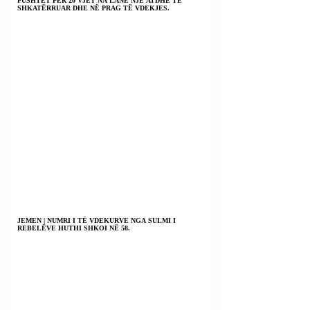
PUSHTET PËR 20 VJET NA LANË NJË ATDHE TË
SHKATËRRUAR DHE NË PRAG TË VDEKJES.
JEMEN | NUMRI I TË VDEKURVE NGA SULMI I
REBELËVE HUTHI SHKOI NË 58.