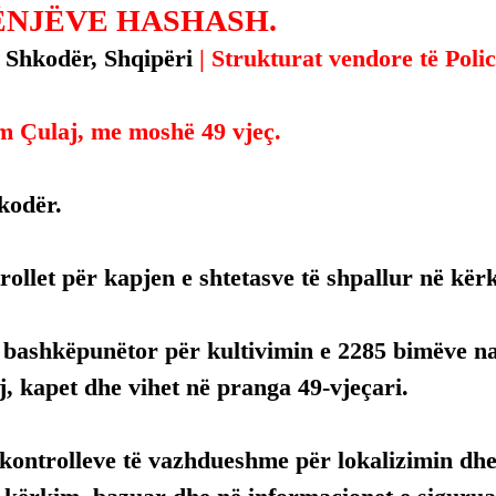
RËNJËVE HASHASH.
, Shkodër, Shqipëri 
| Strukturat vendore të Polici
m Çulaj, me moshë 49 vjeç.
hkodër.
rollet për kapjen e shtetasve të shpallur në kër
 bashkëpunëtor për kultivimin e 2285 bimëve na
aj, kapet dhe vihet në pranga 49-vjeçari.
i kontrolleve të vazhdueshme për lokalizimin dhe