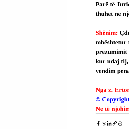
Parë të Juri
thuhet në njo
Shënim: 
Çdo
mbështetur 
prezumimit t
kur ndaj tij
vendim penal
Nga z. Erto
© Copyright
Ne të njohim