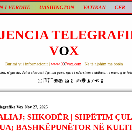
N I VERDHË
UASHINGTON
VATIKAN
CFR
JENCIA TELEGRAFI
V
O
X
Burimi yt i informacionit |
www.0
0
7vox.com
| Ne të njohim me botën
ni, n’gazeta, duhet shkruesi t’jet ma parë, njeri i ndershëm e atdhetar, e mandej të këtë d
🕕 🇦🇱🌍📚 📖📄 ✍🕵️📡⚡️📢 🎖
legrafike Vox
Nov 27, 2025
ALIAJ; SHKODËR | SHPËTIM ÇUL
UA; BASHKËPUNËTOR NË KULTI