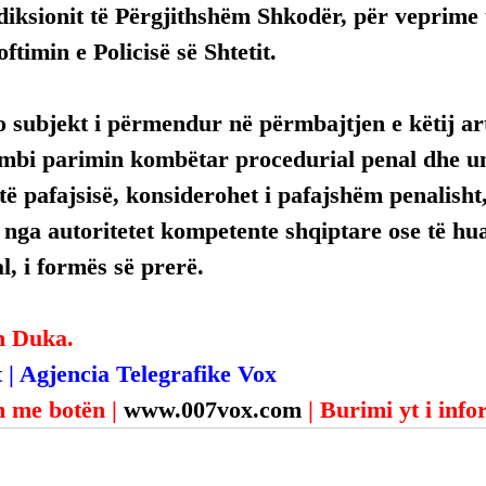
diksionit të Përgjithshëm Shkodër, për veprime
ftimin e Policisë së Shtetit.
 subjekt i përmendur në përmbajtjen e këtij arti
mbi parimin kombëtar procedurial penal dhe uni
ë pafajsisë, konsiderohet i pafajshëm penalisht,
, nga autoritetet kompetente shqiptare ose të hua
, i formës së prerë.
n Duka.
 | Agjencia Telegrafike Vox
 me botën | 
www.007vox.com
| Burimi yt i inf