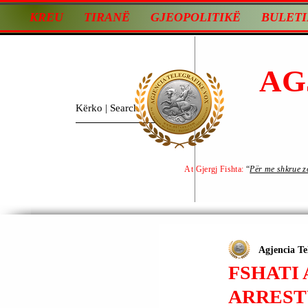
KREU
TIRANË
GJEOPOLITIKË
BULETI
AG
At Gjergj Fishta:
“
Për me shkrue zot
Agjencia Te
FSHATI 
ARREST