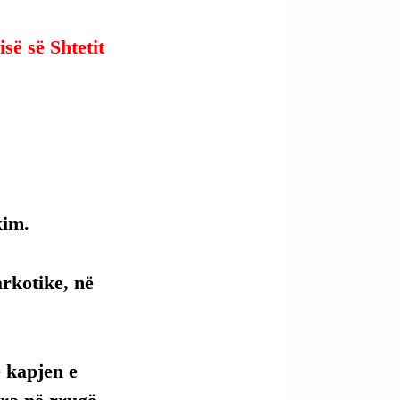
së së Shtetit 
kim.
rkotike, në 
 kapjen e 