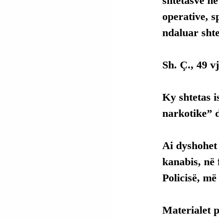
shtetasve n
operative, s
ndaluar shte
Sh. Ç., 49 v
Ky shtetas i
narkotike” 
Ai dyshohet
kanabis, në 
Policisë, më
Materialet p