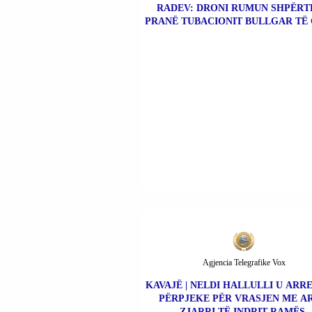
RADEV: DRONI RUMUN SHPËR
PRANË TUBACIONIT BULLGAR TË 
Agjencia Telegrafike Vox
KAVAJË | NELDI HALLULLI U ARR
PËRPJEKE PËR VRASJEN ME A
ZJARRI TË INDRIT RAMËS.