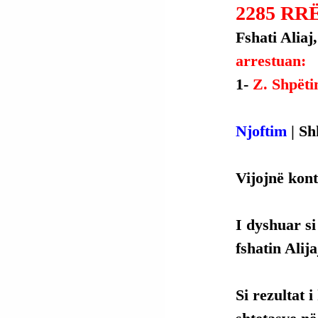
2285 R
Fshati Aliaj
arrestuan:
1- 
Z. Shpëti
Njoftim
 | S
Vijojnë kont
I dyshuar si
fshatin Alij
Si rezultat 