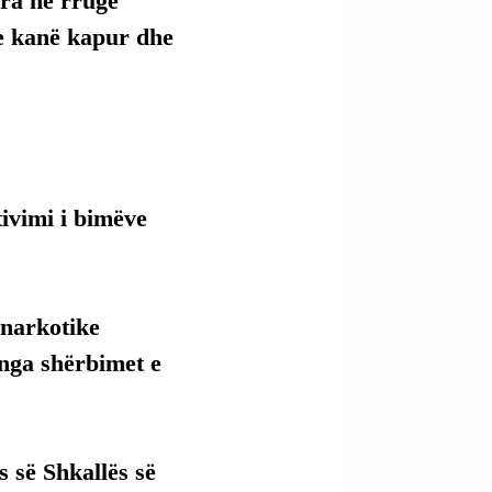
ra në rrugë 
ve kanë kapur dhe 
ivimi i bimëve 
narkotike 
 nga shërbimet e 
 së Shkallës së 