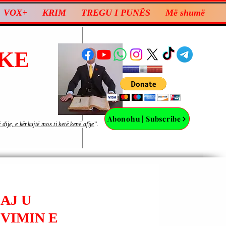
VOX+
KRIM
TREGU I PUNËS
Më shumë
KE
Abonohu | Subscribe
ije, e kërkujtë mos ti ketë kenë afije
”.
AJ U
VIMIN E