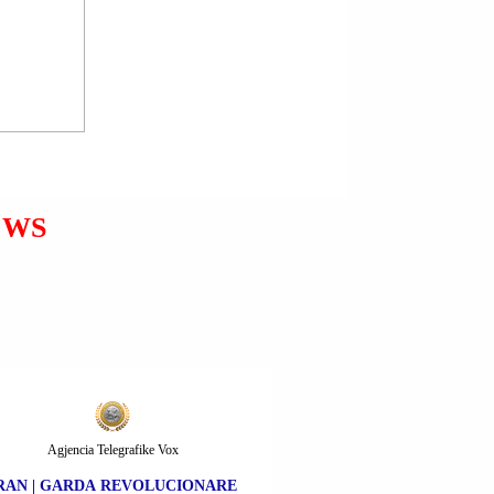
PIKA E KALIMIT KUFITAR
MURIQAN; SHKODËR |
FATBARDH LISHI U
ARRESTUA; 8448 KANAÇE
ME PIJE FRESKUESE
KONTRABANDË.
EWS
Agjencia Telegrafike Vox
RAN | GARDA REVOLUCIONARE