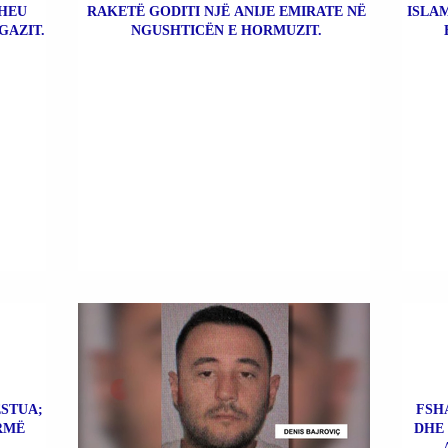
THEU
RAKETË GODITI NJË ANIJE EMIRATE NË
ISLA
GAZIT.
NGUSHTICËN E HORMUZIT.
ESTUA;
FSHA
RMË
DHE 