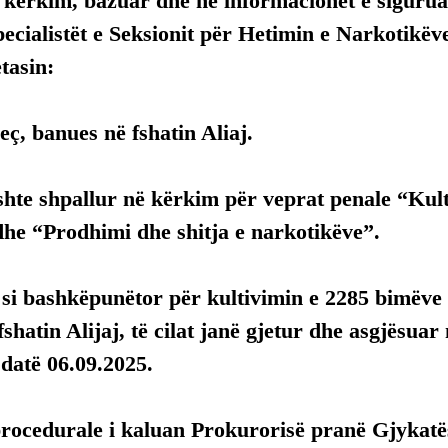
ë kërkim, bazuar dhe në informacionet e sigurua
pecialistët e Seksionit për Hetimin e Narkotikë
tasin:
jeç, banues në fshatin Aliaj.
shte shpallur në kërkim për veprat penale “Kult
dhe “Prodhimi dhe shitja e narkotikëve”.
 si bashkëpunëtor për kultivimin e 2285 bimëve 
fshatin Alijaj, të cilat janë gjetur dhe asgjësuar
 datë 06.09.2025.
rocedurale i kaluan Prokurorisë pranë Gjykatës