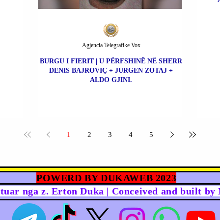
Agjencia Telegrafike Vox
BURGU I FIERIT | U PËRFSHINË NË SHERR
DENIS BAJROVIÇ + JURGEN ZOTAJ +
ALDO GJINI.
1
2
3
4
5
POWERD BY DUKAWEB 2023
rtuar nga z. Erton Duka | Conceived and built b