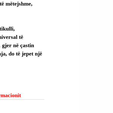
 të mëtejshme, 
kulli, 
versal të 
 gjer në çastin 
ja, do të jepet një 
ormacionit