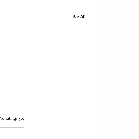
See All
of 5 stars.
No ratings yet