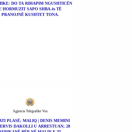
MIKE: DO TA RIHAPIM NGUSHTICËN
E HORMUZIT SAPO SHBA-ës TË
PRANOJNË KUSHTET TONA.
Agjencia Telegrafike Vox
TI PLASË; MALIQ | DENIS MEMINI
ERVIS DAKOLLI U ARRESTUAN; 28
AFRIKANË PËR NË MALIN E ZI.