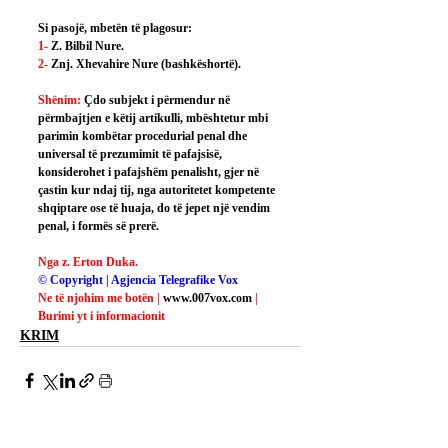
Si pasojë, mbetën të plagosur:
1- 
Z. Bilbil Nure.
2- 
Znj. Xhevahire Nure (bashkëshortë).
Shënim: 
Çdo subjekt i përmendur në 
përmbajtjen e këtij artikulli, mbështetur mbi 
parimin kombëtar procedurial penal dhe 
universal të prezumimit të pafajsisë, 
konsiderohet i pafajshëm penalisht, gjer në 
çastin kur ndaj tij, nga autoritetet kompetente 
shqiptare ose të huaja, do të jepet një vendim 
penal, i formës së prerë.
Nga z. Erton Duka.
© Copyright | Agjencia Telegrafike Vox
Ne të njohim me botën | 
www.007vox.com
| 
Burimi yt i informacionit
KRIM