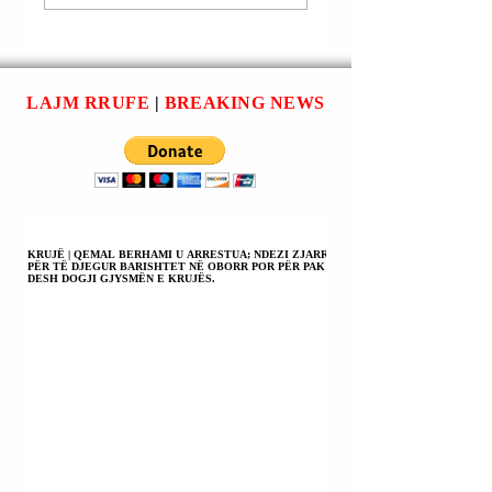
Njoftim | DVP Fier.
(Shkëlzen) Xhumari, 
Kontrolle të
moshë 46 vjeç. Njoftim 
vazhdueshme për kapjen
DVP Fier. Kontrolle të
e personave në kërkim
vazhdueshme për kap
LAJM RRUFE
|
BREAKING NEWS
dhe goditje
e
KRUJË | QEMAL BERHAMI U ARRESTUA; NDEZI ZJARR
PËR TË DJEGUR BARISHTET NË OBORR POR PËR PAK
DESH DOGJI GJYSMËN E KRUJËS.