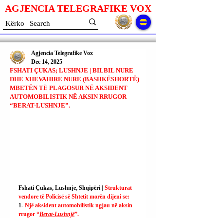
AGJENCIA TELEGRAFIKE V
O
X
Agjencia Telegrafike Vox
Dec 14, 2025
FSHATI ÇUKAS; LUSHNJE | BILBIL NURE
DHE XHEVAHIRE NURE (BASHKËSHORTË)
MBETËN TË PLAGOSUR NË AKSIDENT
AUTOMOBILISTIK NË AKSIN RRUGOR
“BERAT-LUSHNJE”.
Fshati Çukas, Lushnje, Shqipëri | 
Strukturat 
vendore të Policisë së Shtetit morën dijeni se:
1- 
Një aksident automobilistik ngjau në aksin 
rrugor “
Berat-Lushnjë
”.