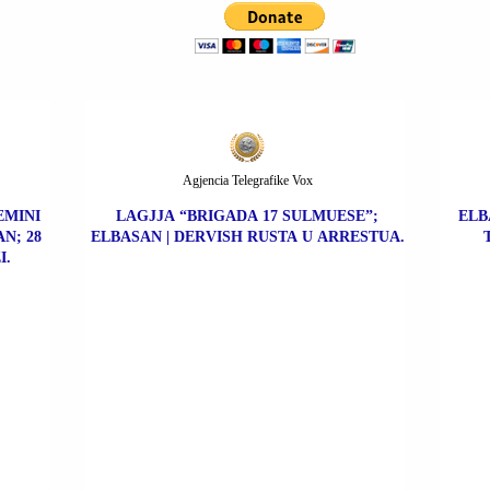
Agjencia Telegrafike Vox
EMINI
LAGJJA “BRIGADA 17 SULMUESE”;
ELB
N; 28
ELBASAN | DERVISH RUSTA U ARRESTUA.
I.