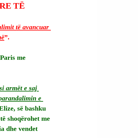
RE TË
limit të avancuar 
në
”.
Paris me 
si armët e saj 
parandalimin e 
Elize, së bashku 
të shoqërohet me 
ia dhe vendet 