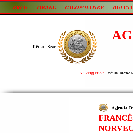
KREU
TIRANË
GJEOPOLITIKË
BULETI
AG
At Gjergj Fishta:
“
Për me shkrue zot
Agjencia Te
FRANCË
NORVEG