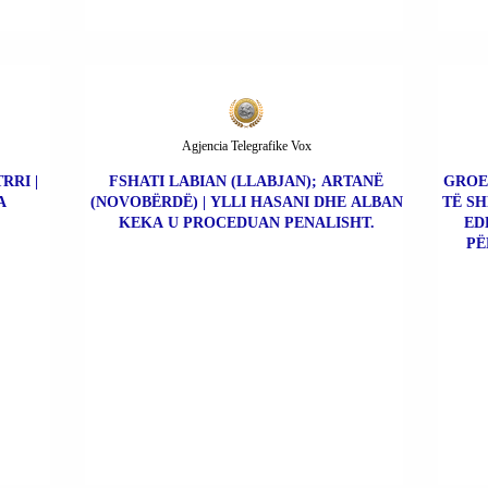
Agjencia Telegrafike Vox
RRI |
FSHATI LABIAN (LLABJAN); ARTANË
GROE
A
(NOVOBËRDË) | YLLI HASANI DHE ALBAN
TË SH
KEKA U PROCEDUAN PENALISHT.
ED
PË