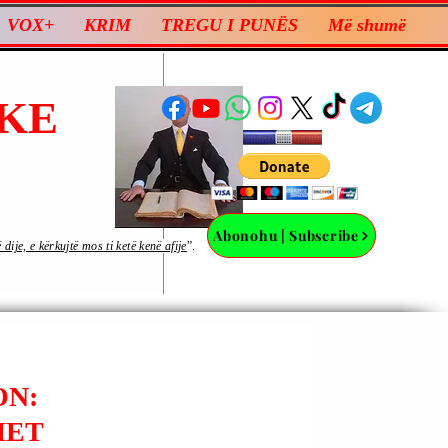
VOX+
KRIM
TREGU I PUNËS
Më shumë
KE
Abonohu | Subscribe
ije, e kërkujtë mos ti ketë kenë afije
”.
ON:
HET