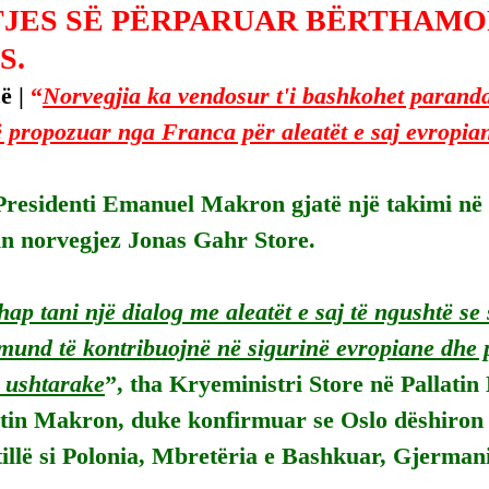
JES SË PËRPARUAR BËRTHAMO
S.
ë | 
“
Norvegjia ka vendosur t'i bashkohet paranda
 propozuar nga Franca për aleatët e saj evropia
Presidenti Emanuel Makron gjatë një takimi në 
in norvegjez Jonas Gahr Store.
ap tani një dialog me aleatët e saj të ngushtë se 
und të kontribuojnë në sigurinë evropiane dhe 
 ushtarake
”, tha Kryeministri Store në Pallatin 
tin Makron, duke konfirmuar se Oslo dëshiron 
tillë si Polonia, Mbretëria e Bashkuar, Gjerman