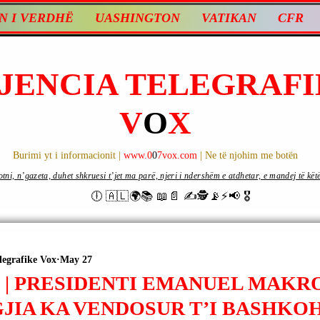
N I VERDHË
UASHINGTON
VATIKAN
CFR
JENCIA TELEGRAFI
V
O
X
Burimi yt i informacionit |
www.0
0
7vox.com
| Ne të njohim me botën
ni, n’gazeta, duhet shkruesi t’jet ma parë, njeri i ndershëm e atdhetar, e mandej të këtë d
🕕 🇦🇱🌍📚 📖📄 ✍🕵️📡⚡️📢 🎖
legrafike Vox
May 27
 | PRESIDENTI EMANUEL MAKR
JIA KA VENDOSUR T’I BASHKO