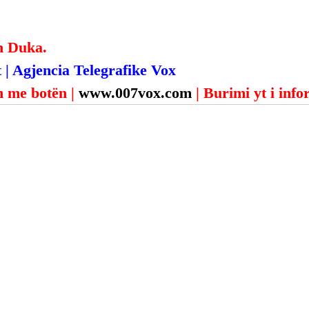
n Duka.
 | Agjencia Telegrafike Vox
 me botën | 
www.007vox.com
| Burimi yt i inf