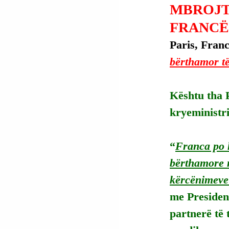
MBROJT
FRANCË
Paris, Franc
bërthamor të
Kështu tha 
kryeministr
“
Franca po h
bërthamore m
kërcënimeve
me Presiden
partnerë të 