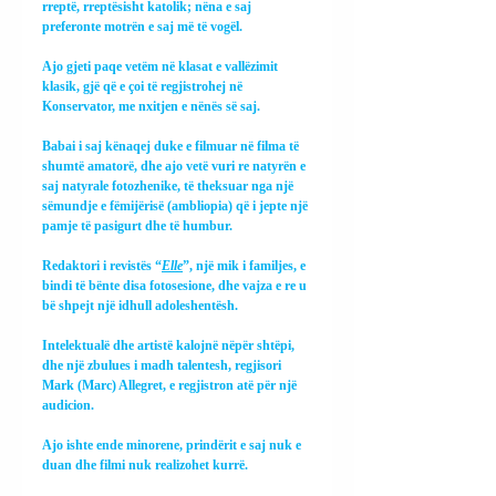
rreptë, rreptësisht katolik; nëna e saj 
preferonte motrën e saj më të vogël.
Ajo gjeti paqe vetëm në klasat e vallëzimit 
klasik, gjë që e çoi të regjistrohej në 
Konservator, me nxitjen e nënës së saj.
Babai i saj kënaqej duke e filmuar në filma të 
shumtë amatorë, dhe ajo vetë vuri re natyrën e 
saj natyrale fotozhenike, të theksuar nga një 
sëmundje e fëmijërisë (ambliopia) që i jepte një 
pamje të pasigurt dhe të humbur.
Redaktori i revistës “
Elle
”, një mik i familjes, e 
bindi të bënte disa fotosesione, dhe vajza e re u 
bë shpejt një idhull adoleshentësh.
Intelektualë dhe artistë kalojnë nëpër shtëpi, 
dhe një zbulues i madh talentesh, regjisori 
Mark (Marc) Allegret, e regjistron atë për një 
audicion.
Ajo ishte ende minorene, prindërit e saj nuk e 
duan dhe filmi nuk realizohet kurrë.