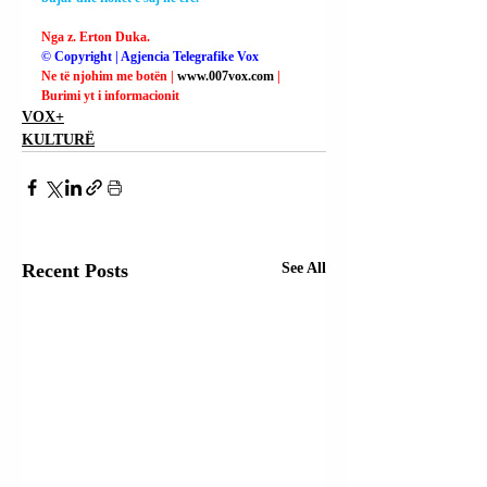
Nga z. Erton Duka.
© Copyright | Agjencia Telegrafike Vox
Ne të njohim me botën | 
www.007vox.com
| 
Burimi yt i informacionit
VOX+
KULTURË
Recent Posts
See All