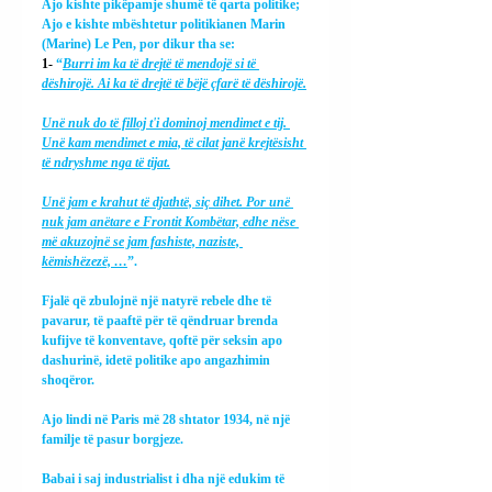
Ajo kishte pikëpamje shumë të qarta politike; 
Ajo e kishte mbështetur politikianen Marin 
(Marine) Le Pen, por dikur tha se:
1- 
“
Burri im ka të drejtë të mendojë si të 
dëshirojë. Ai ka të drejtë të bëjë çfarë të dëshirojë.
Unë nuk do të filloj t'i dominoj mendimet e tij. 
Unë kam mendimet e mia, të cilat janë krejtësisht 
të ndryshme nga të tijat.
Unë jam e krahut të djathtë, siç dihet. Por unë 
nuk jam anëtare e Frontit Kombëtar, edhe nëse 
më akuzojnë se jam fashiste, naziste, 
këmishëzezë, …
”.
Fjalë që zbulojnë një natyrë rebele dhe të 
pavarur, të paaftë për të qëndruar brenda 
kufijve të konventave, qoftë për seksin apo 
dashurinë, idetë politike apo angazhimin 
shoqëror.
Ajo lindi në Paris më 28 shtator 1934, në një 
familje të pasur borgjeze.
Babai i saj industrialist i dha një edukim të 