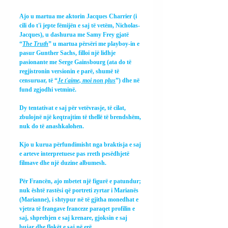
Ajo u martua me aktorin Jacques Charrier (i 
cili do t'i jepte fëmijën e saj të vetëm, Nicholas-
Jacques), u dashurua me Samy Frey gjatë 
“
The Truth
” u martua përsëri me playboy-in e 
pasur Gunther Sachs, filloi një lidhje 
pasionante me Serge Gainsbourg (ata do të 
regjistronin versionin e parë, shumë të 
censuruar, të “
Je t'aime, moi non plus
”) dhe në 
fund zgjodhi vetminë.
Dy tentativat e saj për vetëvrasje, të cilat, 
zbulojnë një keqtrajtim të thellë të brendshëm, 
nuk do të anashkalohen.
Kjo u kurua përfundimisht nga braktisja e saj 
e arteve interpretuese pas rreth pesëdhjetë 
filmave dhe një duzine albumesh.
Për Francën, ajo mbetet një figurë e patundur; 
nuk është rastësi që portreti zyrtar i Marianës 
(Marianne), i shtypur në të gjitha monedhat e 
vjetra të frangave franceze paraqet profilin e 
saj, shprehjen e saj krenare, gjoksin e saj 
bujar dhe flokët e saj në erë.