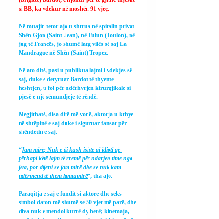
si BB, ka vdekur në moshën 91 vjeç.
Në muajin tetor ajo u shtrua në spitalin privat 
Shën Gjon (Saint-Jean), në Tulun (Toulon), në 
jug të Francës, jo shumë larg vilës së saj La 
Mandrague në Shën (Saint) Tropez.
Në ato ditë, pasi u publikua lajmi i vdekjes së 
saj, duke e detyruar Bardot të thyente 
heshtjen, u fol për ndërhyrjen kirurgjikale si 
pjesë e një sëmundjeje të rëndë.
Megjithatë, disa ditë më vonë, aktorja u kthye 
në shtëpinë e saj duke i siguruar fansat për 
shëndetin e saj.
“
Jam mirë; Nuk e di kush ishte ai idioti që 
përhapi këtë lajm të rremë për ndarjen time nga 
jeta, por dijeni se jam mirë dhe se nuk kam 
ndërmend të them lamtumirë
”, tha ajo.
Paraqitja e saj e fundit si aktore dhe seks 
simbol daton më shumë se 50 vjet më parë, dhe 
diva nuk e mendoi kurrë dy herë; kinemaja, 