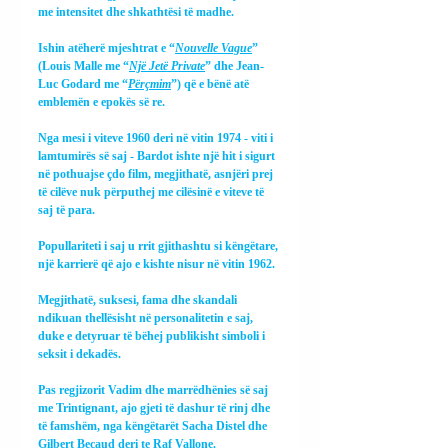
me intensitet dhe shkathtësi të madhe.
Ishin atëherë mjeshtrat e “
Nouvelle Vague
” 
(Louis Malle me “
Një Jetë Private
” dhe Jean-
Luc Godard me “
Përçmim
”) që e bënë atë 
emblemën e epokës së re.
Nga mesi i viteve 1960 deri në vitin 1974 - viti i 
lamtumirës së saj - Bardot ishte një hit i sigurt 
në pothuajse çdo film, megjithatë, asnjëri prej 
të cilëve nuk përputhej me cilësinë e viteve të 
saj të para.
Popullariteti i saj u rrit gjithashtu si këngëtare, 
një karrierë që ajo e kishte nisur në vitin 1962.
Megjithatë, suksesi, fama dhe skandali 
ndikuan thellësisht në personalitetin e saj, 
duke e detyruar të bëhej publikisht simboli i 
seksit i dekadës.
Pas regjizorit Vadim dhe marrëdhënies së saj 
me Trintignant, ajo gjeti të dashur të rinj dhe 
të famshëm, nga këngëtarët Sacha Distel dhe 
Gilbert Becaud deri te Raf Vallone.