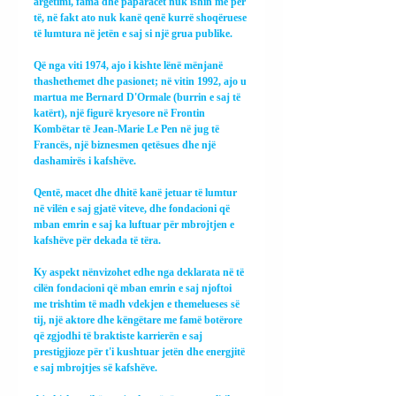
argëtimi, fama dhe paparacët nuk ishin më për 
të, në fakt ato nuk kanë qenë kurrë shoqëruese 
të lumtura në jetën e saj si një grua publike.
Që nga viti 1974, ajo i kishte lënë mënjanë 
thashethemet dhe pasionet; në vitin 1992, ajo u 
martua me Bernard D'Ormale (burrin e saj të 
katërt), një figurë kryesore në Frontin 
Kombëtar të Jean-Marie Le Pen në jug të 
Francës, një biznesmen qetësues dhe një 
dashamirës i kafshëve.
Qentë, macet dhe dhitë kanë jetuar të lumtur 
në vilën e saj gjatë viteve, dhe fondacioni që 
mban emrin e saj ka luftuar për mbrojtjen e 
kafshëve për dekada të tëra.
Ky aspekt nënvizohet edhe nga deklarata në të 
cilën fondacioni që mban emrin e saj njoftoi 
me trishtim të madh vdekjen e themelueses së 
tij, një aktore dhe këngëtare me famë botërore 
që zgjodhi të braktiste karrierën e saj 
prestigjioze për t'i kushtuar jetën dhe energjitë 
e saj mbrojtjes së kafshëve.