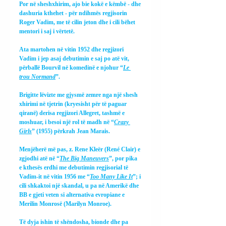
Por në sheshxhirim, ajo bie kokë e këmbë - dhe 
dashuria kthehet - për ndihmës regjisorin 
Roger Vadim, me të cilin jeton dhe i cili bëhet 
mentori i saj i vërtetë.
Ata martohen në vitin 1952 dhe regjizori 
Vadim i jep asaj debutimin e saj po atë vit, 
përballë Bourvil në komedinë e njohur “
Le 
trou Normand
”.
Brigitte lëvizte me gjysmë zemre nga një shesh 
xhirimi në tjetrin (kryesisht për të paguar 
qiranë) derisa regjizori Allegret, tashmë e 
moshuar, i besoi një rol të madh në “
Crazy 
Girls
” (1955) përkrah Jean Marais.
Menjëherë më pas, z. Rene Kleër (René Clair) e 
zgjodhi atë në “
The Big Maneuvers
”, por pika 
e kthesës erdhi me debutimin regjisorial të 
Vadim-it në vitin 1956 me “
Too Many Like It
”; i 
cili shkaktoi një skandal, u pa në Amerikë dhe 
BB e gjeti veten si alternativa evropiane e 
Merilin Monrosë (Marilyn Monroe).
Të dyja ishin të shëndosha, bionde dhe pa 