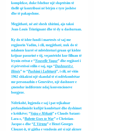
komplekse, duke fshehur një shqetësim të 
thellë që kontribuoi në bërjen e tyre joshëse 
dhe të pakapshme.
Megjithatë, në atë shesh xhirimi, ajo takoi 
Jean-Louis Trintignant dhe të dy u dashuruan.
Ky do të ishte fundi i martesës së saj me 
regjizorin Vadim, i cili, megjithatë, nuk do të 
ndalonte kurrë së mbështeturi gruan që kishte 
krijuar pasurinë e tij, veçanërisht kur filluan të 
frynin erërat e “
Nouvelle Vague
” dhe regjisori i 
ri përvetësoi stilin e saj, nga “
Dashnorët e 
Hënës
” te “
Pushimi i Luftëtarit
”, i cili, në vitin 
1962 shkaktoi një skandal të ri ndërkombëtar 
me personazhin e Geneviève, një dashnore e 
çmendur indiferente ndaj konvencioneve 
borgjeze.
Ndërkohë, legjenda e saj i pat tejkaluar 
përfundimisht kufijtë kombëtarë dhe dyshimet 
e kritikëve; “
Vajza e Mëkatit
” e Claude Autant-
Lara-s, “
Babette Goes to War
” e Christian-
Jacque-s dhe “
E Vërteta
” e Henri Georges 
Clouzot-it, të gjitha e vendosin atë si një aktore 