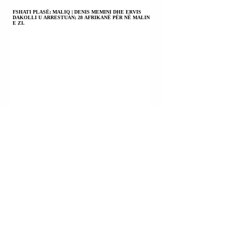
DYTË E ZURI
AKADEMISË.
SOFIA LOREN.
FSHATI PLASË; MALIQ | DENIS MEMINI DHE ERVIS
DAKOLLI U ARRESTUAN; 28 AFRIKANË PËR NË MALIN
E ZI.
LAGJJA “BRIGADA 17 SULMUESE”; ELBASAN |
DERVISH RUSTA U ARRESTUA.