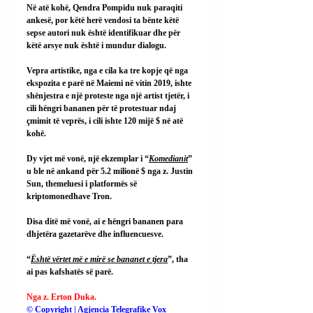
Në atë kohë, Qendra Pompidu nuk paraqiti 
ankesë, por këtë herë vendosi ta bënte këtë 
sepse autori nuk është identifikuar dhe për 
këtë arsye nuk është i mundur dialogu.
Vepra artistike, nga e cila ka tre kopje që nga 
ekspozita e parë në Maiemi në vitin 2019, ishte 
shënjestra e një proteste nga një artist tjetër, i 
cili hëngri bananen për të protestuar ndaj 
çmimit të veprës, i cili ishte 120 mijë $ në atë 
kohë.
Dy vjet më vonë, një ekzemplar i “
Komedianit
” 
u ble në ankand për 5.2 milionë $ nga z. Justin 
Sun, themeluesi i platformës së 
kriptomonedhave Tron.
Disa ditë më vonë, ai e hëngri bananen para 
dhjetëra gazetarëve dhe influencuesve.
“
Është vërtet më e mirë se bananet e tjera
”, tha 
ai pas kafshatës së parë.
Nga z. Erton Duka.
© Copyright | Agjencia Telegrafike Vox