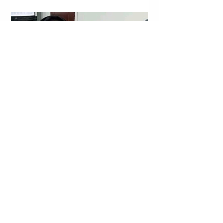
LAGJJA “NR. 14”; RRUGA “VIKTOR EFTIMIU”; KORÇË |
KRISTJAN STERJO U SHPALL NË KËRKIM POLICOR;
VRASJA ME ARMË ZJARRI E JOHAN ZUKOS.