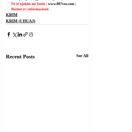
Ne të njohim me botën | 
www.007vox.com
| 
Burimi yt i informacionit
KRIM
KRIM (I HUAJ)
Recent Posts
See All