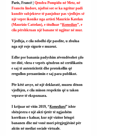
Paris, Francë | 
Qendra Pompidu në Metz, në 
Francën lindore, njoftoi sot se ka ngritur padi 
kundër subjekteve të panjohur pas vjedhjes së 
një vepre ikonike nga artisti Mauricio Katelan 
(Maurizio Cattelan), e titulluar “
Komedian
”, e 
cila përshkruan një banane të ngjitur në mur.
Vjedhja, e cila ndodhi dje pasdite, u zbulua 
nga një roje sigurie e muzeut.
Edhe pse banania padyshim zëvendësohet çdo 
tre ditë, vlera e veprës qëndron në certifikatën 
e saj të autenticitetit dhe protokollin që 
rregullon prezantimin e saj para publikut.
Për këtë arsye, në një deklaratë, muzeu dënon 
vjedhjen, e cila minon respektin që u takon 
veprave të ekspozuara.
I krijuar në vitin 2019, “
Komediani
” ishte 
shënjestra e një akti tjetër të ngjashëm 
korrikun e kaluar, kur një vizitor hëngri 
bananen dhe më vonë mori përgjegjësinë për 
aktin në mediat sociale virtuale.