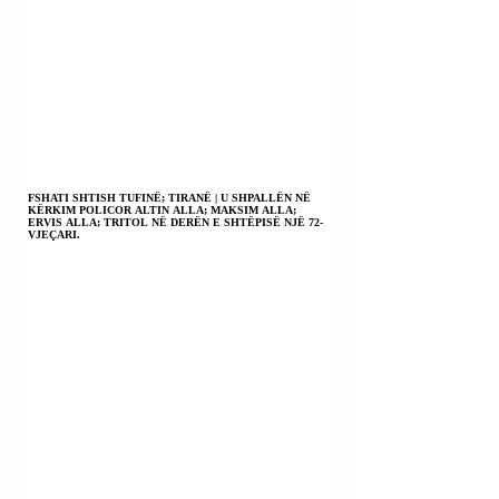
FSHATI SHTISH TUFINË; TIRANË | U SHPALLËN NË
KËRKIM POLICOR ALTIN ALLA; MAKSIM ALLA;
ERVIS ALLA; TRITOL NË DERËN E SHTËPISË NJË 72-
VJEÇARI.