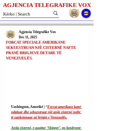
AGJENCIA TELEGRAFIKE V
O
X
Agjencia Telegrafike Vox
Dec 11, 2025
FORCAT SPECIALE AMERIKANE
SEKUESTRUAN NJË CISTERNË NAFTE
PRANË BRIGJEVE DETARE TË
VENEZUELËS.
Uashington, Amerikë | 
“
Forcat amerikane kanë 
ndaluar dhe sekuestruar një anije cisternë nafte 
të sanksionuar në brigjet e Venezuelës.
Anija cisternë, e quajtur ‘Skipper’, po lundronte 