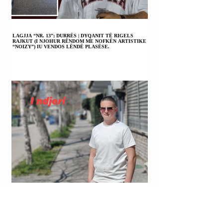
LAGJJA “NR. 13”; DURRËS | DYQANIT TË RIGELS
RAJKUT (I NJOHUR RËNDOM ME NOFKËN ARTISTIKE
“NOIZY”) IU VENDOS LËNDË PLASËSE.
LAGJJA “NR. 14”; KORÇË | JOHAN ZUKO U VRA ME
ARMË ZJARRI.