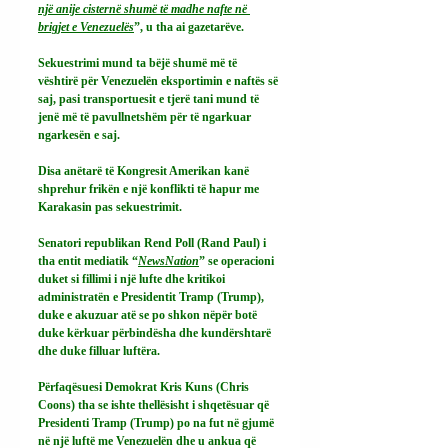
një anije cisternë shumë të madhe nafte në 
brigjet e Venezuelës
”, u tha ai gazetarëve.
Sekuestrimi mund ta bëjë shumë më të 
vështirë për Venezuelën eksportimin e naftës së 
saj, pasi transportuesit e tjerë tani mund të 
jenë më të pavullnetshëm për të ngarkuar 
ngarkesën e saj.
Disa anëtarë të Kongresit Amerikan kanë 
shprehur frikën e një konflikti të hapur me 
Karakasin pas sekuestrimit.
Senatori republikan Rend Poll (Rand Paul) i 
tha entit mediatik “
NewsNation
” se operacioni 
duket si fillimi i një lufte dhe kritikoi 
administratën e Presidentit Tramp (Trump), 
duke e akuzuar atë se po shkon nëpër botë 
duke kërkuar përbindësha dhe kundërshtarë 
dhe duke filluar luftëra.
Përfaqësuesi Demokrat Kris Kuns (Chris 
Coons) tha se ishte thellësisht i shqetësuar që 
Presidenti Tramp (Trump) po na fut në gjumë 
në një luftë me Venezuelën dhe u ankua që 