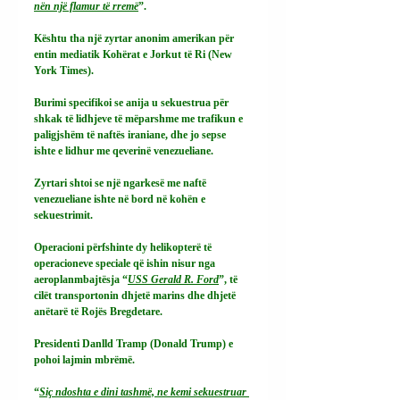
nën një flamur të rremë
”.
Kështu tha një zyrtar anonim amerikan për 
entin mediatik Kohërat e Jorkut të Ri (New 
York Times).
Burimi specifikoi se anija u sekuestrua për 
shkak të lidhjeve të mëparshme me trafikun e 
paligjshëm të naftës iraniane, dhe jo sepse 
ishte e lidhur me qeverinë venezueliane.
Zyrtari shtoi se një ngarkesë me naftë 
venezueliane ishte në bord në kohën e 
sekuestrimit.
Operacioni përfshinte dy helikopterë të 
operacioneve speciale që ishin nisur nga 
aeroplanmbajtësja “
USS Gerald R. Ford
”, të 
cilët transportonin dhjetë marins dhe dhjetë 
anëtarë të Rojës Bregdetare.
Presidenti Danlld Tramp (Donald Trump) e 
pohoi lajmin mbrëmë.
“
Siç ndoshta e dini tashmë, ne kemi sekuestruar 