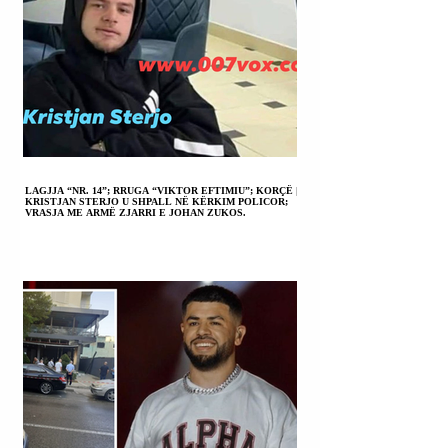
LAGJJA “NR. 14”; RRUGA “VIKTOR EFTIMIU”; KORÇË |
KRISTJAN STERJO U SHPALL NË KËRKIM POLICOR;
VRASJA ME ARMË ZJARRI E JOHAN ZUKOS.