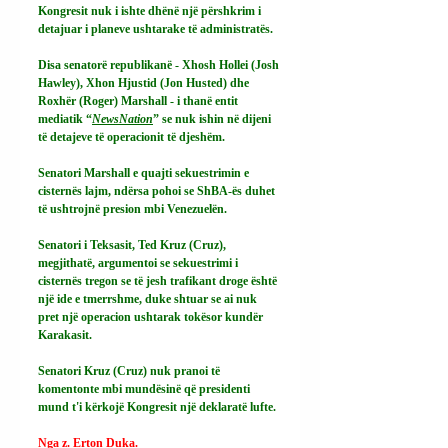
Kongresit nuk i ishte dhënë një përshkrim i 
detajuar i planeve ushtarake të administratës.
Disa senatorë republikanë - Xhosh Hollei (Josh 
Hawley), Xhon Hjustid (Jon Husted) dhe 
Roxhër (Roger) Marshall - i thanë entit 
mediatik “
NewsNation
” se nuk ishin në dijeni 
të detajeve të operacionit të djeshëm.
Senatori Marshall e quajti sekuestrimin e 
cisternës lajm, ndërsa pohoi se ShBA-ës duhet 
të ushtrojnë presion mbi Venezuelën.
Senatori i Teksasit, Ted Kruz (Cruz), 
megjithatë, argumentoi se sekuestrimi i 
cisternës tregon se të jesh trafikant droge është 
një ide e tmerrshme, duke shtuar se ai nuk 
pret një operacion ushtarak tokësor kundër 
Karakasit.
Senatori Kruz (Cruz) nuk pranoi të 
komentonte mbi mundësinë që presidenti 
mund t'i kërkojë Kongresit një deklaratë lufte.
Nga z. Erton Duka.