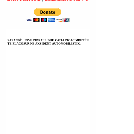
RINOVUAR VETËM
MANDATIT TË
PËR VITIN 2026;
UNIFIL NË LIBAN
KOMPROMIS ME
SHBA-ës.
SARANDË | JOVE PIBRALL DHE CATIA PICAC MBETËN
TË PLAGOSUR NË AKSIDENT AUTOMOBILISTIK.