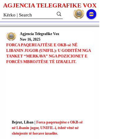
AGJENCIA TELEGRAFIKE V
O
X
Agjencia Telegrafike Vox
Nov 16, 2025
FORCA PAQERUAJTËSE E OKB-së NË
LIBANIN JUGOR (UNIFIL): U GODITËM NGA
TANKET “MERKAVA” NGA POZICIONET E
FORCËS MBROJTËSE TË IZRAELIT.
Bejrut, Liban | 
Forca paqeruajtëse e OKB-së 
në Libanin jugor, UNIFIL-i, është vënë në 
shënjestër të forcave izraelite.