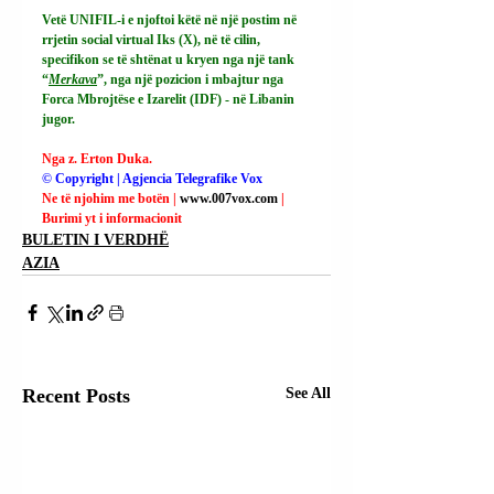
Vetë UNIFIL-i e njoftoi këtë në një postim në 
rrjetin social virtual Iks (X), në të cilin, 
specifikon se të shtënat u kryen nga një tank 
“
Merkava
”, nga një pozicion i mbajtur nga 
Forca Mbrojtëse e Izarelit (IDF) - në Libanin 
jugor.
Nga z. Erton Duka.
© Copyright | Agjencia Telegrafike Vox
Ne të njohim me botën | 
www.007vox.com
| 
Burimi yt i informacionit
BULETIN I VERDHË
AZIA
Recent Posts
See All