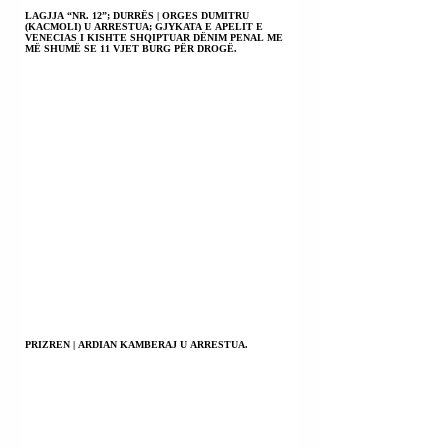
LAGJJA “NR. 12”; DURRËS | ORGES DUMITRU
(KACMOLI) U ARRESTUA; GJYKATA E APELIT E
VENECIAS I KISHTE SHQIPTUAR DËNIM PENAL ME
MË SHUMË SE 11 VJET BURG PËR DROGË.
PRIZREN | ARDIAN KAMBERAJ U ARRESTUA.