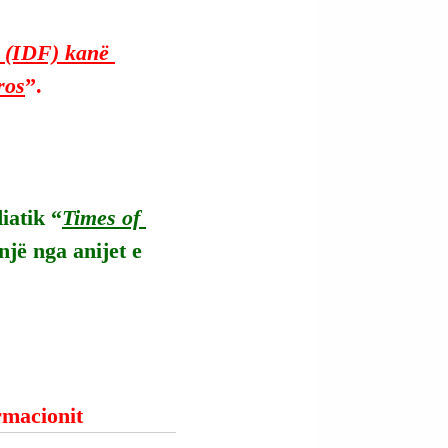
t (IDF) kanë 
ros
”.
iatik “
Times of 
jë nga anijet e 
ormacionit