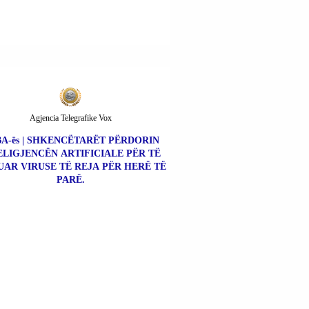
Agjencia Telegrafike Vox
A-ës | SHKENCËTARËT PËRDORIN
ELIGJENCËN ARTIFICIALE PËR TË
UAR VIRUSE TË REJA PËR HERË TË
PARË.