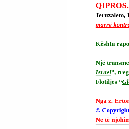
QIPROS.
Jeruzalem, I
marrë kontro
Kështu rapo
Një transmet
Israel
”, tre
Flotiljes “
Gl
Nga z. Erto
© Copyright
Ne të njohim