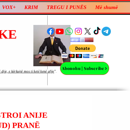
VOX+
KRIM
TREGU I PUNËS
Më shumë
KE
Abonohu | Subscribe
ije, e kërkujtë mos ti ketë kenë afije
”.
TROI ANIJE
UD) PRANË