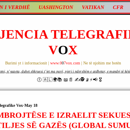
N I VERDHË
UASHINGTON
VATIKAN
CFR
JENCIA TELEGRAFI
V
O
X
Burimi yt i informacionit |
www.0
0
7vox.com
| Ne të njohim me botën
ni, n’gazeta, duhet shkruesi t’jet ma parë, njeri i ndershëm e atdhetar, e mandej të këtë d
🕕 🇦🇱🌍📚 📖📄 ✍🕵️📡⚡️📢 🎖
legrafike Vox
May 18
MBROJTËSE E IZRAELIT SEKUES
TILJES SË GAZËS (GLOBAL SUM