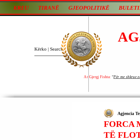
KREU
TIRANË
GJEOPOLITIKË
BULETI
AG
At Gjergj Fishta:
“
Për me shkrue zot
Agjencia Te
FORCA 
TË FLO