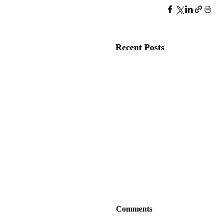
Recent Posts
FORCA MBROJTËSE 
Comments
IZRAELIT (IDF): DY