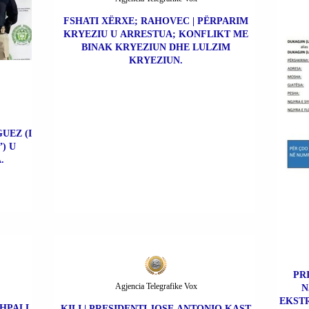
FSHATI XËRXE; RAHOVEC | PËRPARIM
KRYEZIU U ARRESTUA; KONFLIKT ME
BINAK KRYEZIUN DHE LULZIM
KRYEZIUN.
UEZ (I
) U
.
PR
Agjencia Telegrafike Vox
N
EKSTR
SHPALL
KILI | PRESIDENTI JOSE ANTONIO KAST