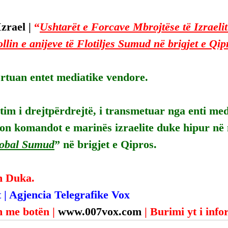
zrael | 
“
Ushtarët e Forcave Mbrojtëse të Izraeli
llin e anijeve të Flotiljes Sumud në brigjet e Qip
rtuan entet mediatike vendore.
im i drejtpërdrejtë, i transmetuar nga enti med
gon komandot e marinës izraelite duke hipur në n
obal Sumud
” në brigjet e Qipros.
n Duka.
 | Agjencia Telegrafike Vox
 me botën | 
www.007vox.com
| Burimi yt i inf