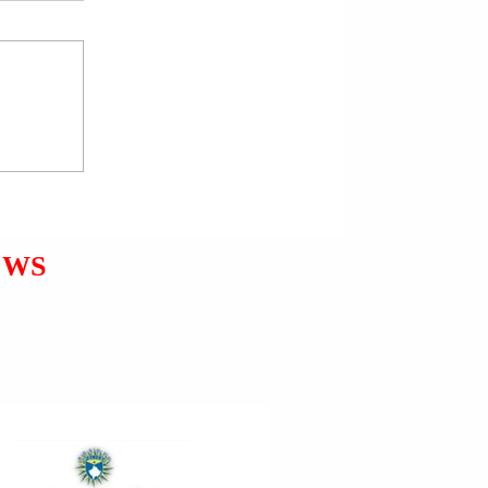
USHTARAK NGA JEMENI.
Jeruzalem, Izrael | “ Forca
Mbrojtëse e Izraelit (IDF) tha se
Irani lëshoi ​​disa valë raketash drejt
Izraelit dhe se një sulm u nis nga
Jemeni, i dyti që nga fillimi i luftës
midis Shteteve të Bashku
EWS