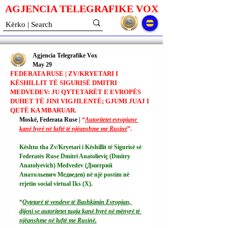
AGJENCIA TELEGRAFIKE V
O
X
Agjencia Telegrafike Vox
May 29
FEDERATA RUSE | ZV/KRYETARI I
KËSHILLIT TË SIGURISË DMITRI
MEDVEDEV: JU QYTETARËT E EVROPËS
DUHET TË JINI VIGJILENTË; GJUMI JUAJ I
QETË KA MBARUAR.
Moskë, Federata Ruse | 
“
Autoritetet evropiane 
kanë hyrë në luftë të njëanshme me Rusinë
”.
Kështu tha Zv/Kryetari i Këshillit të Sigurisë së 
Federatës Ruse Dmitri Anatolieviç (Dmitry 
Anatolyevich) Medvedev (Дмитрий 
Анатольевич Медведев) në një postim në 
rrjetin social virtual Iks (X).
“
Qytetarë të vendeve të Bashkimin Evropian, 
dijeni se autoritetet tuaja kanë hyrë në mënyrë të 
njëanshme në luftë me Rusinë.