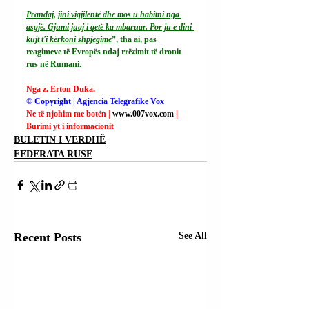
Prandaj, jini vigjilentë dhe mos u habitni nga 
asgjë. Gjumi juaj i qetë ka mbaruar. Por ju e dini 
kujt t'i kërkoni shpjegime
”, tha ai, pas 
reagimeve të Evropës ndaj rrëzimit të dronit 
rus në Rumani.
Nga z. Erton Duka.
© Copyright | Agjencia Telegrafike Vox
Ne të njohim me botën | 
www.007vox.com
| 
Burimi yt i informacionit
BULETIN I VERDHË
FEDERATA RUSE
Recent Posts
See All