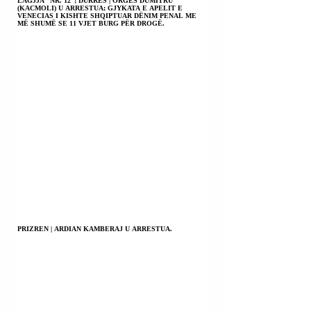
LAGJJA “NR. 12”; DURRËS | ORGES DUMITRU
(KACMOLI) U ARRESTUA; GJYKATA E APELIT E
VENECIAS I KISHTE SHQIPTUAR DËNIM PENAL ME
MË SHUMË SE 11 VJET BURG PËR DROGË.
PRIZREN | ARDIAN KAMBERAJ U ARRESTUA.