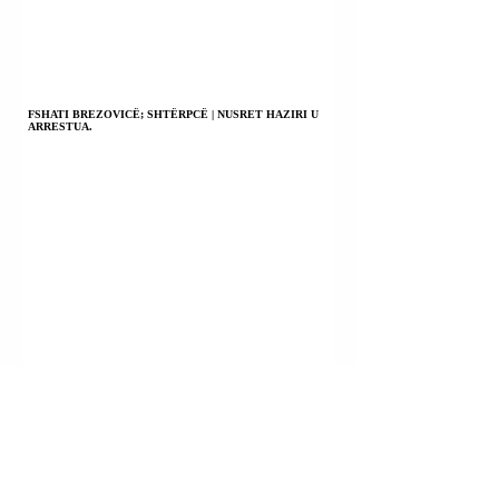
FSHATI BREZOVICË; SHTËRPCË | NUSRET HAZIRI U
ARRESTUA.
RRUGA “LUFTA E GJILANIT”; GJILAN | NEHAT THAQI
(THAÇI) DHE ANA BOJIQ (BOJIÇ) U KONSTATUAN TË