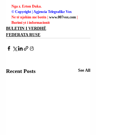
Nga z. Erton Duka.
© Copyright | Agjencia Telegrafike Vox
Ne të njohim me botën | 
www.007vox.com
| 
Burimi yt i informacionit
BULETIN I VERDHË
FEDERATA RUSE
Recent Posts
See All