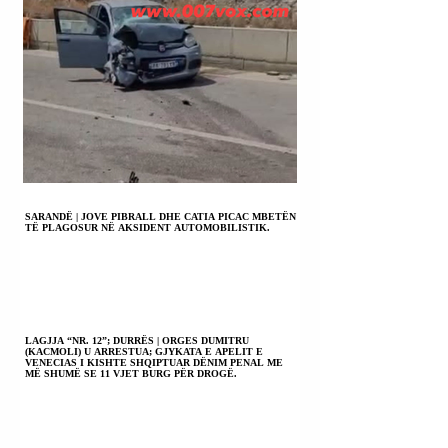
SARANDË | JOVE PIBRALL DHE CATIA PICAC MBETËN
TË PLAGOSUR NË AKSIDENT AUTOMOBILISTIK.
LAGJJA “NR. 12”; DURRËS | ORGES DUMITRU
(KACMOLI) U ARRESTUA; GJYKATA E APELIT E
VENECIAS I KISHTE SHQIPTUAR DËNIM PENAL ME
MË SHUMË SE 11 VJET BURG PËR DROGË.