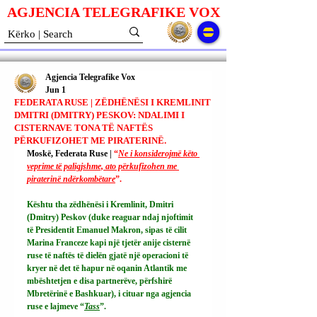
AGJENCIA TELEGRAFIKE V
O
X
Agjencia Telegrafike Vox
Jun 1
FEDERATA RUSE | ZËDHËNËSI I KREMLINIT
DMITRI (DMITRY) PESKOV: NDALIMI I
CISTERNAVE TONA TË NAFTËS
PËRKUFIZOHET ME PIRATERINË.
Moskë, Federata Ruse | 
“
Ne i konsiderojmë këto 
veprime të paligjshme, ato përkufizohen me 
piraterinë ndërkombëtare
”.
Kështu tha zëdhënësi i Kremlinit, Dmitri 
(Dmitry) Peskov (duke reaguar ndaj njoftimit 
të Presidentit Emanuel Makron, sipas të cilit 
Marina Franceze kapi një tjetër anije cisternë 
ruse të naftës të dielën gjatë një operacioni të 
kryer në det të hapur në oqanin Atlantik me 
mbështetjen e disa partnerëve, përfshirë 
Mbretërinë e Bashkuar), i cituar nga agjencia 
ruse e lajmeve “
Tass
”.