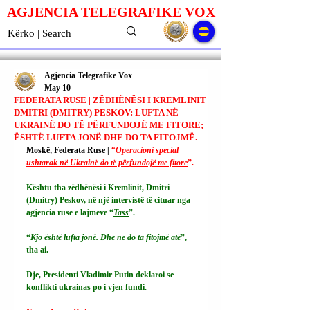
AGJENCIA TELEGRAFIKE V
O
X
Agjencia Telegrafike Vox
May 10
FEDERATA RUSE | ZËDHËNËSI I KREMLINIT
DMITRI (DMITRY) PESKOV: LUFTA NË
UKRAINË DO TË PËRFUNDOJË ME FITORE;
ËSHTË LUFTA JONË DHE DO TA FITOJMË.
Moskë, Federata Ruse | 
“
Operacioni special 
ushtarak në Ukrainë do të përfundojë me fitore
”.
Kështu tha zëdhënësi i Kremlinit, Dmitri 
(Dmitry) Peskov, në një intervistë të cituar nga 
agjencia ruse e lajmeve “
Tass
”.
“
Kjo është lufta jonë. Dhe ne do ta fitojmë atë
”, 
tha ai.
Dje, Presidenti Vladimir Putin deklaroi se 
konflikti ukrainas po i vjen fundi.