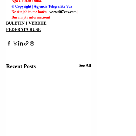
Nga z. Erton Duka.
© Copyright | Agjencia Telegrafike Vox
Ne të njohim me botën | 
www.007vox.com
| 
Burimi yt i informacionit
BULETIN I VERDHË
FEDERATA RUSE
Recent Posts
See All