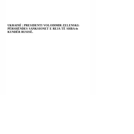
UKRAINË | PRESIDENTI VOLODIMIR ZELENSKI:
PËRSHËNDES SANKSIONET E REJA TË SHBA-ës
KUNDËR RUSISË.
BOLIVI | MINISTRI I MBROJTJES ERNESTO
JUSTINIANO: DO T’I BASHKOHEMI “MBUROJËS SË
AMERIKAVE” KUNDËR KARTELEVE TË DROGËS.