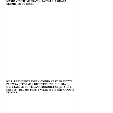
MARRËVESHJE ME IRANIN; PASTAJ BLLOKADA
DETARE DO TË HIQET.
KILI | PRESIDENTI JOSE ANTONIO KAST PO SHTYN
PËRPARA REFORMËN KUSHTETUESE; SIGURIA E
QYTETARËVE DO TË SANKSIONOHET SI DETYRË E
SHTETIT; REGJIM PENITENCIAR 41 BIS PËR KAPOT E
DROGËS.