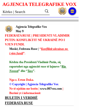
AGJENCIA TELEGRAFIKE V
O
X
Agjencia Telegrafike Vox
May 9
FEDERATA RUSE | PRESIDENTI VLADIMIR
PUTIN: KONFLIKTIT NË UKRAINË PO I
VJEN FUNDI.
Moskë, Federata Ruse | 
“
Konfliktit ukrainas po 
i vjen fundi
”.
Kështu tha Presidenti Vladimir Putin, siç 
raportohet nga agjencitë ruse të lajmeve “
Ria 
Novosti
” dhe “
Tass
”.
Nga z. Erton Duka.
© Copyright | Agjencia Telegrafike Vox
Ne të njohim me botën | 
www.007vox.com
| 
Burimi yt i informacionit
BULETIN I VERDHË
FEDERATA RUSE