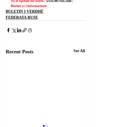
Ne të njohim me botën | 
www.007vox.com
| 
Burimi yt i informacionit
BULETIN I VERDHË
FEDERATA RUSE
Recent Posts
See All