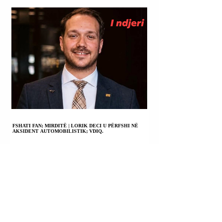
FSHATI FAN; MIRDITË | LORIK DECI U PËRFSHI NË
AKSIDENT AUTOMOBILISTIK; VDIQ.
BOLIVI | PRESIDENTI RODRIGO PAZ: SOCIALISTËT NË
PUSHTET PËR 20 VJET NA LANË NJË ATDHE TË
SHKATËRRUAR DHE NË PRAG TË VDEKJES.