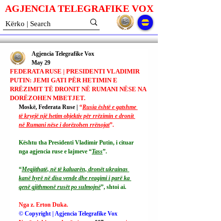
AGJENCIA TELEGRAFIKE V
O
X
Agjencia Telegrafike Vox
May 29
FEDERATA RUSE | PRESIDENTI VLADIMIR
PUTIN: JEMI GATI PËR HETIMIN E
RRËZIMIT TË DRONIT NË RUMANI NËSE NA
DORËZOHEN MBETJET.
Moskë, Federata Ruse | 
“
Rusia është e gatshme 
të kryejë një hetim objektiv për rrëzimin e dronit 
në Rumani nëse i dorëzohen rrënojat
”.
Kështu tha Presidenti Vladimir Putin, i cituar 
nga agjencia ruse e lajmeve “
Tass
”.
“
Megjithatë, në të kaluarën, dronët ukrainas 
kanë hyrë në disa vende dhe reagimi i parë ka 
qenë gjithmonë rusët po sulmojnë
”, shtoi ai.
Nga z. Erton Duka.
© Copyright | Agjencia Telegrafike Vox