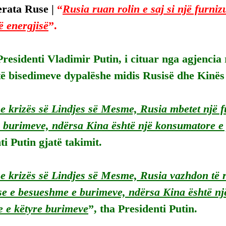
rata Ruse | 
“
Rusia ruan rolin e saj si një furni
ë energjisë
”.
residenti Vladimir Putin, i cituar nga agjencia 
atë bisedimeve dypalëshe midis Rusisë dhe Kinës
e krizës së Lindjes së Mesme, Rusia mbetet një f
 burimeve, ndërsa Kina është një konsumatore e
ti Putin gjatë takimit.
e krizës së Lindjes së Mesme, Rusia vazhdon të ru
se e besueshme e burimeve, ndërsa Kina është n
e e këtyre burimeve
”, tha Presidenti Putin.