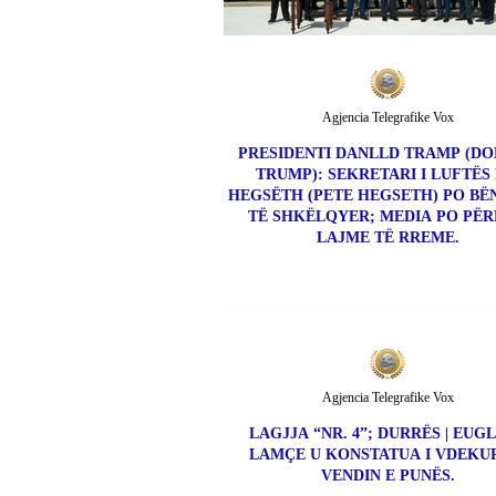
Agjencia Telegrafike Vox
PRESIDENTI DANLLD TRAMP (D
TRUMP): SEKRETARI I LUFTËS 
HEGSËTH (PETE HEGSETH) PO BË
TË SHKËLQYER; MEDIA PO PË
LAJME TË RREME.
Agjencia Telegrafike Vox
LAGJJA “NR. 4”; DURRËS | EUG
LAMÇE U KONSTATUA I VDEKU
VENDIN E PUNËS.