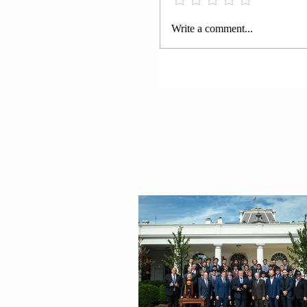
raportohet nga agjencitë rus
lajmeve “Ria Novosti” dhe 
Write a comment...
Nga z. Erton Duka. © Copy