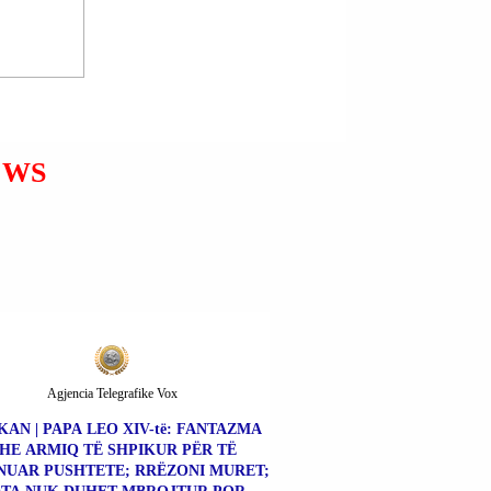
kryerja e një operacioni të
mundshëm tokësor në Iran do të
ishte e papranueshme dhe e
rrezikshme”. Kë
EWS
Agjencia Telegrafike Vox
KAN | PAPA LEO XIV-të: FANTAZMA
HE ARMIQ TË SHPIKUR PËR TË
NUAR PUSHTETE; RRËZONI MURET;