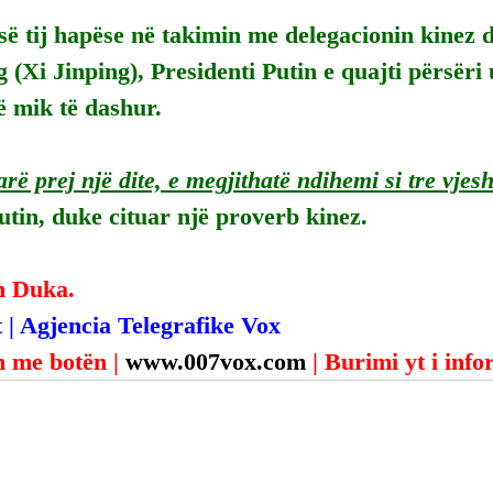
 së tij hapëse në takimin me delegacionin kinez 
 (Xi Jinping), Presidenti Putin e quajti përsëri
ë mik të dashur.
rë prej një dite, e megjithatë ndihemi si tre vjes
utin, duke cituar një proverb kinez.
n Duka.
 | Agjencia Telegrafike Vox
 me botën | 
www.007vox.com
| Burimi yt i inf