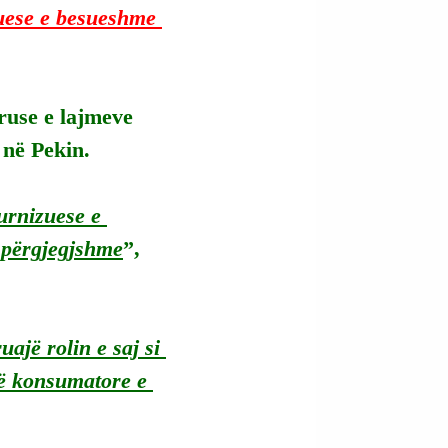
zuese e besueshme 
ruse e lajmeve 
 në Pekin.
urnizuese e 
 përgjegjshme
”, 
ajë rolin e saj si 
jë konsumatore e 