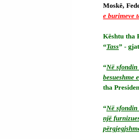
Moskë, Fede
e burimeve t
Kështu tha P
“
Tass
” - gj
“
Në sfondin 
besueshme e
tha Presiden
“
Në sfondin 
një furnizue
përgjegjshm