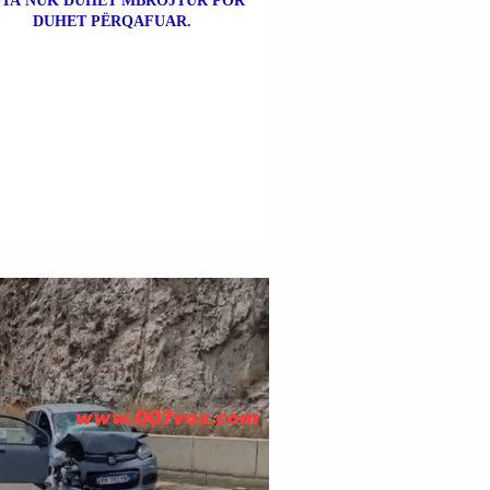
TA NUK DUHET MBROJTUR POR
DUHET PËRQAFUAR.