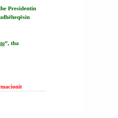
dhe Presidentin 
 udhëheqësin 
hta
”, tha 
ormacionit