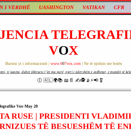
N I VERDHË
UASHINGTON
VATIKAN
CFR
JENCIA TELEGRAFI
V
O
X
Burimi yt i informacionit |
www.0
0
7vox.com
| Ne të njohim me botën
ni, n’gazeta, duhet shkruesi t’jet ma parë, njeri i ndershëm e atdhetar, e mandej të këtë d
🕕 🇦🇱🌍📚 📖📄 ✍🕵️📡⚡️📢 🎖
legrafike Vox
May 20
A RUSE | PRESIDENTI VLADIMI
URNIZUES TË BESUESHËM TË EN