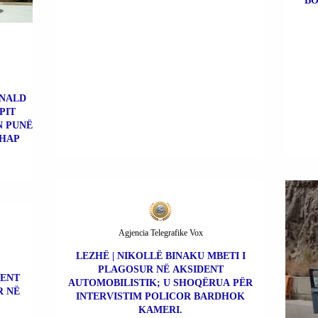
BO
ONALD
PIT
N PUNË
RHAP
Agjencia Telegrafike Vox
LEZHË | NIKOLLË BINAKU MBETI I
PLAGOSUR NË AKSIDENT
LENT
AUTOMOBILISTIK; U SHOQËRUA PËR
R NË
INTERVISTIM POLICOR BARDHOK
KAMERI.