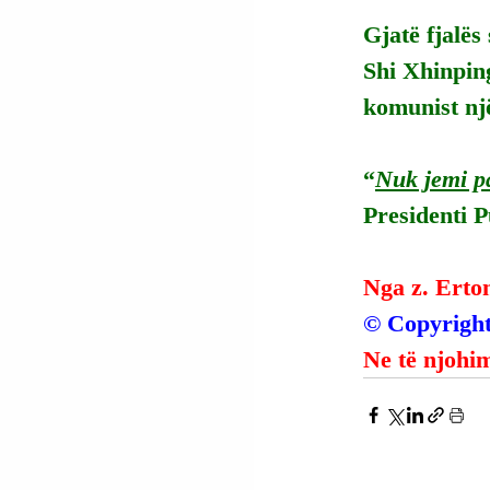
Gjatë fjalës
Shi Xhinping
komunist nj
“
Nuk jemi pa
Presidenti P
Nga z. Erto
© Copyright
Ne të njohim