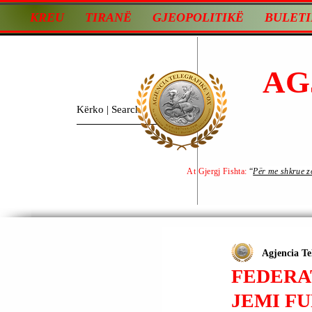
KREU
TIRANË
GJEOPOLITIKË
BULETI
AG
At Gjergj Fishta:
“
Për me shkrue zot
Agjencia Te
FEDERAT
JEMI F