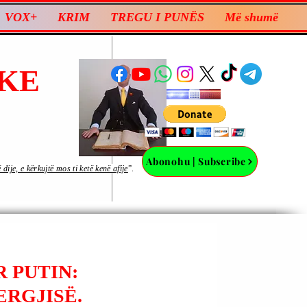
VOX+
KRIM
TREGU I PUNËS
Më shumë
KE
Abonohu | Subscribe
ije, e kërkujtë mos ti ketë kenë afije
”.
R PUTIN:
ERGJISË.