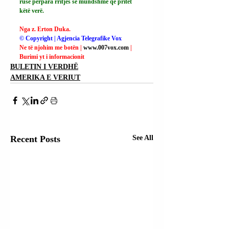
ruse përpara rritjes së mundshme që pritet 
këtë verë.
Nga z. Erton Duka.
© Copyright | Agjencia Telegrafike Vox
Ne të njohim me botën | 
www.007vox.com
| 
Burimi yt i informacionit
BULETIN I VERDHË
AMERIKA E VERIUT
Recent Posts
See All