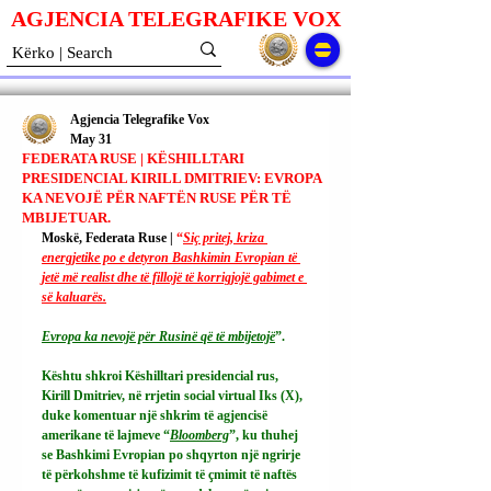
AGJENCIA TELEGRAFIKE V
O
X
Agjencia Telegrafike Vox
May 31
FEDERATA RUSE | KËSHILLTARI
PRESIDENCIAL KIRILL DMITRIEV: EVROPA
KA NEVOJË PËR NAFTËN RUSE PËR TË
MBIJETUAR.
Moskë, Federata Ruse | 
“
Siç pritej, kriza 
energjetike po e detyron Bashkimin Evropian të 
jetë më realist dhe të fillojë të korrigjojë gabimet e 
së kaluarës.
Evropa ka nevojë për Rusinë që të mbijetojë
”.
Kështu shkroi Këshilltari presidencial rus, 
Kirill Dmitriev, në rrjetin social virtual Iks (X), 
duke komentuar një shkrim të agjencisë 
amerikane të lajmeve “
Bloomberg
”, ku thuhej 
se Bashkimi Evropian po shqyrton një ngrirje 
të përkohshme të kufizimit të çmimit të naftës 