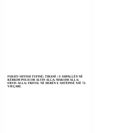
FSHATI SHTISH TUFINË; TIRANË | U SHPALLËN NË
KËRKIM POLICOR ALTIN ALLA; MAKSIM ALLA;
ERVIS ALLA; TRITOL NË DERËN E SHTËPISË NJË 72-
VJEÇARI.