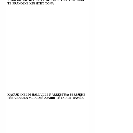
RIHAPIM NGUSHTICËN E HORMUZIT SAPO SHBA-ës
TË PRANOJNË KUSHTET TONA.
KAVAJË | NELDI HALLULLI U ARRESTUA; PËRPJEKE
PËR VRASJEN ME ARMË ZJARRI TË INDRIT RAMËS.