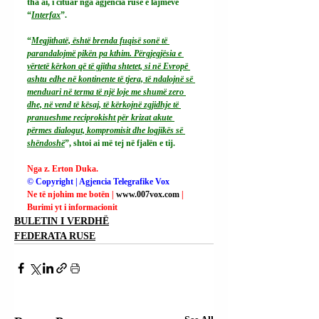
tha ai, i cituar nga agjencia ruse e lajmeve 
“
Interfax
”.
“
Megjithatë, është brenda fuqisë sonë të 
parandalojmë pikën pa kthim. Përgjegjësia e 
vërtetë kërkon që të gjitha shtetet, si në Evropë 
ashtu edhe në kontinente të tjera, të ndalojnë së 
menduari në terma të një loje me shumë zero 
dhe, në vend të kësaj, të kërkojnë zgjidhje të 
pranueshme reciprokisht për krizat akute 
përmes dialogut, kompromisit dhe logjikës së 
shëndoshë
”, shtoi ai më tej në fjalën e tij.
Nga z. Erton Duka.
© Copyright | Agjencia Telegrafike Vox
Ne të njohim me botën | 
www.007vox.com
| 
Burimi yt i informacionit
BULETIN I VERDHË
FEDERATA RUSE