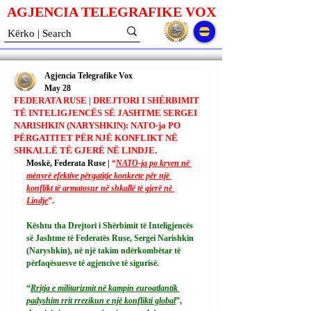
AGJENCIA TELEGRAFIKE V
O
X
Agjencia Telegrafike Vox
May 28
FEDERATA RUSE | DREJTORI I SHËRBIMIT
TË INTELIGJENCËS SË JASHTME SERGEI
NARISHKIN (NARYSHKIN): NATO-ja PO
PËRGATITET PËR NJË KONFLIKT NË
SHKALLË TË GJERË NË LINDJE.
Moskë, Federata Ruse | 
“
NATO-ja po kryen në 
mënyrë efektive përgatitje konkrete për një 
konflikt të armatosur në shkallë të gjerë në 
Lindje
”.
Kështu tha Drejtori i Shërbimit të Inteligjencës 
së Jashtme të Federatës Ruse, Sergei Narishkin 
(Naryshkin), në një takim ndërkombëtar të 
përfaqësuesve të agjencive të sigurisë.
“
Rritja e militarizmit në kampin euroatlantik 
padyshim rrit rrezikun e një konflikti global
”, 