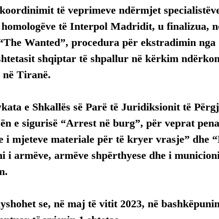
i koordinimit të veprimeve ndërmjet specialistëve
homologëve të Interpol Madridit, u finalizua, n
 “The Wanted”, procedura për ekstradimin nga 
shtetasit shqiptar të shpallur në kërkim ndërkom
 në Tiranë.
ykata e Shkallës së Parë të Juridiksionit të Për
n e sigurisë “Arrest në burg”, për veprat penal
 i mjeteve materiale për të kryer vrasje” dhe “
i i armëve, armëve shpërthyese dhe i municioni
m.
yshohet se, në maj të vitit 2023, në bashkëpunim