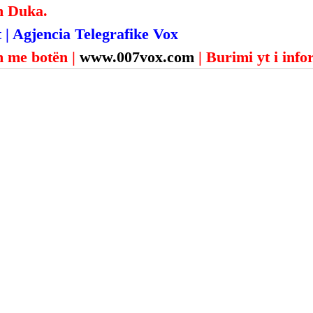
n Duka.
 | Agjencia Telegrafike Vox
 me botën | 
www.007vox.com
| Burimi yt i inf