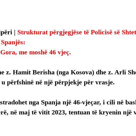
përi | 
Strukturat përgjegjëse të Policisë së Shte
 Spanjës:
Gora, me moshë 46 vjeç.
e z. Hamit Berisha (nga Kosova) dhe z. Arli Sh
u përfshinë në një përpjekje për vrasje.
kstradohet nga Spanja një 46-vjeçar, i cili në b
erë, në maj të vitit 2023, tentuan të kryenin një 