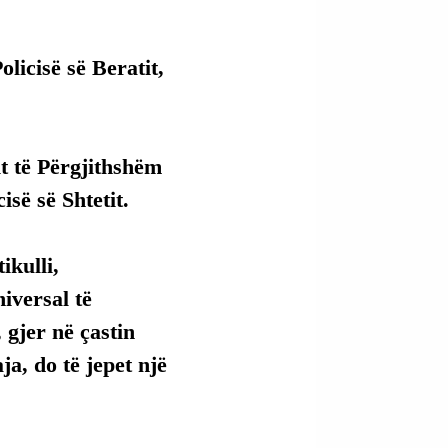
licisë së Beratit, 
t të Përgjithshëm 
së së Shtetit.
kulli, 
versal të 
 gjer në çastin 
ja, do të jepet një 