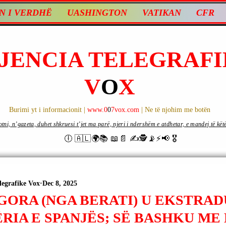
N I VERDHË
UASHINGTON
VATIKAN
CFR
JENCIA TELEGRAFI
V
O
X
Burimi yt i informacionit |
www.0
0
7vox.com
| Ne të njohim me botën
ni, n’gazeta, duhet shkruesi t’jet ma parë, njeri i ndershëm e atdhetar, e mandej të këtë d
🕕 🇦🇱🌍📚 📖📄 ✍🕵️📡⚡️📢 🎖
legrafike Vox
Dec 8, 2025
GORA (NGA BERATI) U EKSTRAD
RIA E SPANJËS; SË BASHKU ME