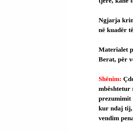
tjerë, kanë t
Ngjarja krim
në kuadër të
Materialet p
Berat, për v
Shënim: 
Çdo
mbështetur 
prezumimit t
kur ndaj tij
vendim penal