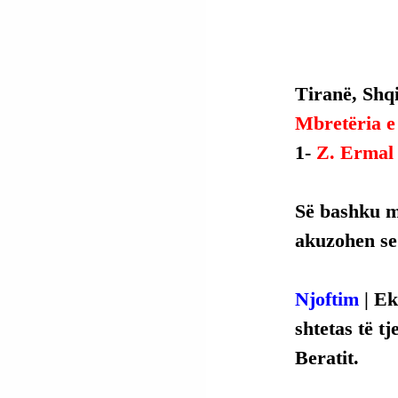
Tiranë, Shqi
Mbretëria e
1- 
Z. Ermal 
Së bashku m
akuzohen se 
Njoftim
 | E
shtetas të tj
Beratit.