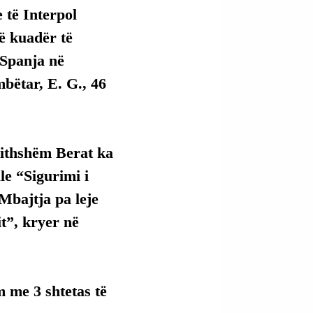
 të Interpol 
ë kuadër të 
Spanja në 
bëtar, E. G., 46 
gjithshëm Berat ka 
e “Sigurimi i 
Mbajtja pa leje 
t”, kryer në 
 me 3 shtetas të 