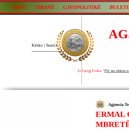
KREU
TIRANË
GJEOPOLITIKË
BULETI
AG
At Gjergj Fishta:
“
Për me shkrue zot
Agjencia Te
ERMAL 
MBRETË