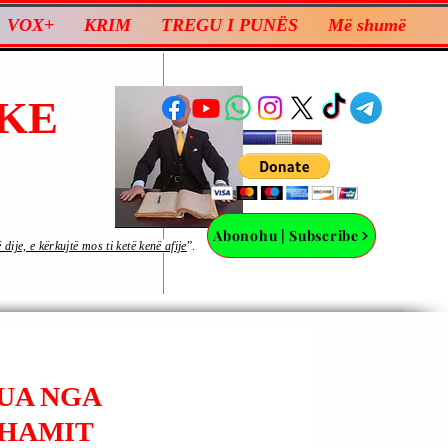
VOX+
KRIM
TREGU I PUNËS
Më shumë
KE
Abonohu | Subscribe
ije, e kërkujtë mos ti ketë kenë afije
”.
UA NGA
 HAMIT