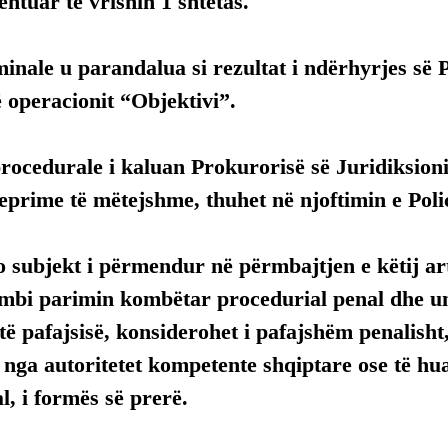
entuar të vrisnin 1 shtetas.
inale u parandalua si rezultat i ndërhyrjes së Po
 operacionit “Objektivi”.
rocedurale i kaluan Prokurorisë së Juridiksioni
eprime të mëtejshme, thuhet në njoftimin e Polici
 subjekt i përmendur në përmbajtjen e këtij arti
mbi parimin kombëtar procedurial penal dhe uni
ë pafajsisë, konsiderohet i pafajshëm penalisht,
, nga autoritetet kompetente shqiptare ose të hua
, i formës së prerë.