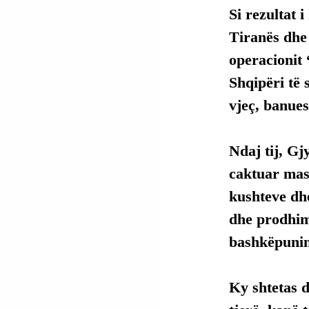
Si rezultat 
Tiranës dhe 
operacionit
Shqipëri të 
vjeç, banues
Ndaj tij, Gj
caktuar masë
kushteve dhe
dhe prodhim
bashkëpuni
Ky shtetas d