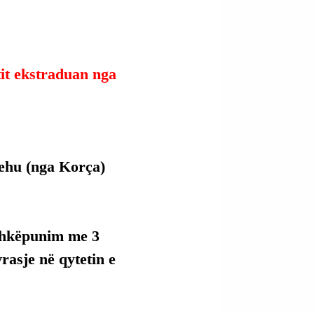
tit ekstraduan nga 
ehu (nga Korça) 
ashkëpunim me 3 
vrasje në qytetin e 