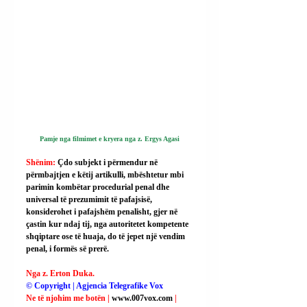
Pamje nga filmimet e kryera nga z. Ergys Agasi
Shënim: 
Çdo subjekt i përmendur në 
përmbajtjen e këtij artikulli, mbështetur mbi 
parimin kombëtar procedurial penal dhe 
universal të prezumimit të pafajsisë, 
konsiderohet i pafajshëm penalisht, gjer në 
çastin kur ndaj tij, nga autoritetet kompetente 
shqiptare ose të huaja, do të jepet një vendim 
penal, i formës së prerë.
Nga z. Erton Duka.
© Copyright | Agjencia Telegrafike Vox
Ne të njohim me botën | 
www.007vox.com
| 