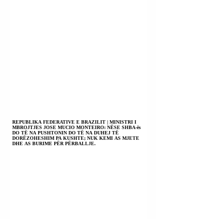
REPUBLIKA FEDERATIVE E BRAZILIT | MINISTRI I
MBROJTJES JOSE MUCIO MONTEIRO: NËSE SHBA-ës
DO TË NA PUSHTONIN DO TË NA DUHEJ TË
DORËZOHESHIM PA KUSHTE; NUK KEMI AS MJETE
DHE AS BURIME PËR PËRBALLJE.