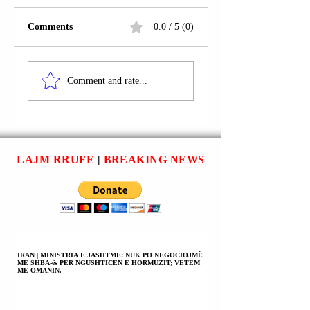
Comments
0.0 / 5 (0)
PROKURORIA E
LIBRAZHD |
POSAÇME
FABRIKA E
Comment and rate...
SHQIPTOI URDHËR
CIGAREVE NË
ARRESTE PËR
PRONËSI TË
MIRILINDA
ERGYS AGASIT U
KARÇANAJN;
SEKUESTRUA N
ERGYS AGASIN;
PROKURORIA E
LAJM RRUFE
|
BREAKING NEWS
ERMAL BEQIRIN.
POSAÇME
KUNDËR
KORRUPSIONIT
DHE KRIMIT TË
ORGANIZUAR.
IRAN | MINISTRIA E JASHTME: NUK PO NEGOCIOJMË
ME SHBA-ës PËR NGUSHTICËN E HORMUZIT; VETËM
ME OMANIN.