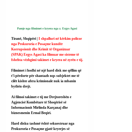
Pamje nga filmimet e kryera nga z. Ergys Agasi
Tiranë, Shqipëri | 
I shpalluri në kërkim policor 
nga Prokuroria e Posaçme kundër 
Korrupsionit dhe Krimit të Organizuar 
(SPAK) Ergys Agasi ka filmuar me sisteme të 
fshehta vëzhgimi takimet e kryera në zyrën e tij.
Filmimet i hodhi në një hard disk me qëllim që 
t’i përdorte për shantazh nqs subjektet me të 
cilët kishte afera krimionale nuk ia mbanin 
bythën drejt.
Ai filmoi takimet e tij me Drejtoreshën e 
Agjencisë Kombëtare të Shoqërisë së 
Informacionit Mirlinda Karçanaj dhe 
biznesmenin Ermal Beqiri.
Hard disku tashmë është sekuestruar nga 
Prokuroria e Posaçme gjatë kryerjes së 