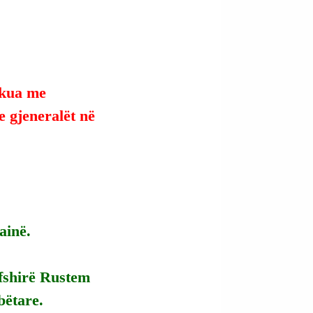
akua me 
 gjeneralët në 
ainë.
rfshirë Rustem 
bëtare.