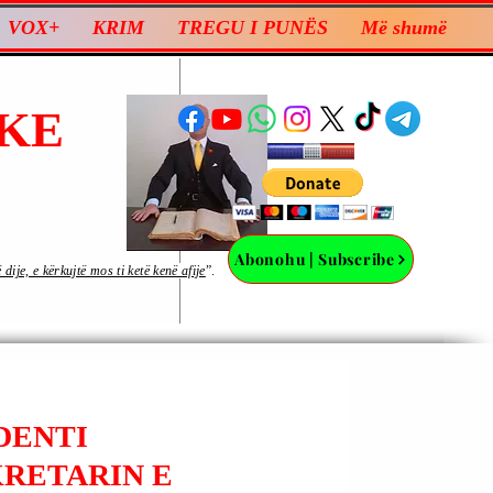
VOX+
KRIM
TREGU I PUNËS
Më shumë
KE
Abonohu | Subscribe
ije, e kërkujtë mos ti ketë kenë afije
”.
DENTI
KRETARIN E