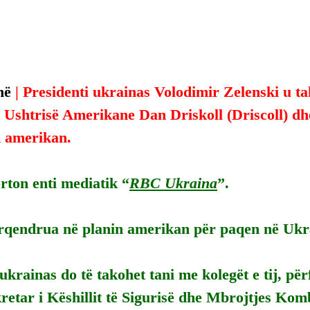
në
 | Presidenti ukrainas Volodimir Zelenski u t
 Ushtrisë Amerikane Dan Driskoll (Driscoll) dhe
n amerikan.
rton enti mediatik “
RBC Ukraina
”.
rqendrua në planin amerikan për paqen në Ukr
krainas do të takohet tani me kolegët e tij, pë
etar i Këshillit të Sigurisë dhe Mbrojtjes Kom