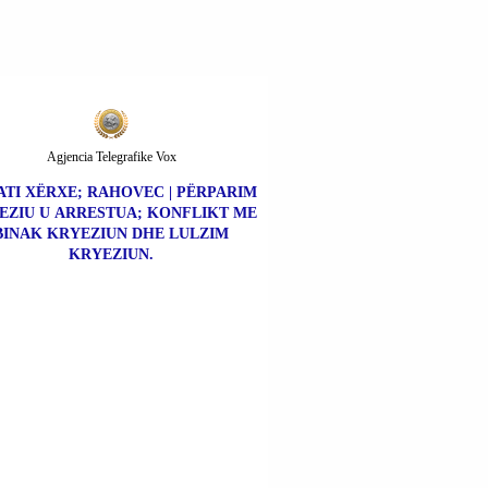
ARDHSHME (22.08.2025).
Agjencia Telegrafike Vox
ATI XËRXE; RAHOVEC | PËRPARIM
EZIU U ARRESTUA; KONFLIKT ME
BINAK KRYEZIUN DHE LULZIM
KRYEZIUN.