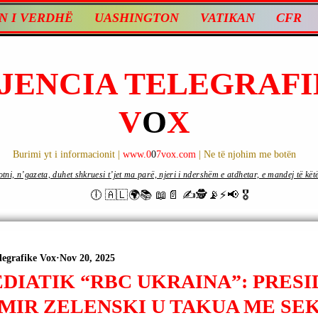
N I VERDHË
UASHINGTON
VATIKAN
CFR
JENCIA TELEGRAFI
V
O
X
Burimi yt i informacionit |
www.0
0
7vox.com
| Ne të njohim me botën
ni, n’gazeta, duhet shkruesi t’jet ma parë, njeri i ndershëm e atdhetar, e mandej të këtë d
🕕 🇦🇱🌍📚 📖📄 ✍🕵️📡⚡️📢 🎖
legrafike Vox
Nov 20, 2025
DIATIK “RBC UKRAINA”: PRESI
MIR ZELENSKI U TAKUA ME SE