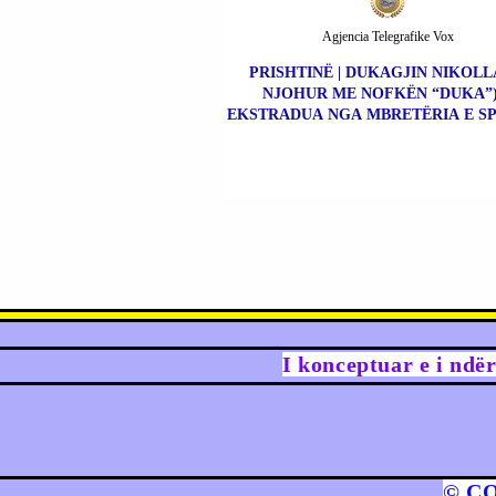
Agjencia Telegrafike Vox
PRISHTINË | DUKAGJIN NIKOLLA
NJOHUR ME NOFKËN “DUKA”)
EKSTRADUA NGA MBRETËRIA E SP
I konceptuar e i ndë
© C