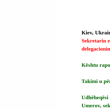
Kiev, Ukrai
Sekretarin e
delegacioni
Kështu rapo
Takimi u pë
Udhëheqësi u
Umerov, sekr