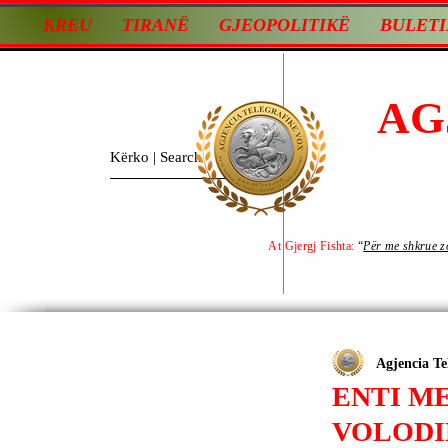
KREU
TIRANË
GJEOPOLITIKË
BULETI
AG
At Gjergj Fishta:
“
Për me shkrue zot
Agjencia Te
ENTI ME
VOLODI