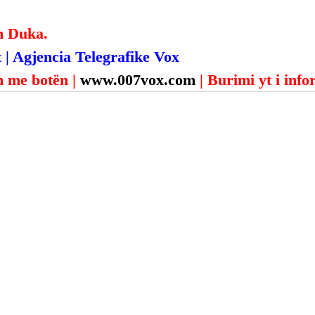
n Duka.
 | Agjencia Telegrafike Vox
 me botën | 
www.007vox.com
| Burimi yt i inf