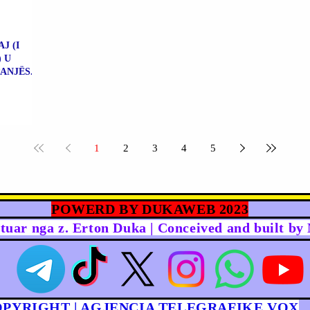
J (I
 U
ANJËS.
1
2
3
4
5
POWERD BY DUKAWEB 2023
rtuar nga z. Erton Duka | Conceived and built b
OPYRIGHT | AGJENCIA TELEGRAFIKE VOX