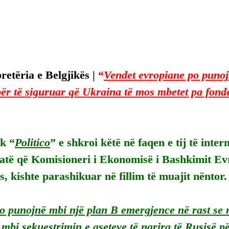
etëria e Belgjikës | 
“
Vendet evropiane po punojn
ër të siguruar që Ukraina të mos mbetet pa fonde 
k “
Politico
” e shkroi këtë në faqen e tij të intern
atë që Komisioneri i Ekonomisë i Bashkimit Ev
 kishte parashikuar në fillim të muajit nëntor.
o punojnë mbi një plan B emergjence në rast se n
mbi sekuestrimin e aseteve të ngrira të Rusisë pë