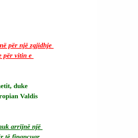
ë për një zgjidhje 
për vitin e 
etit, duke 
ropian Valdis 
uk arrijnë një 
r të financuar 