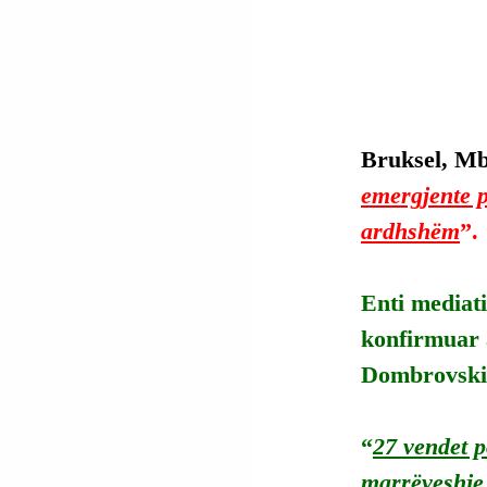
Bruksel, Mbr
emergjente p
ardhshëm
”.
Enti mediati
konfirmuar 
Dombrovskis,
“
27 vendet p
marrëveshje 