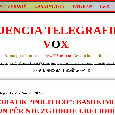
N I VERDHË
UASHINGTON
VATIKAN
CFR
JENCIA TELEGRAFI
V
O
X
Burimi yt i informacionit |
www.0
0
7vox.com
| Ne të njohim me botën
ni, n’gazeta, duhet shkruesi t’jet ma parë, njeri i ndershëm e atdhetar, e mandej të këtë d
🕕 🇦🇱🌍📚 📖📄 ✍🕵️📡⚡️📢 🎖
legrafike Vox
Nov 26, 2025
EDIATIK “POLITICO”: BASHKIM
ON PËR NJË ZGJIDHJE URËLIDH