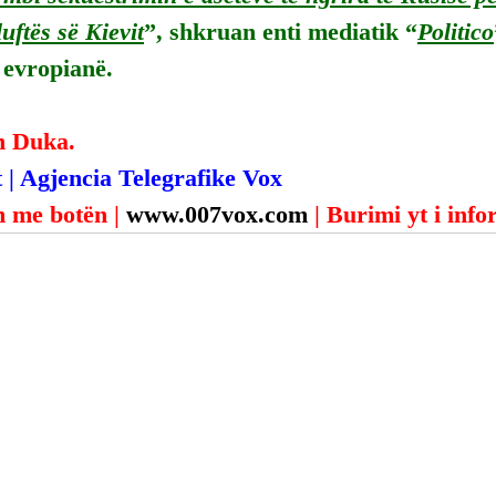
luftës së Kievit
”, shkruan enti mediatik “
Politico
 evropianë.
n Duka.
 | Agjencia Telegrafike Vox
 me botën | 
www.007vox.com
| Burimi yt i inf