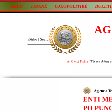
KREU
TIRANË
GJEOPOLITIKË
BULETI
AG
At Gjergj Fishta:
“
Për me shkrue zot
Agjencia Te
ENTI M
PO PUN