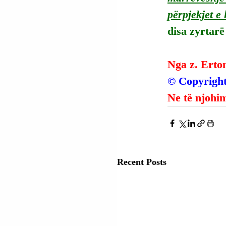
përpjekjet e 
disa zyrtarë
Nga z. Erto
© Copyright
Ne të njohim
Recent Posts