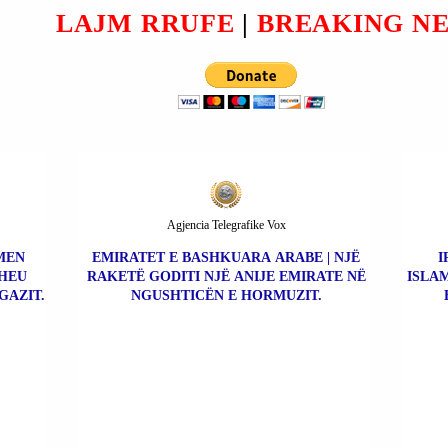
THELBËSOR PËR
LAJM RRUFE
|
BREAKING N
NEGOCIATAT E PAQES NË
UKRAINË.
Agjencia Telegrafike Vox
MEN
EMIRATET E BASHKUARA ARABE | NJË
I
THEU
RAKETË GODITI NJË ANIJE EMIRATE NË
ISLA
GAZIT.
NGUSHTICËN E HORMUZIT.