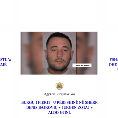
ESTUA;
FSHA
RMË
DHE 
Agjencia Telegrafike Vox
BURGU I FIERIT | U PËRFSHINË NË SHERR
DENIS BAJROVIÇ + JURGEN ZOTAJ +
ALDO GJINI.