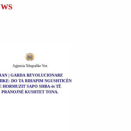
MUND TË VENDOSË PËR
EWS
USHTRINË E TIJ.
Agjencia Telegrafike Vox
RAN | GARDA REVOLUCIONARE
MIKE: DO TA RIHAPIM NGUSHTICËN
E HORMUZIT SAPO SHBA-ës TË
PRANOJNË KUSHTET TONA.