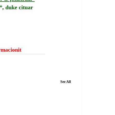
”, duke cituar 
ormacionit
See All