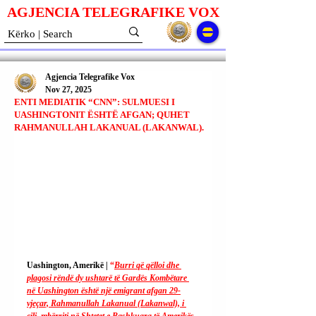
AGJENCIA TELEGRAFIKE V
O
X
Agjencia Telegrafike Vox
Nov 27, 2025
ENTI MEDIATIK “CNN”: SULMUESI I
UASHINGTONIT ËSHTË AFGAN; QUHET
RAHMANULLAH LAKANUAL (LAKANWAL).
Uashington, Amerikë | 
“
Burri që qëlloi dhe 
plagosi rëndë dy ushtarë të Gardës Kombëtare 
në Uashington është një emigrant afgan 29-
vjeçar, Rahmanullah Lakanual (Lakanwal), i 
cili, mbërriti në Shtetet e Bashkuara të Amerikës 