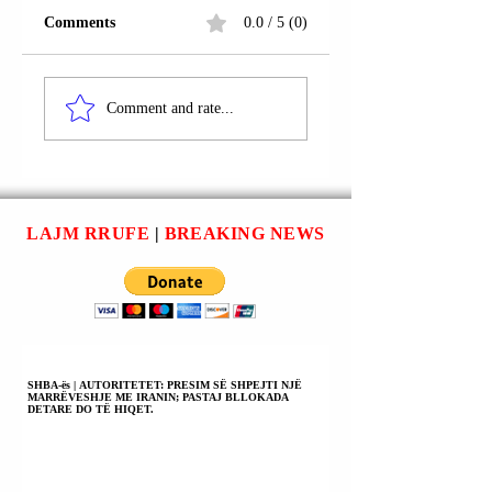
Comments
0.0 / 5 (0)
SEKRETARI I
ZËDHËNËSJA E
MBROJTJES PIT
SHTËPISË SË
Comment and rate...
HEGSËTH (PETE
BARDHË
HEGSETH): 500
KEROLLAIN LEV
TRUPA TË TJERA
(KAROLINE
NË UASHINGTON
LEAVITT): NGA 
(PAS TË SHTËNAVE
SHTËNAT ME
LAJM RRUFE
|
BREAKING NEWS
ME ARMË ZJARRI).
ARMË ZJARRI U
GODITËN DY
USHTARË; NJË I
ARRESTUAR.
SHBA-ës | AUTORITETET: PRESIM SË SHPEJTI NJË
MARRËVESHJE ME IRANIN; PASTAJ BLLOKADA
DETARE DO TË HIQET.