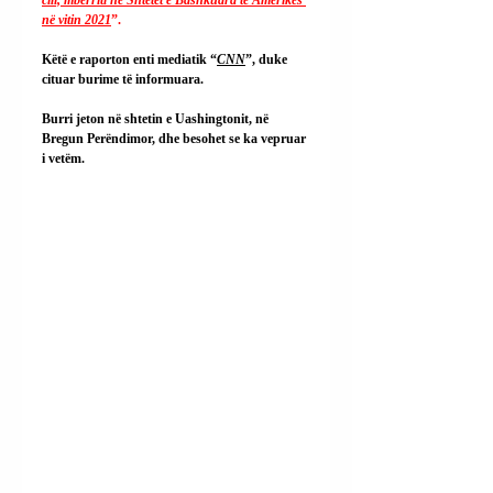
në vitin 2021
”.
Këtë e raporton enti mediatik “
CNN
”, duke 
cituar burime të informuara.
Burri jeton në shtetin e Uashingtonit, në 
Bregun Perëndimor, dhe besohet se ka vepruar 
i vetëm.