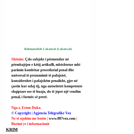
Rahmanullah Lakanual (Lakanwal)
Shënim: 
Çdo subjekt i përmendur në 
përmbajtjen e këtij artikulli, mbështetur mbi 
parimin kombëtar procedurial penal dhe 
universal të prezumimit të pafajsisë, 
konsiderohet i pafajshëm penalisht, gjer në 
çastin kur ndaj tij, nga autoritetet kompetente 
shqiptare ose të huaja, do të jepet një vendim 
penal, i formës së prerë.
Nga z. Erton Duka.
© Copyright | Agjencia Telegrafike Vox
Ne të njohim me botën | 
www.007vox.com
| 
Burimi yt i informacionit
KRIM