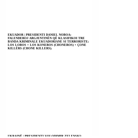
EKUADOR | PRESIDENTI DANIEL NOBOA:
FALENDEROJ ARGJENTINËN QË KLASIFIKOI TRE
BANDA KRIMINALE EKUADORIANE SI TERRORISTE;
LOS LOBOS + LOS KONEROS (CHONEROS) + ÇONE
KILLËRS (CHONE KILLERS).
UKRAINË | PRESIDENTI VOLODIMIR ZELENSKI: