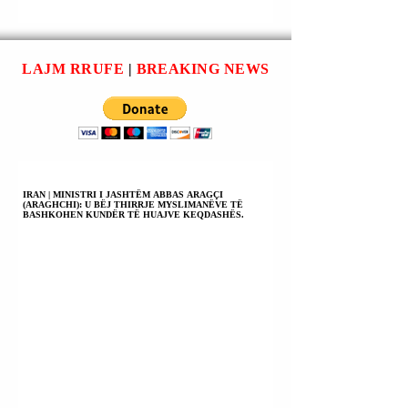
LUFTËS NË
KEROLLAIN LEV
UKRAINË
(KAROLINE
PARASHIKON
LEAVITT): PLANI
AVIONË
PAQES PËR
LAJM RRUFE
|
BREAKING NEWS
LUFTARAKË
UKRAINËN ËSHT
EVROPIANË NË
I MIRË PËR TË
POLONI PËR TË
DYJA PALËT.
MBROJTUR
UKRAINËN;
UKRAINA JO NË
NATO; ASNJË
IRAN | MINISTRI I JASHTËM ABBAS ARAGÇI
(ARAGHCHI): U BËJ THIRRJE MYSLIMANËVE TË
USHTAR I NATO-s
BASHKOHEN KUNDËR TË HUAJVE KEQDASHËS.
NË TERRITORIN
UKRAINAS.