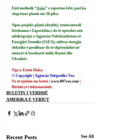
Enti mediatik “
Axios
” e raporton këtë, pasi ka 
shqyrtuar planin me 28 pika.
Sipas projekt-planit (draftit), termocentrali 
bërthamor i Zaporizhia-s do të operohet nën 
mbikëqyrjen e Agjencisë Ndërkombëtare të 
Energjisë Atomike (IAEA); ndërsa energjia 
elektrike e prodhuar do të shpërndahet në 
mënyrë të barabartë midis Rusisë dhe 
Ukrainës.
Nga z. Erton Duka.
© Copyright | Agjencia Telegrafike Vox
Ne të njohim me botën | 
www.007vox.com
| 
Burimi yt i informacionit
BULETIN I VERDHË
AMERIKA E VERIUT
Recent Posts
See All