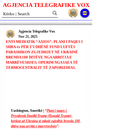
AGJENCIA TELEGRAFIKE V
O
X
Agjencia Telegrafike Vox
Nov 21, 2025
ENTI MEDIATIK “AXIOS”: PLANI I PAQES I
SHBA-ës PËR T’I DHËNË FUND LUFTËS
PARASHIKON ZGJEDHJET NË UKRAINË
BRENDA 100 DITËVE NGA ARRITJA E
MARRËVESHJES; OPERIM NGA IAEA TË
TERMOCENTRALIT TË ZAPORIZHIAS.
Uashington, Amerikë | 
“
Plani i paqes i 
Presidentit Danlld Tramp (Donald Trump) 
kërkon që Ukraina të mbajë zgjedhje brenda 100 
ditëve nga arritja e marrëveshjes
”.