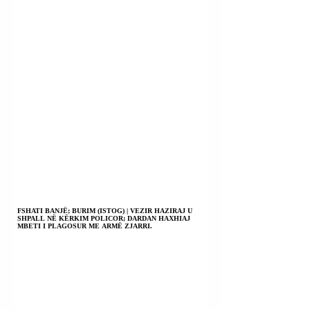
FSHATI BANJË; BURIM (ISTOG) | VEZIR HAZIRAJ U
SHPALL NË KËRKIM POLICOR; DARDAN HAXHIAJ
MBETI I PLAGOSUR ME ARMË ZJARRI.