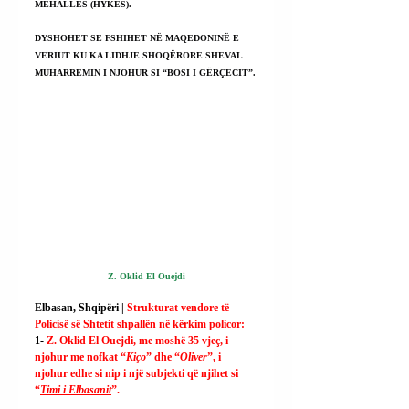
MËHALLËS (HYKËS).
DYSHOHET SE FSHIHET NË MAQEDONINË E 
VERIUT KU KA LIDHJE SHOQËRORE SHEVAL 
MUHARREMIN I NJOHUR SI “BOSI I GËRÇECIT”.
Z. Oklid El Ouejdi
Elbasan, Shqipëri | 
Strukturat vendore të 
Policisë së Shtetit shpallën në kërkim policor:
1- 
Z. Oklid El Ouejdi, me moshë 35 vjeç, i 
njohur me nofkat “
Kiço
” dhe “
Oliver
”, i 
njohur edhe si nip i një subjekti që njihet si 
“
Timi i Elbasanit
”.