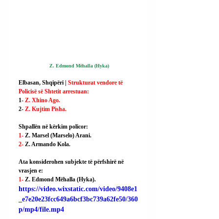
 Z. Edmond Mëhalla (Hyka)
Elbasan, Shqipëri | 
Strukturat vendore të 
Policisë së Shtetit arrestuan:
1- 
Z. Xhino Ago.
2- 
Z. Kujtim Pisha.
Shpallën në kërkim policor:
1- 
Z. Marsel (Marselo) Arani.
2- 
Z. Armando Kola.
Ata konsiderohen subjekte të përfshirë në 
vrasjen e:
1- 
Z. Edmond Mëhalla (Hyka).
https://video.wixstatic.com/video/9408e1
_e7e20e23fcc649a6bcf3bc739a62fe50/360
p/mp4/file.mp4