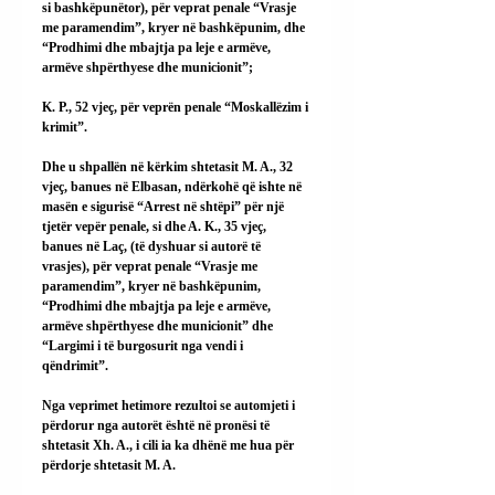
si bashkëpunëtor), për veprat penale “Vrasje 
me paramendim”, kryer në bashkëpunim, dhe 
“Prodhimi dhe mbajtja pa leje e armëve, 
armëve shpërthyese dhe municionit”;
K. P., 52 vjeç, për veprën penale “Moskallëzim i 
krimit”.
Dhe u shpallën në kërkim shtetasit M. A., 32 
vjeç, banues në Elbasan, ndërkohë që ishte në 
masën e sigurisë “Arrest në shtëpi” për një 
tjetër vepër penale, si dhe A. K., 35 vjeç, 
banues në Laç, (të dyshuar si autorë të 
vrasjes), për veprat penale “Vrasje me 
paramendim”, kryer në bashkëpunim, 
“Prodhimi dhe mbajtja pa leje e armëve, 
armëve shpërthyese dhe municionit” dhe 
“Largimi i të burgosurit nga vendi i 
qëndrimit”.
Nga veprimet hetimore rezultoi se automjeti i 
përdorur nga autorët është në pronësi të 
shtetasit Xh. A., i cili ia ka dhënë me hua për 
përdorje shtetasit M. A.