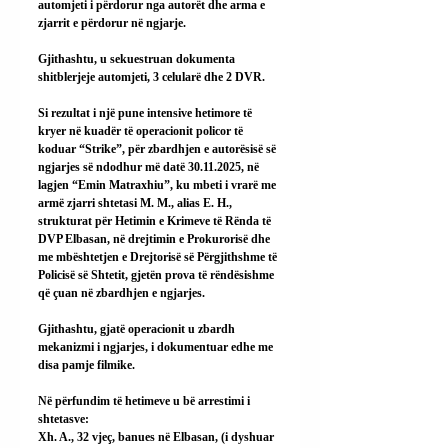
automjeti i përdorur nga autorët dhe arma e 
zjarrit e përdorur në ngjarje.
Gjithashtu, u sekuestruan dokumenta 
shitblerjeje automjeti, 3 celularë dhe 2 DVR.
Si rezultat i një pune intensive hetimore të 
kryer në kuadër të operacionit policor të 
koduar “Strike”, për zbardhjen e autorësisë së 
ngjarjes së ndodhur më datë 30.11.2025, në 
lagjen “Emin Matraxhiu”, ku mbeti i vrarë me 
armë zjarri shtetasi M. M., alias E. H., 
strukturat për Hetimin e Krimeve të Rënda të 
DVP Elbasan, në drejtimin e Prokurorisë dhe 
me mbështetjen e Drejtorisë së Përgjithshme të 
Policisë së Shtetit, gjetën prova të rëndësishme 
që çuan në zbardhjen e ngjarjes.
Gjithashtu, gjatë operacionit u zbardh 
mekanizmi i ngjarjes, i dokumentuar edhe me 
disa pamje filmike.
Në përfundim të hetimeve u bë arrestimi i 
shtetasve:
Xh. A., 32 vjeç, banues në Elbasan, (i dyshuar 