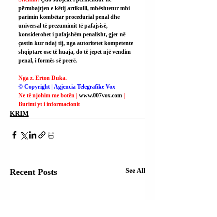
përmbajtjen e këtij artikulli, mbështetur mbi 
parimin kombëtar procedurial penal dhe 
universal të prezumimit të pafajsisë, 
konsiderohet i pafajshëm penalisht, gjer në 
çastin kur ndaj tij, nga autoritetet kompetente 
shqiptare ose të huaja, do të jepet një vendim 
penal, i formës së prerë.
Nga z. Erton Duka.
© Copyright | Agjencia Telegrafike Vox
Ne të njohim me botën | 
www.007vox.com
| 
Burimi yt i informacionit
KRIM
Recent Posts
See All