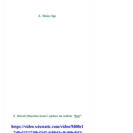
Z. Xhino Ago 
Z. Marsel (Marselo) Arani i njohur me nofkën 
“
Boli
”.
https://video.wixstatic.com/video/9408e1
_7d0e5551729b43d5ab89d3c4b409c8d2/