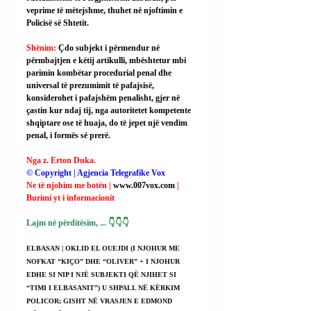
veprime të mëtejshme, thuhet në njoftimin e 
Policisë së Shtetit.
Shënim: 
Çdo subjekt i përmendur në 
përmbajtjen e këtij artikulli, mbështetur mbi 
parimin kombëtar procedurial penal dhe 
universal të prezumimit të pafajsisë, 
konsiderohet i pafajshëm penalisht, gjer në 
çastin kur ndaj tij, nga autoritetet kompetente 
shqiptare ose të huaja, do të jepet një vendim 
penal, i formës së prerë.
Nga z. Erton Duka.
© Copyright | Agjencia Telegrafike Vox
Ne të njohim me botën | 
www.007vox.com
| 
Burimi yt i informacionit
Lajm në përditësim, ... 👇👇👇
ELBASAN | OKLID EL OUEJDI (I NJOHUR ME 
NOFKAT “KIÇO” DHE “OLIVER” + I NJOHUR 
EDHE SI NIP I NJË SUBJEKTI QË NJIHET SI 
“TIMI I ELBASANIT”) U SHPALL NË KËRKIM 
POLICOR; GISHT NË VRASJEN E EDMOND 