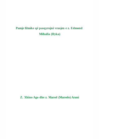
Pamje filmike që pasqyrojnë vrasjen e z. Edmond 
Mëhalla (Hyka)
Z. Xhino Ago dhe z. Marsel (Marselo) Arani