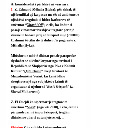
Ai konsiderohet i përfshirë në vrasjen e:
1- 
Z. Edmond Mëhalla (Hyka); për shkak të 
një konflikti që ka pasur me të; në ambientet e 
njësisë së tregtimit të hidro-karbureve të 
emërtuar “
Xhaxhi Oil
”; e cila, ka lindur si 
pasojë e mosmarrëveshjeve tregtare për një 
shumë të hollash prej shtatëqind mijë (700000) 
€; shumë të cilën do të duhej t’ia paguante z. 
Mëhalla (Hyka).
Mbështetur mbi të dhënat penale paraprake 
dyshohet se ai është larguar nga territori i 
Republikës së Shqipërisë nga Pika e Kalimit 
Kufitar “
Qafë Thanë
” drejt territorit të 
Maqedonisë së Veriut, ku ka si lidhje 
shoqërore një nga subjektet e krimit të 
organizuar të njohur si “
Bosi i Gërçecit
” (z. 
Sheval Muharremi).
Z.
 El Ouejdi 
ka sipërmarrje tregtare të 
emërtuar “
Soleil
” (nga viti 2018), e cila, është e 
përqendruar në import-eksport, tregtim, 
dhënie me qira të automjeteve, etj, ...
Shënim: 
Çdo subjekt i përmendur në 