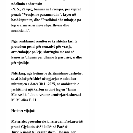
ndalimin e shtetasit:
-N. S., 29 vjeç, banues në Prrenjas, për veprat 
penale “Vrasje me paramendim”, kryer në 
bashkëpunim, dhe “Prodhimi dhe mbajtja pa 
leje e armëve, armëve shpërthyese dhe 
municionit”.
Nga verifikimet rezultoi se ky shtetas kishte 
precedent penal për tentativë për vrasje, 
armëmbajtje pa leje, shtrëngim me anë të 
kanosjes/dhunës për dhënie të pasurisë, si dhe 
për vjedhje.
Ndërkaq, nga hetimet e deritanishme dyshohet 
se ai është përfshirë në ngjarjen e ndodhur 
mbrëmjen e datës 30.11.2025, në ambientin e 
jashtëm të një karburanti në lagjen "Emin 
Matraxhiu", ku u vra me armë zjarri, shtetasi 
M. M. alias E. H..
Hetimet vijojnë.
Materialet procedurale iu referuan Prokurorisë 
pranë Gjykatës së Shkallës së Parë të 
Juridiksionit të Përgjithshëm Elbasan, për 