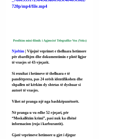
720p/mp4/file.mp4
Prodhim mini-filmik i Agjencisë Telegrafike Vox (Voks)
Njoftim
 | Vijojnë veprimet e thelluara hetimore 
për zbardhjen dhe dokumentimin e plotë ligjor 
të vrasjes së 43-vjeçarit.
Si rezultat i hetimeve të thelluara e të 
pandërprera, pas 24 orësh identifikohen dhe 
shpallen në kërkim dy shtetas të dyshuar si 
autorë të vrasjes.
Vihet në pranga një nga bashkëpunëtorët.
Në pranga u vu edhe 52-vjeçari, për 
“Moskallëzim krimi”, pasi nuk ka dhënë 
informacion (roja i karburantit).
Gjatë veprimeve hetimore u gjet i djegur 