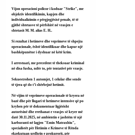
Vijon operacioni policor i koduar "Strike", me 
objektiv identifikimin, kapjen dhe 
individualizimin e përgjegjësisë penale, të të 
gjithë shtetasve të përfshirë në vrasjen e 
shtetasit M. M. alias E. H..
Si rezultat i hetimeve dhe veprimeve të shpejta 
operacionale, është identifikuar dhe kapur një 
bashkëpunëtor i dyshuar në këtë krim.
I arrestuari, me precedent të theksuar kriminal 
në disa fusha, ndër to, për tentativë për vrasje.
Sekuestrohen 1 automjet, 1 celular dhe sende 
të tjera që do t’i shërbejnë hetimit.
Në vijim të veprimeve operacionale të kryera në 
bazë dhe për llogari të hetimeve intensive që po 
kryhen për të dokumentuar ligjërisht 
autorësinë dhe rrethanat e vrasjes së kryer më 
datë 30.11.2025, në ambientin e jashtëm të një 
karburanti në lagjen "Emin Matraxhiu", 
specialistët për Hetimin e Krimeve të Rënda 
ekzekutuan urdhrin e prokurorit, për 