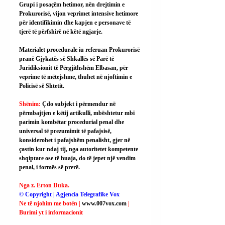
Grupi i posaçëm hetimor, nën drejtimin e 
Prokurorisë, vijon veprimet intensive hetimore 
për identifikimin dhe kapjen e personave të 
tjerë të përfshirë në këtë ngjarje.
Materialet procedurale iu referuan Prokurorisë 
pranë Gjykatës së Shkallës së Parë të 
Juridiksionit të Përgjithshëm Elbasan, për 
veprime të mëtejshme, thuhet në njoftimin e 
Policisë së Shtetit.
Shënim: 
Çdo subjekt i përmendur në 
përmbajtjen e këtij artikulli, mbështetur mbi 
parimin kombëtar procedurial penal dhe 
universal të prezumimit të pafajsisë, 
konsiderohet i pafajshëm penalisht, gjer në 
çastin kur ndaj tij, nga autoritetet kompetente 
shqiptare ose të huaja, do të jepet një vendim 
penal, i formës së prerë.
Nga z. Erton Duka.
© Copyright | Agjencia Telegrafike Vox
Ne të njohim me botën | 
www.007vox.com
| 
Burimi yt i informacionit