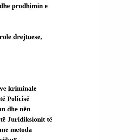
 dhe prodhimin e 
role drejtuese, 
ve kriminale 
ë Policisë 
an dhe nën 
ë Juridiksionit të 
 me metoda 
gjiku”.