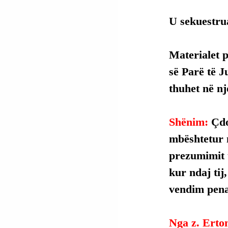
U sekuestru
Materialet 
së Parë të J
thuhet në njo
Shënim: 
Çdo
mbështetur 
prezumimit t
kur ndaj tij
vendim penal
Nga z. Erto