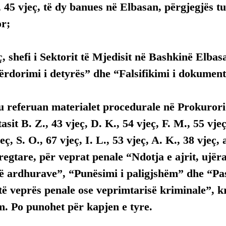
, 45 vjeç, të dy banues në Elbasan, përgjegjës t
or;
eç, shefi i Sektorit të Mjedisit në Bashkinë Elbas
ërdorimi i detyrës” dhe “Falsifikimi i dokument
u referuan materialet procedurale në Prokurori
sit B. Z., 43 vjeç, D. K., 54 vjeç, F. M., 55 vjeç
eç, S. O., 67 vjeç, I. L., 53 vjeç, A. K., 38 vjeç,
regtare, për veprat penale “Ndotja e ajrit, ujëra
ë ardhurave”, “Punësimi i paligjshëm” dhe “Pas
ë veprës penale ose veprimtarisë kriminale”, k
. Po punohet për kapjen e tyre.