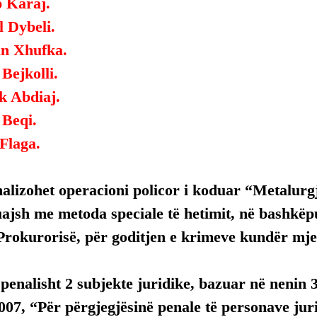
 Karaj.
l Dybeli.
an Xhufka.
 Bejkolli.
k Abdiaj.
 Beqi.
 Flaga.
inalizohet operacioni policor i koduar “Metalurg
uajsh me metoda speciale të hetimit, në bashkë
Prokurorisë, për goditjen e krimeve kundër mjed
enalisht 2 subjekte juridike, bazuar në nenin 3 t
007, “Për përgjegjësinë penale të personave jurid