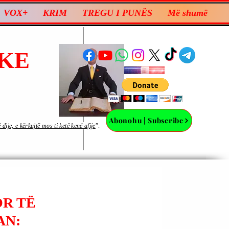
VOX+
KRIM
TREGU I PUNËS
Më shumë
KE
Abonohu | Subscribe
ije, e kërkujtë mos ti ketë kenë afije
”.
OR TË
AN: