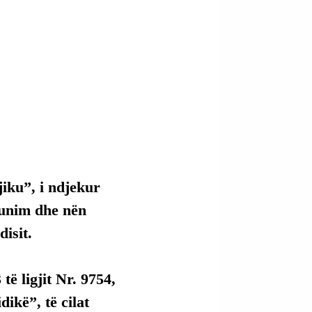
jiku”, i ndjekur 
punim dhe nën 
isit.
ë ligjit Nr. 9754, 
ikë”, të cilat 