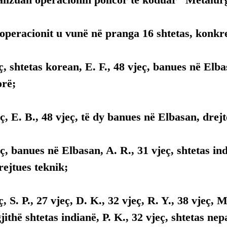
i operacionit u vunë në pranga 16 shtetas, konkre
eç, shtetas korean, E. F., 48 vjeç, banues në Elba
orë;
eç, E. B., 48 vjeç, të dy banues në Elbasan, drej
eç, banues në Elbasan, A. R., 31 vjeç, shtetas ind
rejtues teknik;
ç, S. P., 27 vjeç, D. K., 32 vjeç, R. Y., 38 vjeç, M
gjithë shtetas indianë, P. K., 32 vjeç, shtetas nepa