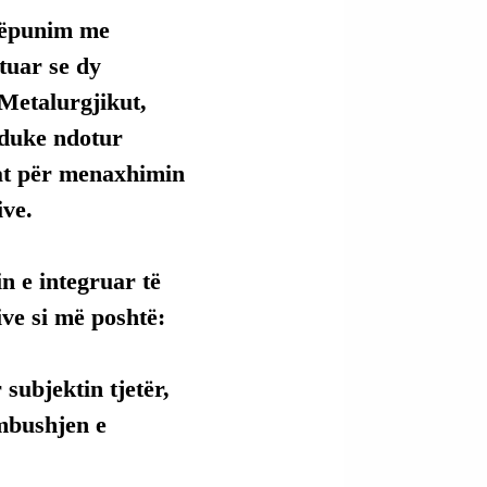
hkëpunim me 
tuar se dy 
-Metalurgjikut, 
 duke ndotur 
lat për menaxhimin 
ive.
n e integruar të 
ve si më poshtë:
subjektin tjetër, 
rmbushjen e 