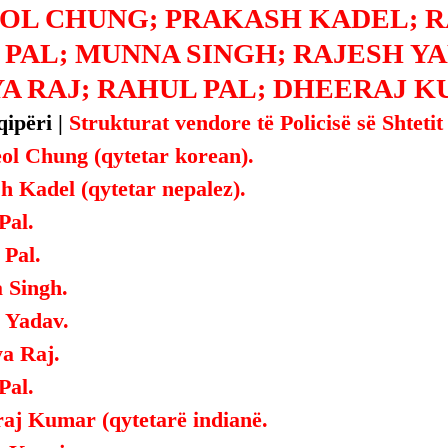
OL CHUNG; PRAKASH KADEL; R
PAL; MUNNA SINGH; RAJESH YA
A RAJ; RAHUL PAL; DHEERAJ K
ipëri | 
Strukturat vendore të Policisë së Shtetit
ol Chung (qytetar korean).
h Kadel (qytetar nepalez).
Pal.
 Pal.
 Singh.
 Yadav.
ya Raj.
Pal.
aj Kumar (qytetarë indianë.