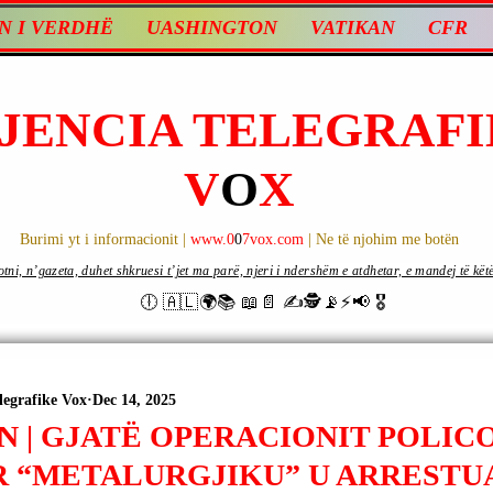
N I VERDHË
UASHINGTON
VATIKAN
CFR
JENCIA TELEGRAFI
V
O
X
Burimi yt i informacionit |
www.0
0
7vox.com
| Ne të njohim me botën
ni, n’gazeta, duhet shkruesi t’jet ma parë, njeri i ndershëm e atdhetar, e mandej të këtë d
🕕 🇦🇱🌍📚 📖📄 ✍🕵️📡⚡️📢 🎖
legrafike Vox
Dec 14, 2025
N | GJATË OPERACIONIT POLIC
 “METALURGJIKU” U ARRESTU