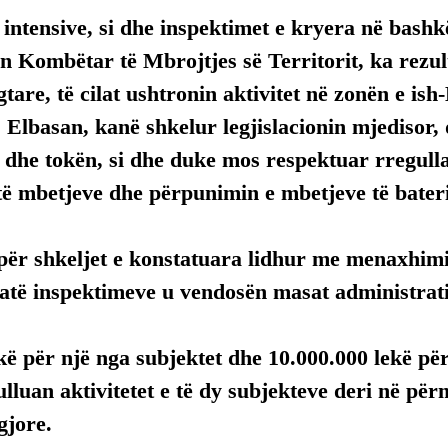
 intensive, si dhe inspektimet e kryera në bas
n Kombëtar të Mbrojtjes së Territorit, ka rezul
gtare, të cilat ushtronin aktivitet në zonën e ish
Elbasan, kanë shkelur legjislacionin mjedisor,
t dhe tokën, si dhe duke mos respektuar rregul
të mbetjeve dhe përpunimin e mbetjeve të bater
për shkeljet e konstatuara lidhur me menaxhimi
jatë inspektimeve u vendosën masat administrati
kë për një nga subjektet dhe 10.000.000 lekë për 
ulluan aktivitetet e të dy subjekteve deri në pë
gjore.