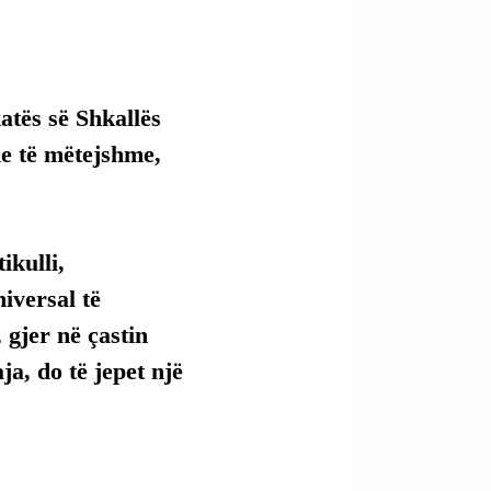
tës së Shkallës 
me të mëtejshme, 
kulli, 
versal të 
 gjer në çastin 
ja, do të jepet një 