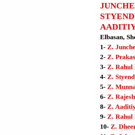
JUNCHE
STYEND 
AADITIY
Elbasan, Shq
1- 
Z. Junche
2- 
Z. Prakas
3- 
Z. Rahul 
4- 
Z. Styend
5- 
Z. Munna
6- 
Z. Rajesh
8- 
Z. Aaditi
9- 
Z. Rahul 
10- 
Z. Dheer