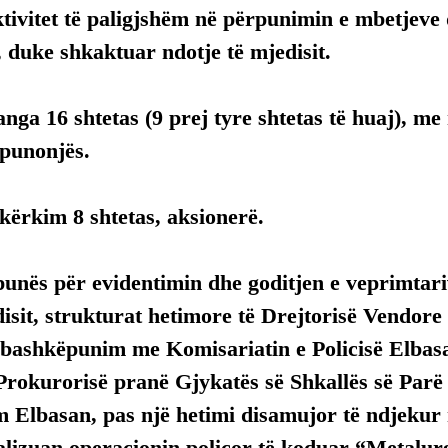
tivitet të paligjshëm në përpunimin e mbetjeve
 duke shkaktuar ndotje të mjedisit.
nga 16 shtetas (9 prej tyre shtetas të huaj), me 
 punonjës.
kërkim 8 shtetas, aksionerë.
punës për evidentimin dhe goditjen e veprimtari
sit, strukturat hetimore të Drejtorisë Vendore t
 bashkëpunim me Komisariatin e Policisë Elbas
Prokurorisë pranë Gjykatës së Shkallës së Parë t
m Elbasan, pas një hetimi disamujor të ndjekur
nalizuan operacionin policor të koduar “Metalur