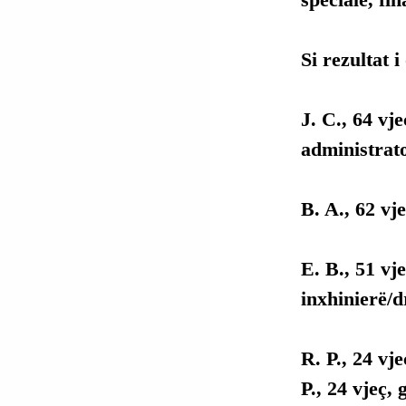
Si rezultat 
J. C., 64 vj
administrat
B. A., 62 vj
E. B., 51 vj
inxhinierë/d
R. P., 24 vje
P., 24 vjeç, 