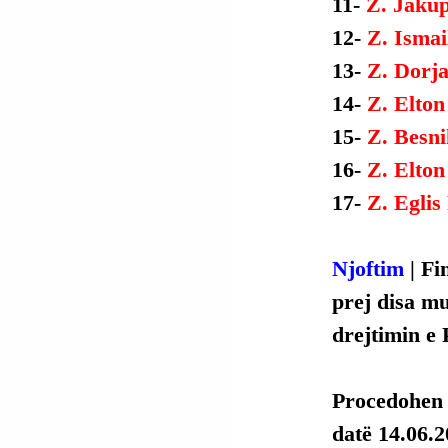
11- 
Z. Jakup
12- 
Z. Ismai
13- 
Z. Dorj
14- 
Z. Elton
15- 
Z. Besni
16- 
Z. Elton
17- 
Z. Eglis
Njoftim
 | F
prej disa m
drejtimin e 
Procedohen p
datë 14.06.2