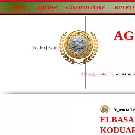
KREU
TIRANË
GJEOPOLITIKË
BULETI
AG
At Gjergj Fishta:
“
Për me shkrue zot
Agjencia Te
ELBASA
KODUAR