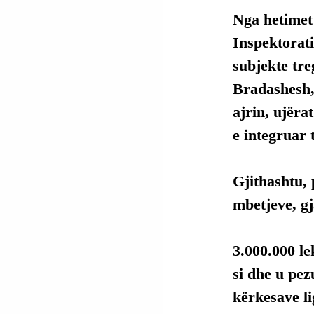
Nga hetimet
Inspektorati
subjekte tre
Bradashesh, 
ajrin, ujëra
e integruar 
Gjithashtu, 
mbetjeve, g
3.000.000 le
si dhe u pez
kërkesave li