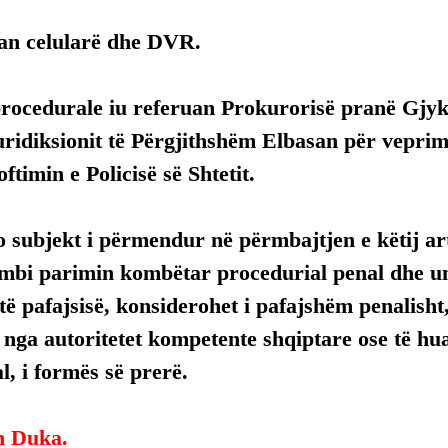
an celularë dhe DVR.
procedurale iu referuan Prokurorisë pranë Gjyka
uridiksionit të Përgjithshëm Elbasan për vepri
ftimin e Policisë së Shtetit.
 subjekt i përmendur në përmbajtjen e këtij arti
mbi parimin kombëtar procedurial penal dhe uni
ë pafajsisë, konsiderohet i pafajshëm penalisht,
, nga autoritetet kompetente shqiptare ose të hua
, i formës së prerë.
n Duka.