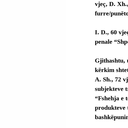
vjeç, D. Xh.
furre/punët
I. D., 60 vj
penale “Shp
Gjithashtu, 
kërkim shteta
A. Sh., 72 vj
subjekteve t
“Fshehja e t
produkteve t
bashkëpunim