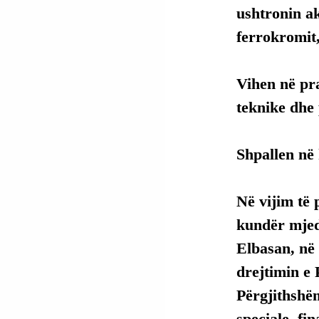
ushtronin ak
ferrokromit,
Vihen në pra
teknike dhe
Shpallen në 
Në vijim të 
kundër mjedi
Elbasan, në
drejtimin e 
Përgjithshë
speciale, fi