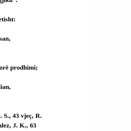
tisht:
san, 
torë prodhimi;
ian, 
. S., 43 vjeç, R. 
lez, J. K., 63 