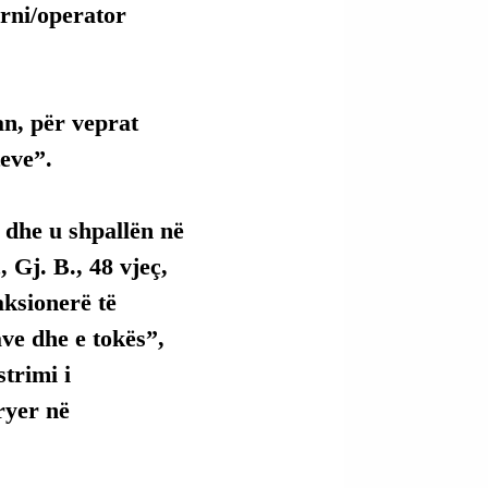
urni/operator 
an, për veprat 
eve”.
 dhe u shpallën në 
, Gj. B., 48 vjeç, 
 aksionerë të 
ve dhe e tokës”, 
trimi i 
ryer në 