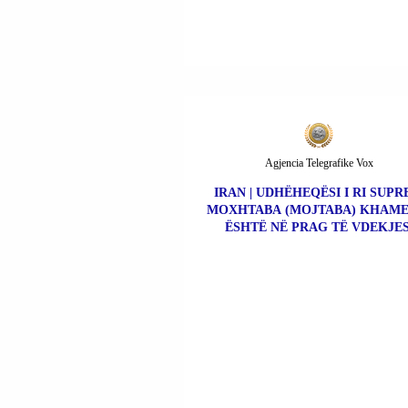
Agjencia Telegrafike Vox
IRAN | UDHËHEQËSI I RI SUP
MOXHTABA (MOJTABA) KHAME
ËSHTË NË PRAG TË VDEKJES