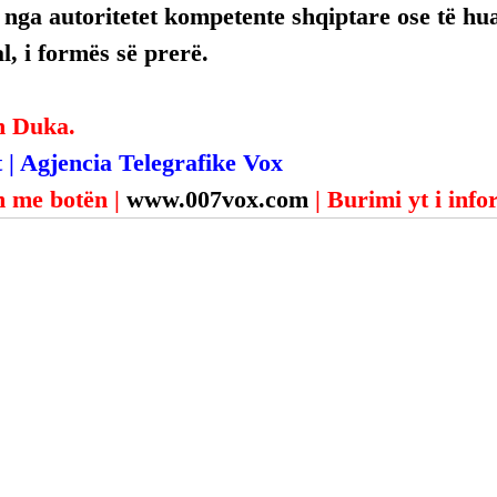
, nga autoritetet kompetente shqiptare ose të hua
, i formës së prerë.
n Duka.
 | Agjencia Telegrafike Vox
 me botën | 
www.007vox.com
| Burimi yt i inf