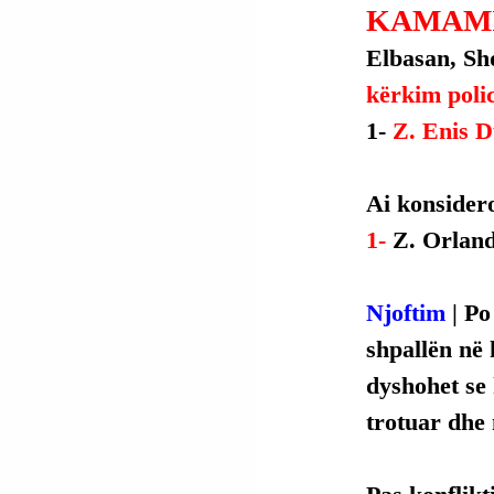
KAMAMI
Elbasan, Shq
kërkim poli
1- 
Z. Enis D
Ai konsider
1- 
Z. Orlan
Njoftim
 | P
shpallën në 
dyshohet se 
trotuar dhe 