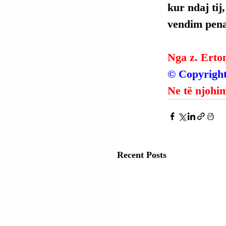
kur ndaj tij
vendim penal
Nga z. Erto
© Copyright
Ne të njohim
Recent Posts