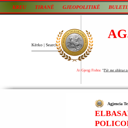
KREU
TIRANË
GJEOPOLITIKË
BULETI
AG
At Gjergj Fishta:
“
Për me shkrue zot
Agjencia Te
ELBASAN
POLICO