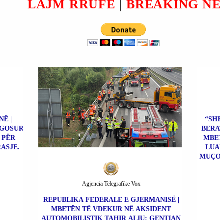
LAJM RRUFE
|
BREAKING N
(HYKA).
JEN E
.
Ë |
“SHE
AGOSUR
BERA
 PËR
MBE
ASJE.
LUA
MUÇO
Agjencia Telegrafike Vox
REPUBLIKA FEDERALE E GJERMANISË |
MBETËN TË VDEKUR NË AKSIDENT
AUTOMOBILISTIK TAHIR ALIU; GENTIAN