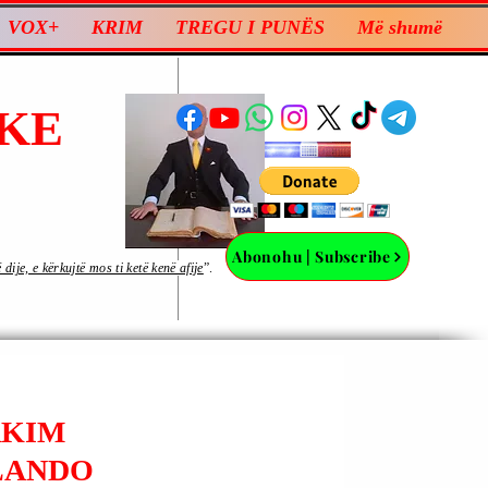
VOX+
KRIM
TREGU I PUNËS
Më shumë
KE
Abonohu | Subscribe
ije, e kërkujtë mos ti ketë kenë afije
”.
RKIM
LANDO