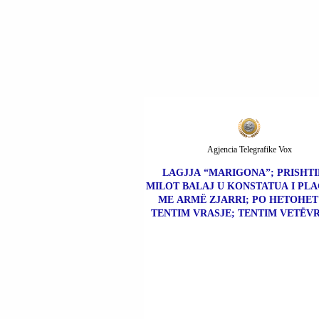
KONSIDEROHEN TË
PËRFSHIRË NË VRAS
EDMOND MËHALLËS
Agjencia Telegrafike Vox
LAGJJA “MARIGONA”; PRISHTIN
MILOT BALAJ U KONSTATUA I PL
ME ARMË ZJARRI; PO HETOHET
TENTIM VRASJE; TENTIM VETËVR