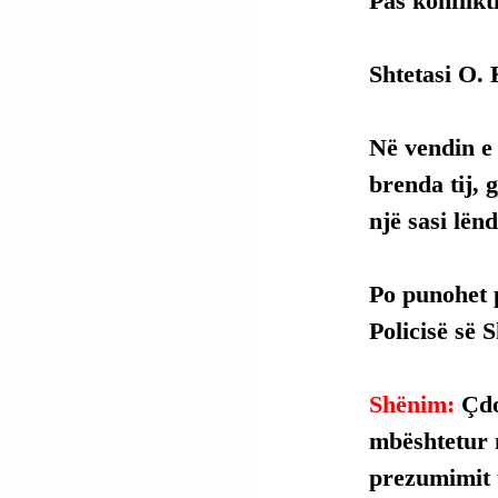
Pas konflikt
Shtetasi O. 
Në vendin e 
brenda tij, 
një sasi lën
Po punohet p
Policisë së S
Shënim: 
Çdo
mbështetur 
prezumimit t