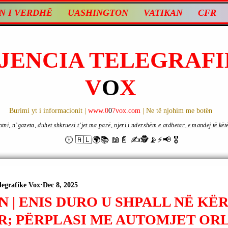
N I VERDHË
UASHINGTON
VATIKAN
CFR
JENCIA TELEGRAFI
V
O
X
Burimi yt i informacionit |
www.0
0
7vox.com
| Ne të njohim me botën
ni, n’gazeta, duhet shkruesi t’jet ma parë, njeri i ndershëm e atdhetar, e mandej të këtë d
🕕 🇦🇱🌍📚 📖📄 ✍🕵️📡⚡️📢 🎖
legrafike Vox
Dec 8, 2025
 | ENIS DURO U SHPALL NË KË
R; PËRPLASI ME AUTOMJET OR