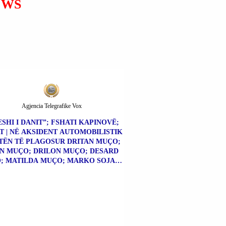
EWS
PROSTITUCION.
Agjencia Telegrafike Vox
SHI I DANIT”; FSHATI KAPINOVË;
T | NË AKSIDENT AUTOMOBILISTIK
TËN TË PLAGOSUR DRITAN MUÇO;
N MUÇO; DRILON MUÇO; DESARD
; MATILDA MUÇO; MARKO SOJATI;
XHESIKA SOJATI.