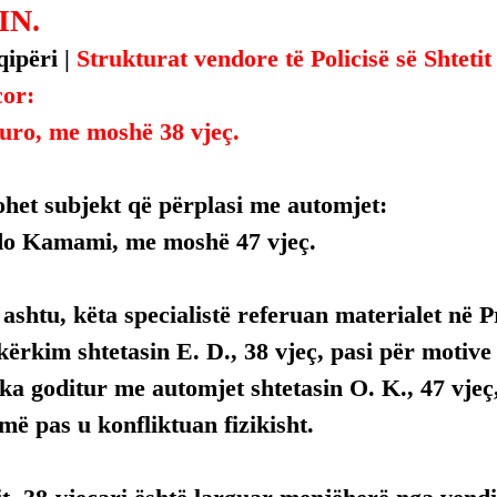
N.
ipëri | 
Strukturat vendore të Policisë së Shtetit
cor:
uro, me moshë 38 vjeç.
ohet subjekt që përplasi me automjet:
do Kamami, me moshë 47 vjeç.
o ashtu, këta specialistë referuan materialet në 
kërkim shtetasin E. D., 38 vjeç, pasi për motive
ka goditur me automjet shtetasin O. K., 47 vjeç, 
më pas u konfliktuan fizikisht.