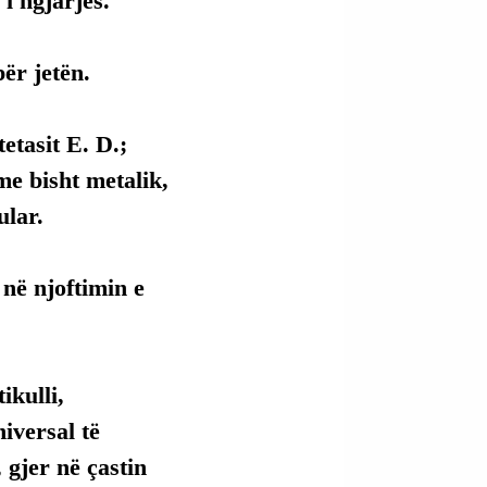
i ngjarjes.
ër jetën.
etasit E. D.; 
me bisht metalik, 
ular.
në njoftimin e 
kulli, 
versal të 
 gjer në çastin 