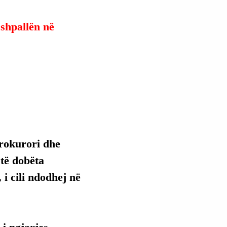
 shpallën në 
Prokurori dhe 
 të dobëta 
i cili ndodhej në 