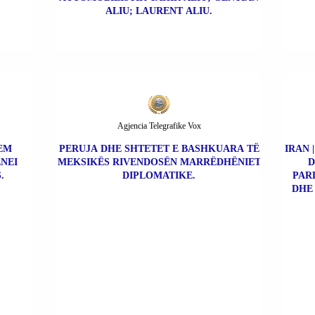
ALIU; LAURENT ALIU.
Agjencia Telegrafike Vox
REM
PERUJA DHE SHTETET E BASHKUARA TË
IRAN 
NEI
MEKSIKËS RIVENDOSËN MARRËDHËNIET
D
.
DIPLOMATIKE.
PAR
DHE