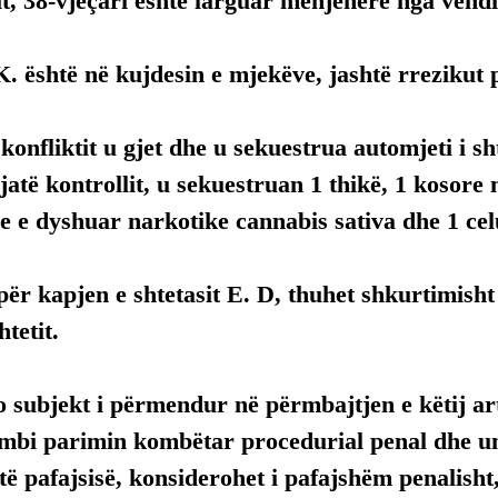
it, 38-vjeçari është larguar menjëherë nga vendi 
K. është në kujdesin e mjekëve, jashtë rrezikut p
konfliktit u gjet dhe u sekuestrua automjeti i sht
gjatë kontrollit, u sekuestruan 1 thikë, 1 kosore 
de e dyshuar narkotike cannabis sativa dhe 1 cel
ër kapjen e shtetasit E. D, thuhet shkurtimisht 
htetit.
 subjekt i përmendur në përmbajtjen e këtij arti
mbi parimin kombëtar procedurial penal dhe uni
ë pafajsisë, konsiderohet i pafajshëm penalisht,