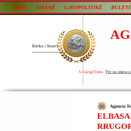
KREU
TIRANË
GJEOPOLITIKË
BULETI
AG
At Gjergj Fishta:
“
Për me shkrue zot
Agjencia Te
ELBASA
RRUGOR