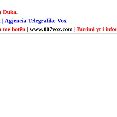
n Duka.
 | Agjencia Telegrafike Vox
 me botën | 
www.007vox.com
| Burimi yt i inf