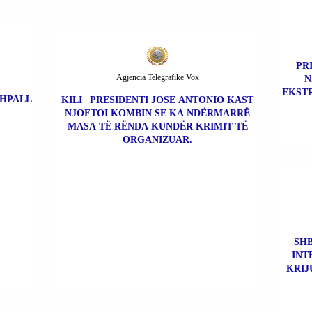
PR
Agjencia Telegrafike Vox
N
EKSTR
SHPALL
KILI | PRESIDENTI JOSE ANTONIO KAST
NJOFTOI KOMBIN SE KA NDËRMARRË
MASA TË RËNDA KUNDËR KRIMIT TË
ORGANIZUAR.
SHB
INT
KRIJ