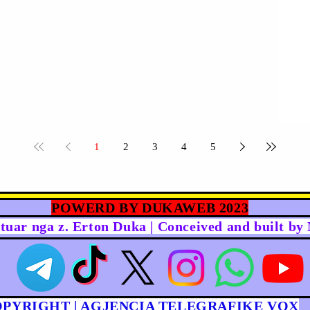
1
2
3
4
5
POWERD BY DUKAWEB 2023
rtuar nga z. Erton Duka | Conceived and built b
OPYRIGHT | AGJENCIA TELEGRAFIKE VOX