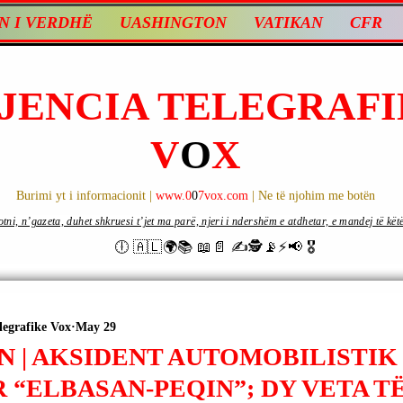
N I VERDHË
UASHINGTON
VATIKAN
CFR
JENCIA TELEGRAFI
V
O
X
Burimi yt i informacionit |
www.0
0
7vox.com
| Ne të njohim me botën
ni, n’gazeta, duhet shkruesi t’jet ma parë, njeri i ndershëm e atdhetar, e mandej të këtë d
🕕 🇦🇱🌍📚 📖📄 ✍🕵️📡⚡️📢 🎖
legrafike Vox
May 29
N | AKSIDENT AUTOMOBILISTIK
 “ELBASAN-PEQIN”; DY VETA T