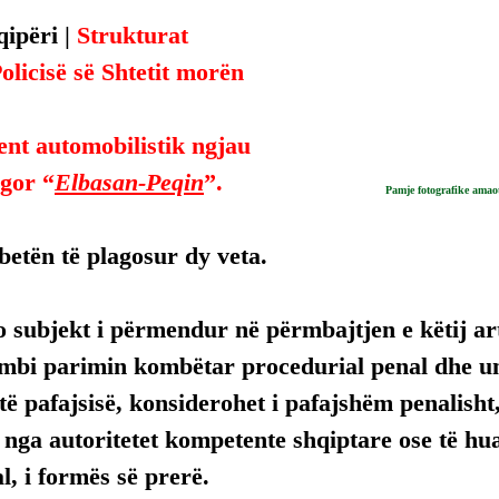
ipëri | 
Strukturat 
olicisë së Shtetit morën 
ent automobilistik ngjau 
ugor “
Elbasan-Peqin
”.
Pamje fotografike amaot
betën të plagosur dy veta.
 subjekt i përmendur në përmbajtjen e këtij arti
mbi parimin kombëtar procedurial penal dhe uni
ë pafajsisë, konsiderohet i pafajshëm penalisht,
, nga autoritetet kompetente shqiptare ose të hua
, i formës së prerë.