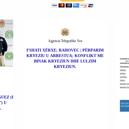
Agjencia Telegrafike Vox
FSHATI XËRXE; RAHOVEC | PËRPARIM
KRYEZIU U ARRESTUA; KONFLIKT ME
BINAK KRYEZIUN DHE LULZIM
KRYEZIUN.
UEZ (I
) U
.