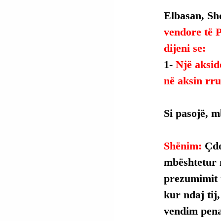
Elbasan, Shq
vendore të P
dijeni se:
1- 
Një aksid
në aksin rr
Si pasojë, m
Shënim: 
Çdo
mbështetur 
prezumimit t
kur ndaj tij
vendim penal