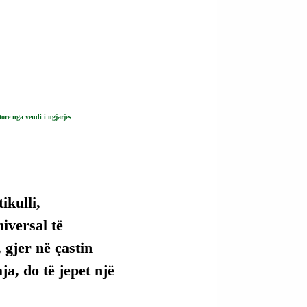
ore nga vendi i ngjarjes
kulli, 
versal të 
 gjer në çastin 
ja, do të jepet një 