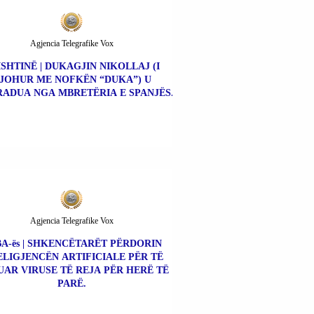
Agjencia Telegrafike Vox
ISHTINË | DUKAGJIN NIKOLLAJ (I
JOHUR ME NOFKËN “DUKA”) U
ADUA NGA MBRETËRIA E SPANJËS.
Agjencia Telegrafike Vox
A-ës | SHKENCËTARËT PËRDORIN
ELIGJENCËN ARTIFICIALE PËR TË
UAR VIRUSE TË REJA PËR HERË TË
PARË.