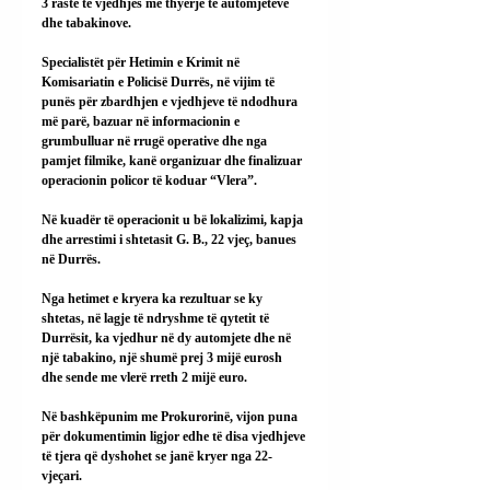
3 raste të vjedhjes me thyerje të automjeteve 
dhe tabakinove.
Specialistët për Hetimin e Krimit në 
Komisariatin e Policisë Durrës, në vijim të 
punës për zbardhjen e vjedhjeve të ndodhura 
më parë, bazuar në informacionin e 
grumbulluar në rrugë operative dhe nga 
pamjet filmike, kanë organizuar dhe finalizuar 
operacionin policor të koduar “Vlera”.
Në kuadër të operacionit u bë lokalizimi, kapja 
dhe arrestimi i shtetasit G. B., 22 vjeç, banues 
në Durrës.
Nga hetimet e kryera ka rezultuar se ky 
shtetas, në lagje të ndryshme të qytetit të 
Durrësit, ka vjedhur në dy automjete dhe në 
një tabakino, një shumë prej 3 mijë eurosh 
dhe sende me vlerë rreth 2 mijë euro.
Në bashkëpunim me Prokurorinë, vijon puna 
për dokumentimin ligjor edhe të disa vjedhjeve 
të tjera që dyshohet se janë kryer nga 22-
vjeçari.