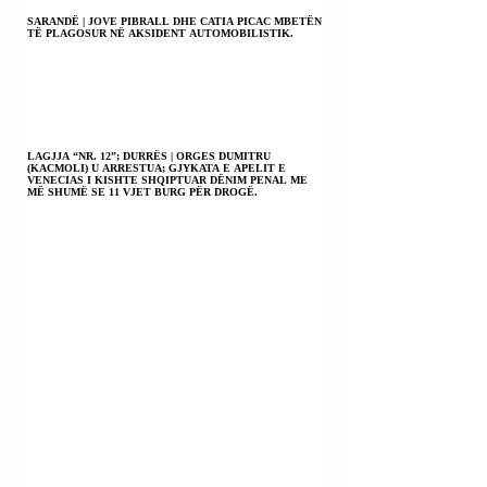
SARANDË | JOVE PIBRALL DHE CATIA PICAC MBETËN
TË PLAGOSUR NË AKSIDENT AUTOMOBILISTIK.
LAGJJA “NR. 12”; DURRËS | ORGES DUMITRU
(KACMOLI) U ARRESTUA; GJYKATA E APELIT E
VENECIAS I KISHTE SHQIPTUAR DËNIM PENAL ME
MË SHUMË SE 11 VJET BURG PËR DROGË.