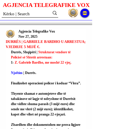
AGJENCIA TELEGRAFIKE V
O
X
Agjencia Telegrafike Vox
Nov 27, 2025
DURRËS | GABRIELE BARDHO U ARRESTUA;
VJEDHJE 5 MIJË €.
Durrës, Shqipëri | 
Strukturat vendore të 
Policisë së Shtetit arrestuan:
1- 
Z. Gabriele Bardho, me moshë 22 vjeç.
Njoftim
 | Durrës.
Finalizohet operacioni policor i koduar “Vlera”.
Thyente xhamat e automjeteve dhe të 
tabakinove në lagje të ndryshme të Durrësit 
dhe vidhte shuma parash (3 mijë euro) dhe 
sende me vlerë (2 mijë euro); identifikohet, 
kapet dhe vihet në pranga 22-vjeçari.
Zbardhen dhe dokumentohen me prova ligjore 