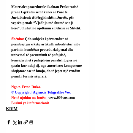
Materialet procedurale i kaluan Prokurorisë 
pranë Gjykatës së Shkallës së Parë të 
Juridiksionit të Përgjithshëm Durrës, për 
veprën penale “Vjedhja më shumë se një 
herë”, thuhet në njoftimin e Policisë së Shtetit.
Shënim: 
Çdo subjekt i përmendur në 
përmbajtjen e këtij artikulli, mbështetur mbi 
parimin kombëtar procedurial penal dhe 
universal të prezumimit të pafajsisë, 
konsiderohet i pafajshëm penalisht, gjer në 
çastin kur ndaj tij, nga autoritetet kompetente 
shqiptare ose të huaja, do të jepet një vendim 
penal, i formës së prerë.
Nga z. Erton Duka.
© Copyright | Agjencia Telegrafike Vox
Ne të njohim me botën | 
www.007vox.com
| 
Burimi yt i informacionit
KRIM