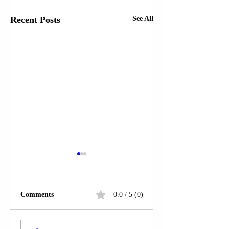
Recent Posts
See All
Comments
0.0 / 5 (0)
FSHATI MANËZ;
FSHATI MANËZ;