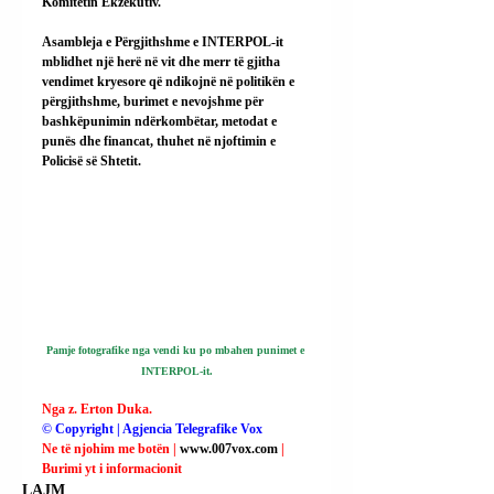
Komitetin Ekzekutiv.
Asambleja e Përgjithshme e INTERPOL-it 
mblidhet një herë në vit dhe merr të gjitha 
vendimet kryesore që ndikojnë në politikën e 
përgjithshme, burimet e nevojshme për 
bashkëpunimin ndërkombëtar, metodat e 
punës dhe financat, thuhet në njoftimin e 
Policisë së Shtetit.
Pamje fotografike nga vendi ku po mbahen punimet e 
INTERPOL-it.
Nga z. Erton Duka.
© Copyright | Agjencia Telegrafike Vox
Ne të njohim me botën | 
www.007vox.com
| 
Burimi yt i informacionit
LAJM