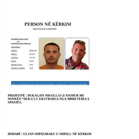
PRISHTINË | DUKAGJIN NIKOLLAJ (I NJOHUR ME
NOFKËN “DUKA”) U EKSTRADUA NGA MBRETËRIA E
SPANJËS.
HIMARË | ULJAN SHPATARAKU U SHPALL NË KËRKIM
POLICOR.