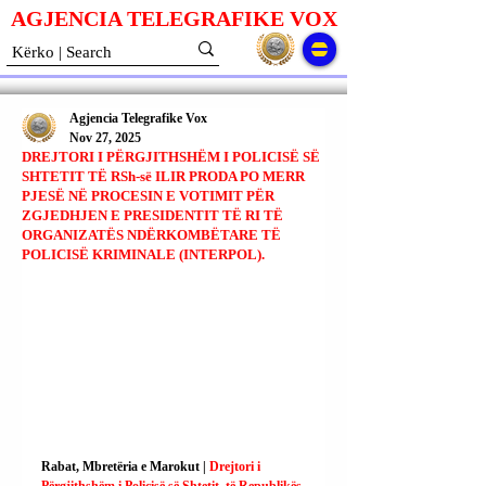
AGJENCIA TELEGRAFIKE V
O
X
Agjencia Telegrafike Vox
Nov 27, 2025
DREJTORI I PËRGJITHSHËM I POLICISË SË
SHTETIT TË RSh-së ILIR PRODA PO MERR
PJESË NË PROCESIN E VOTIMIT PËR
ZGJEDHJEN E PRESIDENTIT TË RI TË
ORGANIZATËS NDËRKOMBËTARE TË
POLICISË KRIMINALE (INTERPOL).
Rabat, Mbretëria e Marokut | 
Drejtori i 
Përgjithshëm i Policisë së Shtetit, të Republikës 