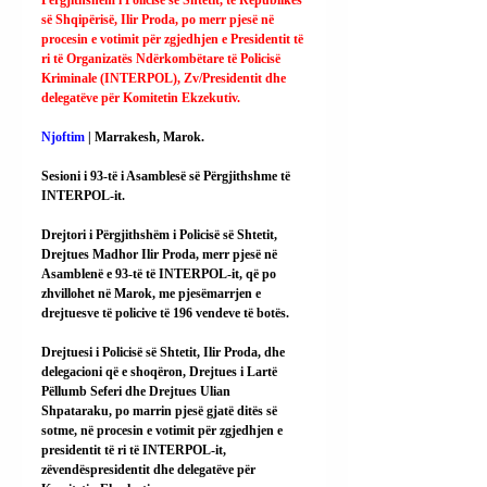
së Shqipërisë, Ilir Proda, po merr pjesë në 
procesin e votimit për zgjedhjen e Presidentit të 
ri të Organizatës Ndërkombëtare të Policisë 
Kriminale (INTERPOL), Zv/Presidentit dhe 
delegatëve për Komitetin Ekzekutiv.
Njoftim
 | Marrakesh, Marok.
Sesioni i 93-të i Asamblesë së Përgjithshme të 
INTERPOL-it.
Drejtori i Përgjithshëm i Policisë së Shtetit, 
Drejtues Madhor Ilir Proda, merr pjesë në 
Asamblenë e 93-të të INTERPOL-it, që po 
zhvillohet në Marok, me pjesëmarrjen e 
drejtuesve të policive të 196 vendeve të botës.
Drejtuesi i Policisë së Shtetit, Ilir Proda, dhe 
delegacioni që e shoqëron, Drejtues i Lartë 
Pëllumb Seferi dhe Drejtues Ulian 
Shpataraku, po marrin pjesë gjatë ditës së 
sotme, në procesin e votimit për zgjedhjen e 
presidentit të ri të INTERPOL-it, 
zëvendëspresidentit dhe delegatëve për 