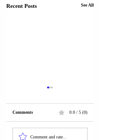
Recent Posts
See All
Comments
0.0 / 5 (0)
PRESIDENTI
PRESIDENTI DANLLD
DANLLD TRAMP
Comment and rate...