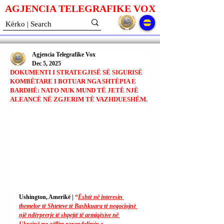
AGJENCIA TELEGRAFIKE V
O
X
Agjencia Telegrafike Vox
Dec 5, 2025
DOKUMENTI I STRATEGJISË SË SIGURISË
KOMBËTARE I BOTUAR NGA SHTËPIA E
BARDHË: NATO NUK MUND TË JETË NJË
ALEANCË NË ZGJERIM TË VAZHDUESHËM.
Ushington, Amerikë | 
“
Është në interesin 
themelor të Shteteve të Bashkuara të negociojnë 
një ndërprerje të shpejtë të armiqësive në 
Ukrainë me qëllim parandalimin e 