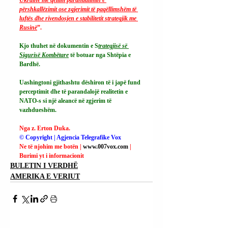
përshkallëzimit ose zgjerimit të paqëllimshëm të 
luftës dhe rivendosjen e stabilitetit strategjik me 
Rusinë
”.
Kjo thuhet në dokumentin e S
trategjisë së 
Sigurisë Kombëtare
 të botuar nga Shtëpia e 
Bardhë.
Uashingtoni gjithashtu dëshiron të i japë fund 
perceptimit dhe të parandalojë realitetin e 
NATO-s si një aleancë në zgjerim të 
vazhdueshëm.
Nga z. Erton Duka.
© Copyright | Agjencia Telegrafike Vox
Ne të njohim me botën | 
www.007vox.com
| 
Burimi yt i informacionit
BULETIN I VERDHË
AMERIKA E VERIUT