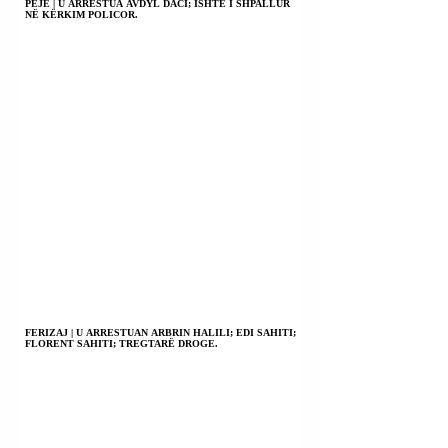
PEJË | U ARRESTUA AVDYL DACI; ISHTE I SHPALLUR
NË KËRKIM POLICOR.
FERIZAJ | U ARRESTUAN ARBRIN HALILI; EDI SAHITI;
FLORENT SAHITI; TREGTARË DROGE.