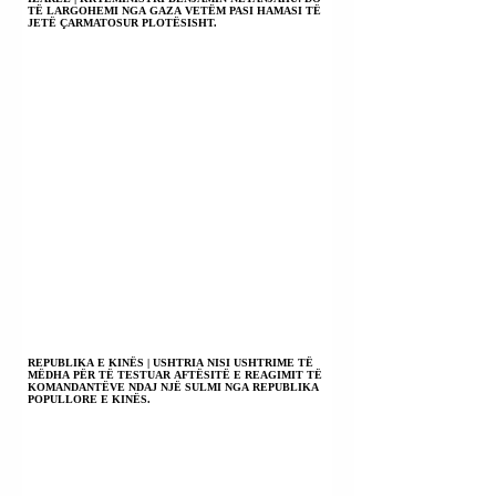
TË LARGOHEMI NGA GAZA VETËM PASI HAMASI TË
JETË ÇARMATOSUR PLOTËSISHT.
REPUBLIKA E KINËS | USHTRIA NISI USHTRIME TË
MËDHA PËR TË TESTUAR AFTËSITË E REAGIMIT TË
KOMANDANTËVE NDAJ NJË SULMI NGA REPUBLIKA
POPULLORE E KINËS.