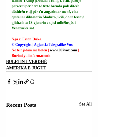
Danlld Tramp (Donald Trump), i cili, pardje 
përsëriti për herë të tretë brenda pak ditësh 
dëshirën e tij për t'u angazhuar me të, e ka 
qetësuar diktatorin Maduro, i cili, do të festojë 
gjithashtu 13-vjetorin e tij si udhëheqës i 
Venezuelës sot.
Nga z. Erton Duka.
© Copyright | Agjencia Telegrafike Vox
Ne të njohim me botën | 
www.007vox.com
| 
Burimi yt i informacionit
BULETIN I VERDHË
AMERIKA E JUGUT
Recent Posts
See All