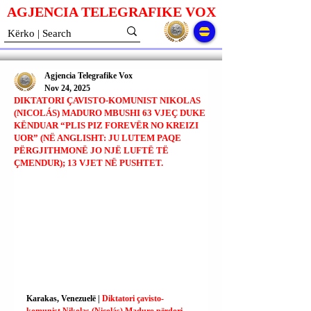
AGJENCIA TELEGRAFIKE V
O
X
Agjencia Telegrafike Vox
Nov 24, 2025
DIKTATORI ÇAVISTO-KOMUNIST NIKOLAS
(NICOLÁS) MADURO MBUSHI 63 VJEÇ DUKE
KËNDUAR “PLIS PIZ FOREVËR NO KREIZI
UOR” (NË ANGLISHT: JU LUTEM PAQE
PËRGJITHMONË JO NJË LUFTË TË
ÇMENDUR); 13 VJET NË PUSHTET.
Karakas, Venezuelë | 
Diktatori çavisto-
komunist Nikolas (Nicolás) Maduro përdori 