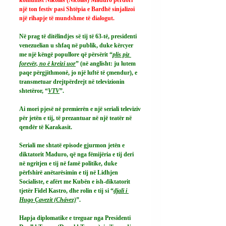
një ton festiv pasi Shtëpia e Bardhë sinjalizoi 
një rihapje të mundshme të dialogut.
Në prag të ditëlindjes së tij të 63-të, presidenti 
venezuelian u shfaq në publik, duke kërcyer 
me një këngë popullore që përsërit “
plis piz 
forevër, no ë kreizi uor
” (në anglisht: ju lutem 
paqe përgjithmonë, jo një luftë të çmendur), e 
transmetuar drejtpërdrejt në televizionin 
shtetëror, “
VTV
”.
Ai mori pjesë në premierën e një seriali televiziv 
për jetën e tij, të prezantuar në një teatër në 
qendër të Karakasit.
Seriali me shtatë episode gjurmon jetën e 
diktatorit Maduro, që nga fëmijëria e tij deri 
në ngritjen e tij në famë politike, duke 
përfshirë anëtarësimin e tij në Lidhjen 
Socialiste, e afërt me Kubën e ish-diktatorit 
tjetër Fidel Kastro, dhe rolin e tij si “
djali i 
Hugo Çavezit (Chávez)
”.
Hapja diplomatike e treguar nga Presidenti 