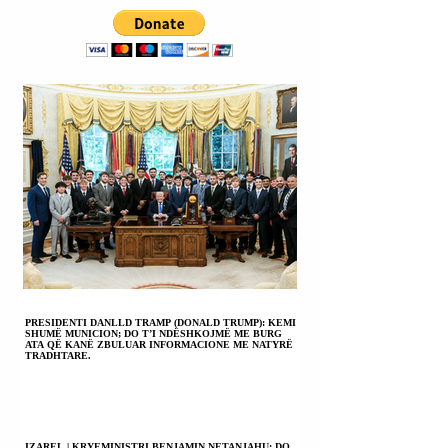
RAKETAT I KEMI
AMERIKËS; NUK
GATI PËR LUFTË.
PËRJASHTOHET
DËRGIMI I
TRUPAVE
USHTARAKE NË
VENEZUELË.
PRESIDENTI DANLLD TRAMP (DONALD TRUMP): KEMI
SHUMË MUNICION; DO T’I NDËSHKOJMË ME BURG
ATA QË KANË ZBULUAR INFORMACIONE ME NATYRË
TRADHTARE.
IZAREL | KRYEMINISTRI BENJAMIN NETANJAHU: DO