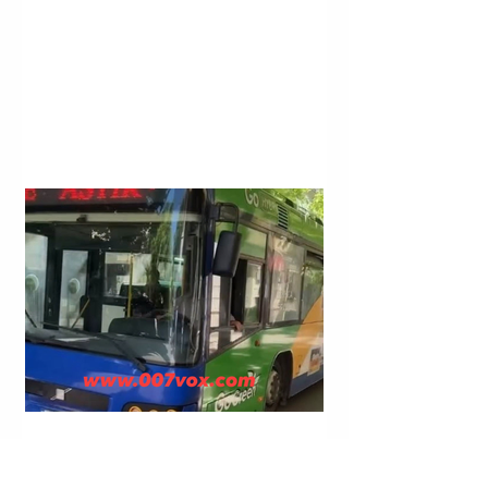
TIRANË | NË LINJAT E TRANSPORTIT PUBLIK
“QENDËR E TIRANËS - KASHAR” DHE “ASTIR” HYN I
GJALLË E DEL I VDEKUR.