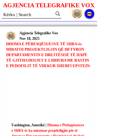
AGJENCIA TELEGRAFIKE V
O
X
Agjencia Telegrafike Vox
Nov 18, 2025
DHOMA E PËRFAQËSUESVE TË SHBA-ës
MIRATOI PROJEKTLIGJIN QË DETYRON
DEPARTAMENTIN E DREJTËSISË TË HAPË
TË GJITHA DOSJET E LIDHURA ME RASTIN
E PEDOFILIT TË VDEKUR XHERFI EPSTEIN.
Uashington, Amerikë | 
Dhoma e Përfaqësuesve 
e ShBA-ës ka miratuar projektligjin për të 
detyruar Departamentin e Drejtësisë të zbulojë 