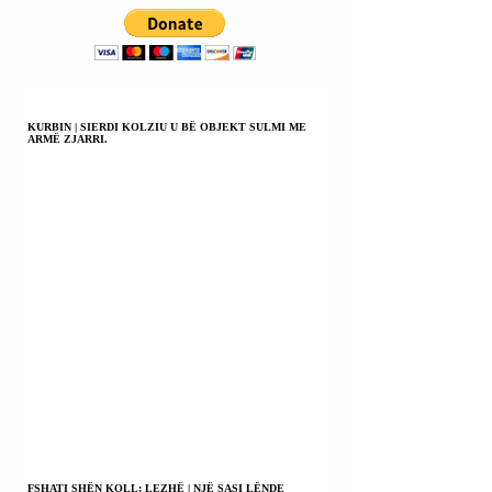
BOTIMIN E
MORGAN CHASE
DOKUMENTEVE
ETJ, …
TË XHEFRI
EPSTEINIT SEPSE
NUK KA ASGJË
PËR TË FSHEHUR.
KURBIN | SIERDI KOLZIU U BË OBJEKT SULMI ME
ARMË ZJARRI.
FSHATI SHËN KOLL; LEZHË | NJË SASI LËNDE