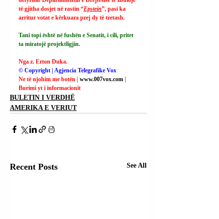
të gjitha dosjet në rastin “
Epstein
”, pasi ka 
arritur votat e kërkuara prej dy të tretash.
Tani topi është në fushën e Senatit, i cili, pritet 
ta miratojë projektligjin.
Nga z. Erton Duka.
© Copyright | Agjencia Telegrafike Vox
Ne të njohim me botën | 
www.007vox.com
| 
Burimi yt i informacionit
BULETIN I VERDHË
AMERIKA E VERIUT
Recent Posts
See All