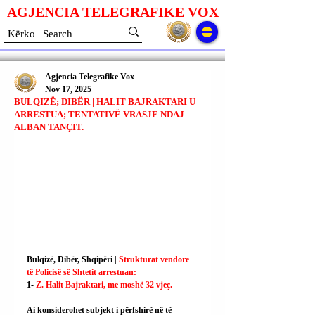
AGJENCIA TELEGRAFIKE V
O
X
Agjencia Telegrafike Vox
Nov 17, 2025
BULQIZË; DIBËR | HALIT BAJRAKTARI U
ARRESTUA; TENTATIVË VRASJE NDAJ
ALBAN TANÇIT.
Bulqizë, Dibër, Shqipëri | 
Strukturat vendore 
të Policisë së Shtetit arrestuan:
1- 
Z. Halit Bajraktari, me moshë 32 vjeç.
Ai konsiderohet subjekt i përfshirë në të 