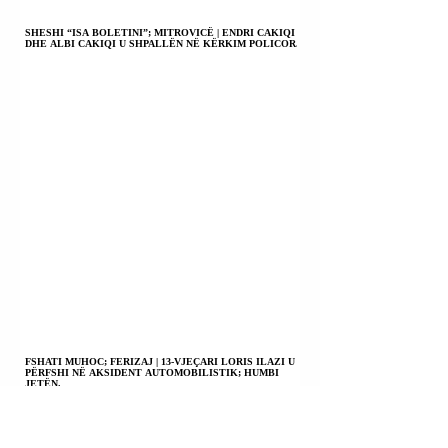
SHESHI “ISA BOLETINI”; MITROVICË | ENDRI CAKIQI
DHE ALBI CAKIQI U SHPALLËN NË KËRKIM POLICOR.
FSHATI MUHOC; FERIZAJ | 13-VJEÇARI LORIS ILAZI U
PËRFSHI NË AKSIDENT AUTOMOBILISTIK; HUMBI
JETËN.