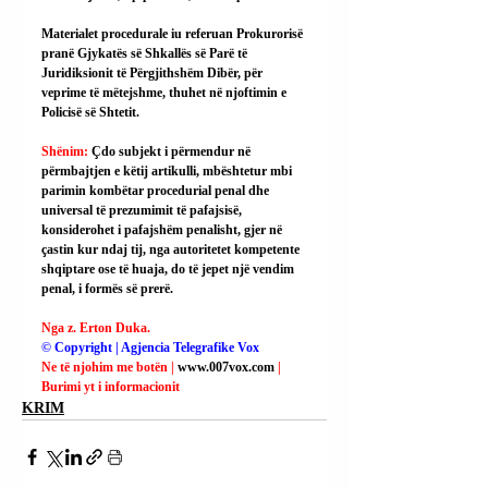
Materialet procedurale iu referuan Prokurorisë 
pranë Gjykatës së Shkallës së Parë të 
Juridiksionit të Përgjithshëm Dibër, për 
veprime të mëtejshme, thuhet në njoftimin e 
Policisë së Shtetit.
Shënim: 
Çdo subjekt i përmendur në 
përmbajtjen e këtij artikulli, mbështetur mbi 
parimin kombëtar procedurial penal dhe 
universal të prezumimit të pafajsisë, 
konsiderohet i pafajshëm penalisht, gjer në 
çastin kur ndaj tij, nga autoritetet kompetente 
shqiptare ose të huaja, do të jepet një vendim 
penal, i formës së prerë.
Nga z. Erton Duka.
© Copyright | Agjencia Telegrafike Vox
Ne të njohim me botën | 
www.007vox.com
| 
Burimi yt i informacionit
KRIM