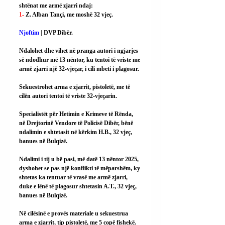
shtënat me armë zjarri ndaj:
1- 
Z. Alban Tançi, me moshë 32 vjeç.
Njoftim
 | DVP Dibër.
Ndalohet dhe vihet në pranga autori i ngjarjes 
së ndodhur më 13 nëntor, ku tentoi të vriste me 
armë zjarri një 32-vjeçar, i cili mbeti i plagosur.
Sekuestrohet arma e zjarrit, pistoletë, me të 
cilën autori tentoi të vriste 32-vjeçarin.
Specialistët për Hetimin e Krimeve të Rënda, 
në Drejtorinë Vendore të Policisë Dibër, bënë 
ndalimin e shtetasit në kërkim H.B., 32 vjeç, 
banues në Bulqizë.
Ndalimi i tij u bë pasi, më datë 13 nëntor 2025, 
dyshohet se pas një konflikti të mëparshëm, ky 
shtetas ka tentuar të vrasë me armë zjarri, 
duke e lënë të plagosur shtetasin A.T., 32 vjeç, 
banues në Bulqizë.
Në cilësinë e provës materiale u sekuestrua 
arma e zjarrit, tip pistoletë, me 5 copë fishekë.