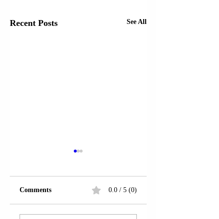
Recent Posts
See All
Comments
0.0 / 5 (0)
BULQIZË | GASPËR
BULQIZË | KUJT