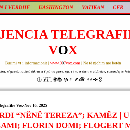
N I VERDHË
UASHINGTON
VATIKAN
CFR
JENCIA TELEGRAFI
V
O
X
Burimi yt i informacionit |
www.0
0
7vox.com
| Ne të njohim me botën
ni, n’gazeta, duhet shkruesi t’jet ma parë, njeri i ndershëm e atdhetar, e mandej të këtë d
🕕 🇦🇱🌍📚 📖📄 ✍🕵️📡⚡️📢 🎖
legrafike Vox
Nov 16, 2025
RDI “NËNË TEREZA”; KAMËZ | 
LAMI; FLORIN DOMI; FLOGERT 