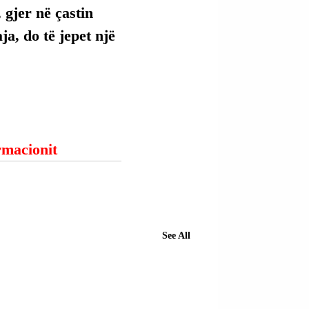
 gjer në çastin 
ja, do të jepet një 
ormacionit
See All