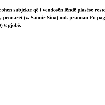
ohen subjekte që i vendosën lëndë plasëse resto
, pronarët (z. 
Saimir Sina) 
nuk pranuan t’u pag
) € gjobë.