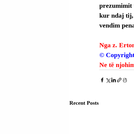
prezumimit t
kur ndaj tij
vendim penal
Nga z. Erto
© Copyright
Ne të njohim
Recent Posts