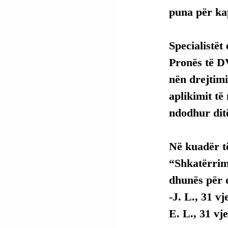
puna për kap
Specialistët
Pronës të D
nën drejtimi
aplikimit t
ndodhur dit
Në kuadër t
“Shkatërrim
dhunës për d
-J. L., 31 vj
E. L., 31 vj