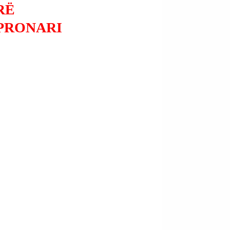
RË
 PRONARI