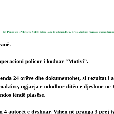
Ish-Punonjësi i Policisë së Shtetit Jeton Lami (djathtas) dhe z. Ervis Martinaj (majtas), i konsiderua
ranë.
operacioni policor i koduar “Motivi”.
nda 24 orëve dhe dokumentohet, si rezultat i ap
oaktive, ngjarja e ndodhur ditën e djeshme në 
endos lëndë plasëse.
n 4 autorët e dyshuar. Vihen në pranga 3 prej ty