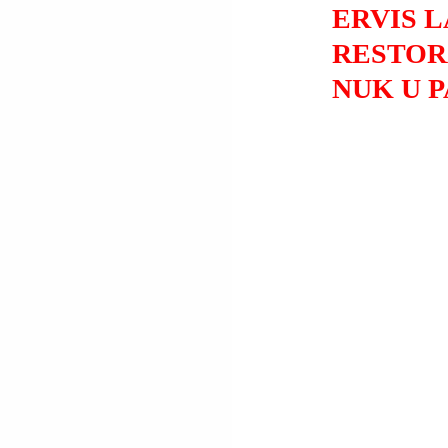
ERVIS 
RESTOR
NUK U P