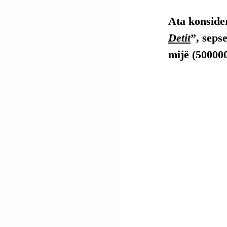
Ata konsider
Detit
”, sepse
mijë (500000