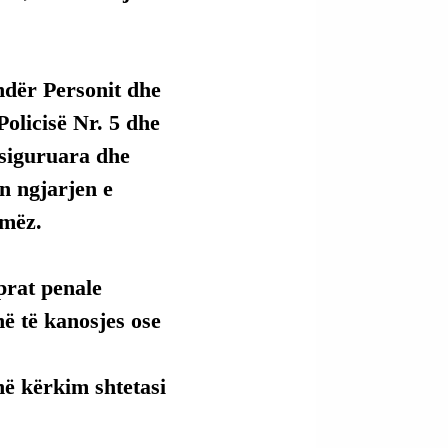
ndër Personit dhe 
licisë Nr. 5 dhe 
 siguruara dhe 
n ngjarjen e 
amëz.
prat penale 
ë të kanosjes ose 
 në kërkim shtetasi 