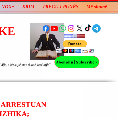
VOX+
KRIM
TREGU I PUNËS
Më shumë
KE
Abonohu | Subscribe
ije, e kërkujtë mos ti ketë kenë afije
”.
U ARRESTUAN
MZHIKA;