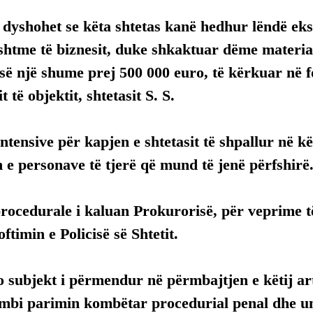
dyshohet se këta shtetas kanë hedhur lëndë eks
shtme të biznesit, duke shkaktuar dëme material
së një shume prej 500 000 euro, të kërkuar në f
 të objektit, shtetasit S. S.
ntensive për kapjen e shtetasit të shpallur në kë
n e personave të tjerë që mund të jenë përfshirë
procedurale i kaluan Prokurorisë, për veprime t
ftimin e Policisë së Shtetit.
 subjekt i përmendur në përmbajtjen e këtij arti
mbi parimin kombëtar procedurial penal dhe uni