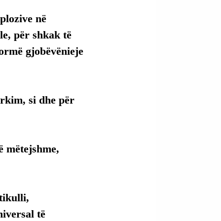
plozive në 
e, për shkak të 
ormë gjobëvënieje 
rkim, si dhe për 
.
ë mëtejshme, 
kulli, 
versal të 