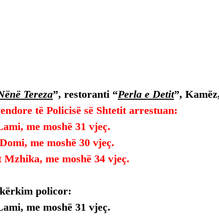
Nënë Tereza
”, restoranti “
Perla e Detit
”, Kamëz,
endore të Policisë së Shtetit arrestuan:
Lami, me moshë 31 vjeç.
 Domi, me moshë 30 vjeç.
t Mzhika, me moshë 34 vjeç.
 kërkim policor:
Lami, me moshë 31 vjeç.