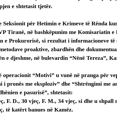
jen e shtetasit tjetër.
 e Seksionit për Hetimin e Krimeve të Rënda ku
VP Tiranë, në bashkëpunim me Komisariatin e Po
n e Prokurorisë, si rezultat i informacioneve të
ë metodave proaktive, zbardhën dhe dokumentua
ën e djeshme, në bulevardin “Nënë Tereza”, K
ë operacionit “Motivi” u vunë në pranga për ve
i i pronës me eksploziv” dhe “Shtrëngimi me an
hënien e pasurisë”, shtetasit:
eç, F. D., 30 vjeç, F. M., 34 vjeç, si dhe u shpall
eç, të katërt banues në Kamëz.