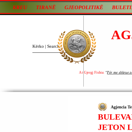
KREU
TIRANË
GJEOPOLITIKË
BULETI
AG
At Gjergj Fishta:
“
Për me shkrue zot
Agjencia Te
BULEVA
JETON 