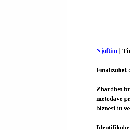
Njoftim
 | Ti
Finalizohet 
Zbardhet bre
metodave pr
biznesi iu v
Identifikohe