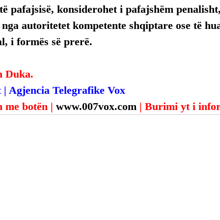
ë pafajsisë, konsiderohet i pafajshëm penalisht,
, nga autoritetet kompetente shqiptare ose të hua
, i formës së prerë.
n Duka.
 | Agjencia Telegrafike Vox
 me botën | 
www.007vox.com
| Burimi yt i inf