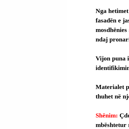
Nga hetimet 
fasadën e ja
mosdhënies 
ndaj pronarit
Vijon puna i
identifikimi
Materialet 
thuhet në njo
Shënim: 
Çdo
mbështetur 