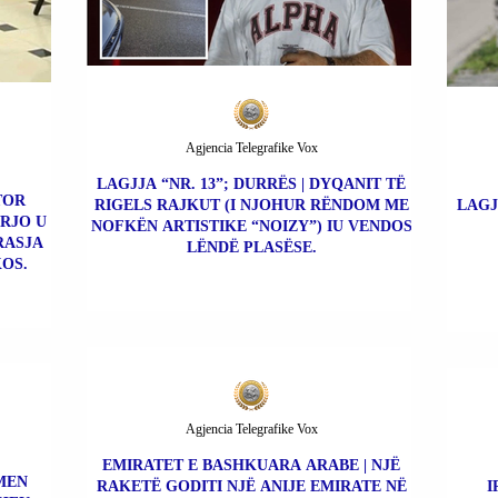
Agjencia Telegrafike Vox
LAGJJA “NR. 13”; DURRËS | DYQANIT TË
TOR
RIGELS RAJKUT (I NJOHUR RËNDOM ME
LAGJ
ERJO U
NOFKËN ARTISTIKE “NOIZY”) IU VENDOS
RASJA
LËNDË PLASËSE.
OS.
Agjencia Telegrafike Vox
EMIRATET E BASHKUARA ARABE | NJË
MEN
RAKETË GODITI NJË ANIJE EMIRATE NË
I