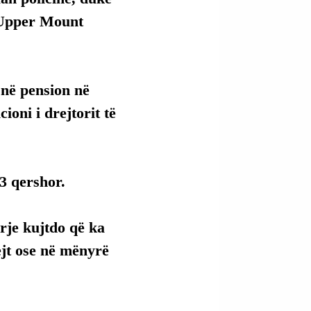
 Upper Mount 
në pension në 
ioni i drejtorit të 
23 qershor.
rje kujtdo që ka 
ejt ose në mënyrë 