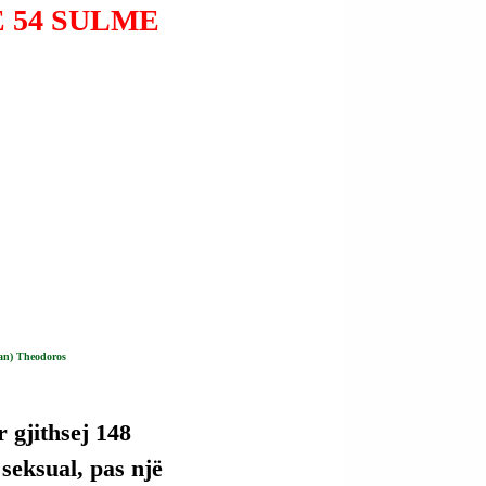
 54 SULME
tan) Theodoros
 gjithsej 148 
seksual, pas një 