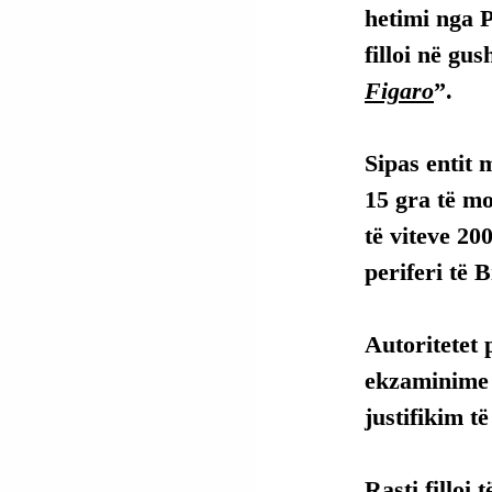
hetimi nga P
filloi në gus
Figaro
”.
Sipas entit 
15 gra të mo
të viteve 20
periferi të 
Autoritetet p
ekzaminime t
justifikim t
Rasti filloi