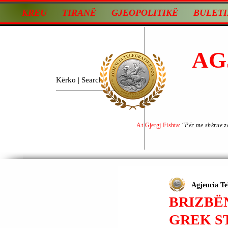
KREU
TIRANË
GJEOPOLITIKË
BULETI
AG
At Gjergj Fishta:
“
Për me shkrue zot
Agjencia Te
BRIZBËN
GREK S