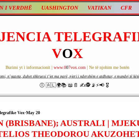
N I VERDHË
UASHINGTON
VATIKAN
CFR
JENCIA TELEGRAFI
V
O
X
Burimi yt i informacionit |
www.0
0
7vox.com
| Ne të njohim me botën
ni, n’gazeta, duhet shkruesi t’jet ma parë, njeri i ndershëm e atdhetar, e mandej të këtë d
🕕 🇦🇱🌍📚 📖📄 ✍🕵️📡⚡️📢 🎖
legrafike Vox
May 20
 (BRISBANE); AUSTRALI | MJEK
TELIOS THEODOROU AKUZOHET 