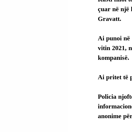
çuar në një
Gravatt.
Ai
 punoi në
vitin 2021, 
kompanisë.
Ai
 pritet të
Policia njof
informacione
anonime për