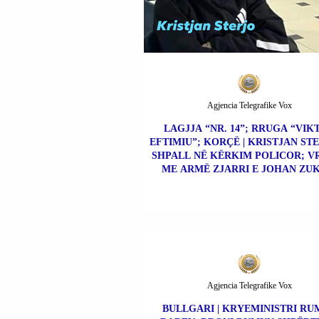
Agjencia Telegrafike Vox
LAGJJA “NR. 14”; RRUGA “VIK
EFTIMIU”; KORÇË | KRISTJAN ST
SHPALL NË KËRKIM POLICOR; V
ME ARMË ZJARRI E JOHAN ZUK
Agjencia Telegrafike Vox
BULLGARI | KRYEMINISTRI RU