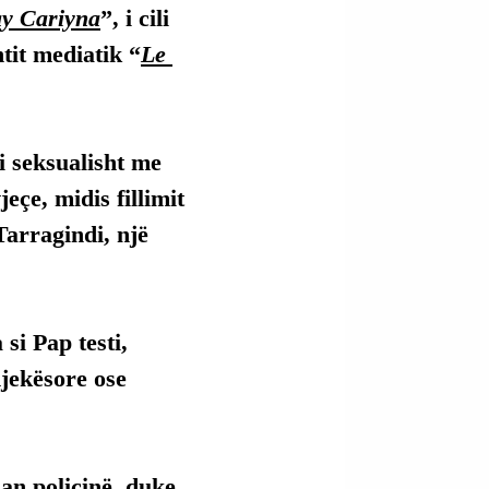
y Cariyna
”, i cili 
ntit mediatik “
Le 
 seksualisht me 
eçe, midis fillimit 
arragindi, një 
si Pap testi, 
jekësore ose 
uan policinë, duke 