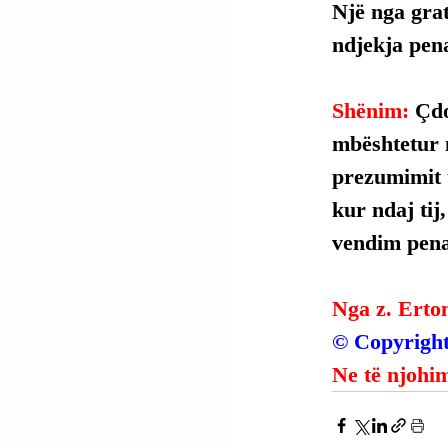
Një nga grat
ndjekja pena
Shënim: 
Çdo
mbështetur 
prezumimit t
kur ndaj tij
vendim penal
Nga z. Erto
© Copyright
Ne të njohim