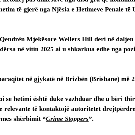
 hetim të gjerë nga Njësia e Hetimeve Penale të
 Qendrën Mjekësore Wellers Hill deri në daljen 
ndërsa në vitin 2025 ai u shkarkua edhe nga pozic
 paraqitet në gjykatë në Brizbën (Brisbane) më 
toi se hetimi është duke vazhduar dhe u bëri thir
 relevante të kontaktojë autoritetet drejtpërdr
mes shërbimit “
Crime Stoppers
”.