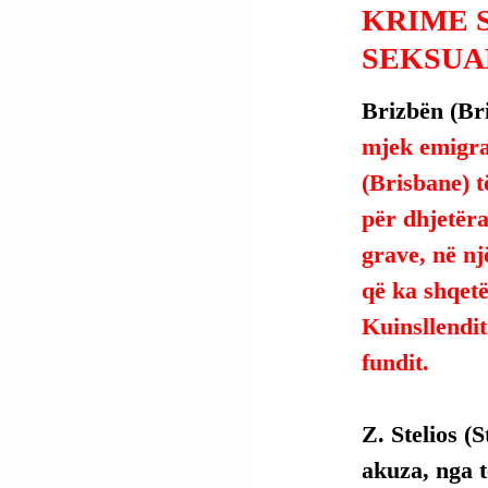
KRIME 
SEKSUA
Brizbën (Bri
mjek emigra
(Brisbane) t
për dhjetër
grave, në nj
që ka shqetë
Kuinsllendit
fundit.
Z. Stelios (
akuza, nga t