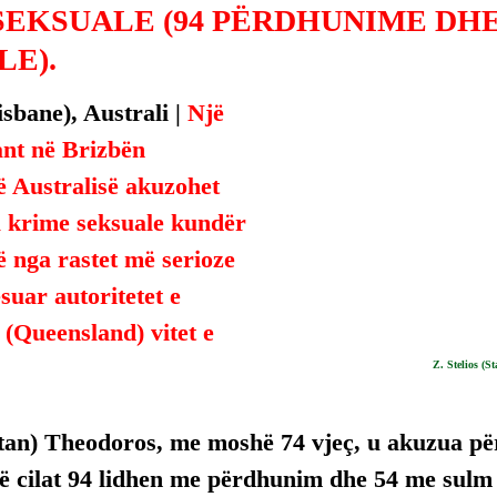
SEKSUALE (94 PËRDHUNIME DHE
LE).
sbane), Australi | 
Një 
nt në Brizbën 
ë Australisë akuzohet 
a krime seksuale kundër 
ë nga rastet më serioze 
suar autoritetet e 
 (Queensland) vitet e 
Z. Stelios (S
Stan) Theodoros, me moshë 74 vjeç, u akuzua për
ë cilat 94 lidhen me përdhunim dhe 54 me sulm 