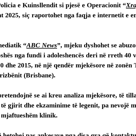
olicia e Kuinsllendit si pjesë e Operacionit “
Xra
ht 2025, siç raportohet nga faqja e internetit e e
mediatik “
ABC News
”, mjeku dyshohet se abuzoi
shës nga fundi i adoleshencës deri në rreth 40 vj
00 dhe 2015, në një qendër mjekësore në zonën T
Brizbënit (Brisbane).
retendojnë se ai kreu analiza mjekësore, të tilla 
ë gjirit dhe ekzaminime të legenit, pa nevojë m
ë mjaftueshëm klinik.
 të hetohej pas ankesave nga disa gra që kontakt