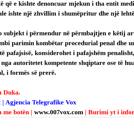
ë që e kishte denoncuar mjekun i tha entit medi
le ishte një zhvillim i shumëpritur dhe një leht
 subjekt i përmendur në përmbajtjen e këtij arti
mbi parimin kombëtar procedurial penal dhe uni
ë pafajsisë, konsiderohet i pafajshëm penalisht,
, nga autoritetet kompetente shqiptare ose të hua
, i formës së prerë.
n Duka.
 | Agjencia Telegrafike Vox
 me botën | 
www.007vox.com
| Burimi yt i inf