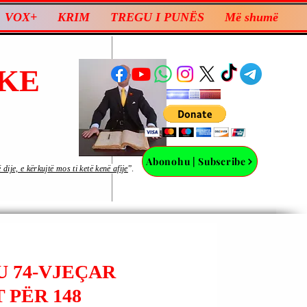
VOX+
KRIM
TREGU I PUNËS
Më shumë
KE
Abonohu | Subscribe
ije, e kërkujtë mos ti ketë kenë afije
”.
U 74-VJEÇAR
PËR 148