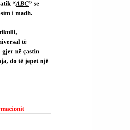
atik “
ABC
” se 
ësim i madh.
kulli, 
versal të 
 gjer në çastin 
ja, do të jepet një 
ormacionit