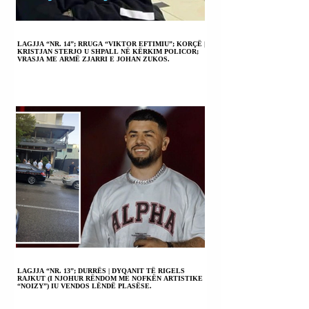
LAGJJA “NR. 14”; RRUGA “VIKTOR EFTIMIU”; KORÇË |
KRISTJAN STERJO U SHPALL NË KËRKIM POLICOR;
VRASJA ME ARMË ZJARRI E JOHAN ZUKOS.
LAGJJA “NR. 13”; DURRËS | DYQANIT TË RIGELS
RAJKUT (I NJOHUR RËNDOM ME NOFKËN ARTISTIKE
“NOIZY”) IU VENDOS LËNDË PLASËSE.