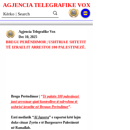
AGJENCIA TELEGRAFIKE V
O
X
Agjencia Telegrafike Vox
Dec 10, 2025
BREGU PERËNDIMOR | USHTRIA E SHTETIT
TË IZRAELIT ARRESTOI 100 PALESTINEZË.
Bregu Perëndimor | 
“
Të paktën 100 palestinezë 
janë arrestuar gjatë kontrolleve të ndryshme të 
ushtrisë izraelite në Bregun Perëndimor
”.
Enti mediatik “
Al Jazeera
” e raportoi këtë lajm 
duke cituar Zyrën e të Burgosurve Palestinezë 
në Ramallah.