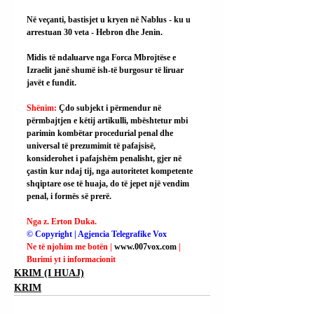
Në veçanti, bastisjet u kryen në Nablus - ku u 
arrestuan 30 veta - Hebron dhe Jenin.
Midis të ndaluarve nga Forca Mbrojtëse e 
Izraelit janë shumë ish-të burgosur të liruar 
javët e fundit.
Shënim: 
Çdo subjekt i përmendur në 
përmbajtjen e këtij artikulli, mbështetur mbi 
parimin kombëtar procedurial penal dhe 
universal të prezumimit të pafajsisë, 
konsiderohet i pafajshëm penalisht, gjer në 
çastin kur ndaj tij, nga autoritetet kompetente 
shqiptare ose të huaja, do të jepet një vendim 
penal, i formës së prerë.
Nga z. Erton Duka.
© Copyright | Agjencia Telegrafike Vox
Ne të njohim me botën | 
www.007vox.com
| 
Burimi yt i informacionit
KRIM (I HUAJ)
KRIM