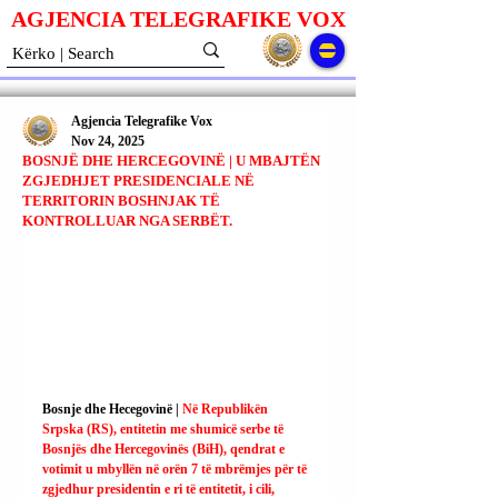
AGJENCIA TELEGRAFIKE V
O
X
Agjencia Telegrafike Vox
Nov 24, 2025
BOSNJË DHE HERCEGOVINË | U MBAJTËN
ZGJEDHJET PRESIDENCIALE NË
TERRITORIN BOSHNJAK TË
KONTROLLUAR NGA SERBËT.
Bosnje dhe Hecegovinë | 
Në Republikën 
Srpska (RS), entitetin me shumicë serbe të 
Bosnjës dhe Hercegovinës (BiH), qendrat e 
votimit u mbyllën në orën 7 të mbrëmjes për të 
zgjedhur presidentin e ri të entitetit, i cili, 