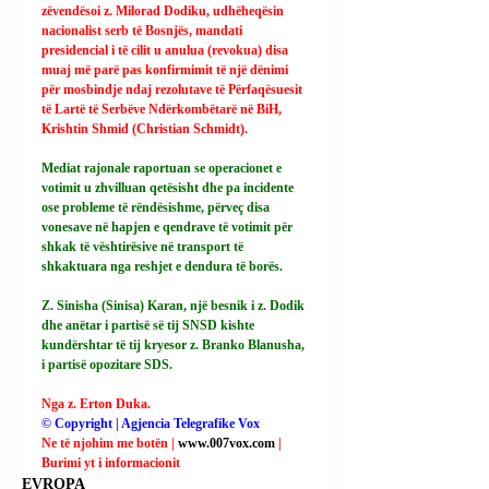
zëvendësoi z. Milorad Dodiku, udhëheqësin 
nacionalist serb të Bosnjës, mandati 
presidencial i të cilit u anulua (revokua) disa 
muaj më parë pas konfirmimit të një dënimi 
për mosbindje ndaj rezolutave të Përfaqësuesit 
të Lartë të Serbëve Ndërkombëtarë në BiH, 
Krishtin Shmid (Christian Schmidt).
Mediat rajonale raportuan se operacionet e 
votimit u zhvilluan qetësisht dhe pa incidente 
ose probleme të rëndësishme, përveç disa 
vonesave në hapjen e qendrave të votimit për 
shkak të vështirësive në transport të 
shkaktuara nga reshjet e dendura të borës.
Z. Sinisha (Sinisa) Karan, një besnik i z. Dodik 
dhe anëtar i partisë së tij SNSD kishte 
kundërshtar të tij kryesor z. Branko Blanusha, 
i partisë opozitare SDS.
Nga z. Erton Duka.
© Copyright | Agjencia Telegrafike Vox
Ne të njohim me botën | 
www.007vox.com
| 
Burimi yt i informacionit
EVROPA