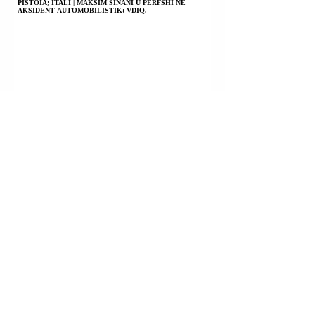
PISTOIA; ITALI | MAKSIM SINANI U PËRFSHI NË
AKSIDENT AUTOMOBILISTIK; VDIQ.
LIBAN | SULMET AJRORE IZRAELITE VRANË NJË
PERSON; DY USHTARË IZRAELITË U VRANË DHE DISA
TË TJERË U PLAGOSËN NË NJË SHPËRTHIM BRENDA
NJË NDËRTESE TË MBUSHUR ME BOMBA.