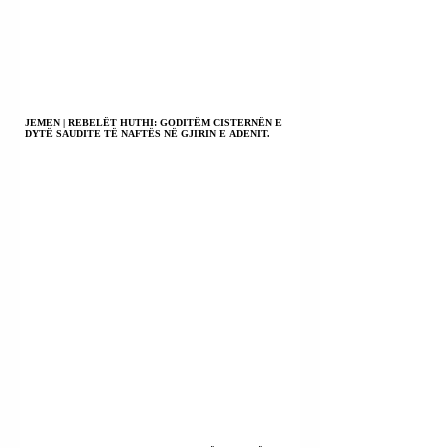
JEMEN | REBELËT HUTHI: GODITËM CISTERNËN E
DYTË SAUDITE TË NAFTËS NË GJIRIN E ADENIT.