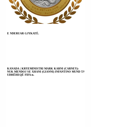
E NDERUAR GJYKATË.
KANADA | KRYEMINISTRI MARK KARNI (CARNEY):
NUK MENDOJ SE XHANI (GIANNI) INFANTINO MUND TA
UDHËHEQË FIFA-n.