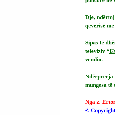
policore në
Dje, ndërmje
qeverisë me
Sipas të dhë
televiziv “
Un
vendin.
Ndërprerja 
mungesa të u
Nga z. Erto
© Copyright