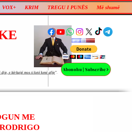
VOX+
KRIM
TREGU I PUNËS
Më shumë
KE
Abonohu | Subscribe
ije, e kërkujtë mos ti ketë kenë afije
”.
LOGUN ME
 RODRIGO