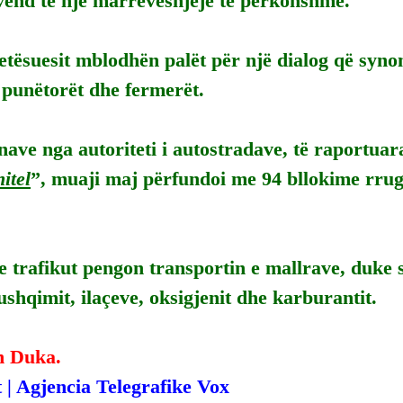
 vend të një marrëveshjeje të përkohshme.
tësuesit mblodhën palët për një dialog që synon
 punëtorët dhe fermerët.
nave nga autoriteti i autostradave, të raportuar
itel
”, muaji maj përfundoi me 94 bllokime rrugë
e trafikut pengon transportin e mallrave, duke 
shqimit, ilaçeve, oksigjenit dhe karburantit.
n Duka.
 | Agjencia Telegrafike Vox