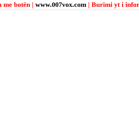
 me botën | 
www.007vox.com
| Burimi yt i inf