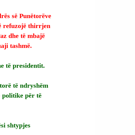
rës së Punëtorëve 
 refuzojë thirrjen 
Paz dhe të mbajë 
uaji tashmë.
 të presidentit.
ktorë të ndryshëm 
politike për të 
si shtypjes 