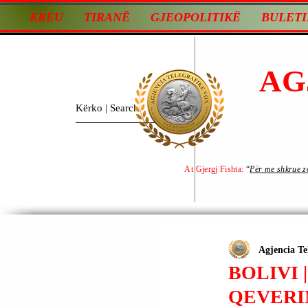
KREU
TIRANË
GJEOPOLITIKË
BULETI
AG
At Gjergj Fishta:
“
Për me shkrue zot
Agjencia Te
BOLIVI
QEVERI