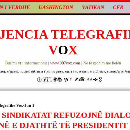
N I VERDHË
UASHINGTON
VATIKAN
CFR
JENCIA TELEGRAFI
V
O
X
Burimi yt i informacionit |
www.0
0
7vox.com
| Ne të njohim me botën
ni, n’gazeta, duhet shkruesi t’jet ma parë, njeri i ndershëm e atdhetar, e mandej të këtë d
🕕 🇦🇱🌍📚 📖📄 ✍🕵️📡⚡️📢 🎖
legrafike Vox
Jun 1
 | SINDIKATAT REFUZOJNË DIA
NË E DJATHTË TË PRESIDENTIT