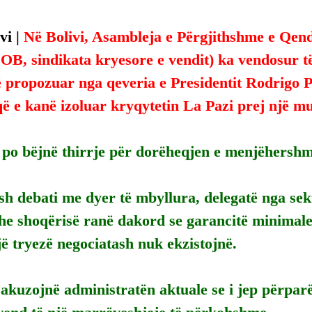
i | 
Në Bolivi, Asambleja e Përgjithshme e Qend
OB, sindikata kryesore e vendit) ka vendosur të
ë propozuar nga qeveria e Presidentit Rodrigo 
ë e kanë izoluar kryqytetin La Pazi prej një m
po bëjnë thirrje për dorëheqjen e menjëhershme
sh debati me dyer të mbyllura, delegatë nga se
dhe shoqërisë ranë dakord se garancitë minimale 
ë tryezë negociatash nuk ekzistojnë.
 akuzojnë administratën aktuale se i jep përparë