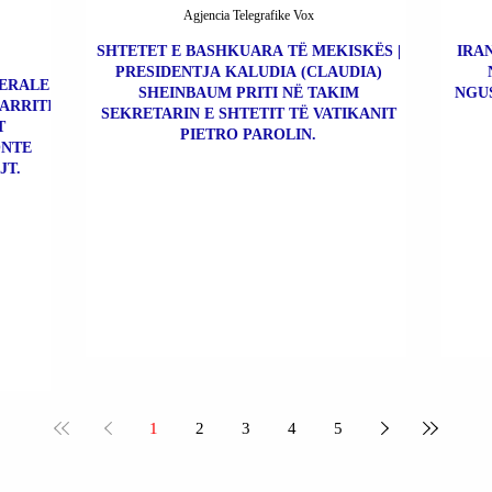
Agjencia Telegrafike Vox
SHTETET E BASHKUARA TË MEKISKËS |
IRAN
PRESIDENTJA KALUDIA (CLAUDIA)
BERALE
SHEINBAUM PRITI NË TAKIM
NGU
 ARRITI
SEKRETARIN E SHTETIT TË VATIKANIT
T
PIETRO PAROLIN.
ONTE
JT.
1
2
3
4
5