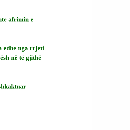
te afrimin e 
a edhe nga rrjeti 
sh në të gjithë 
shkaktuar 