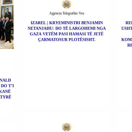
Agjencia Telegrafike Vox
IZAREL | KRYEMINISTRI BENJAMIN
RE
NETANJAHU: DO TË LARGOHEMI NGA
USHT
GAZA VETËM PASI HAMASI TË JETË
ÇARMATOSUR PLOTËSISHT.
KOMA
R
ONALD
DO T’I
 KANË
ATYRË