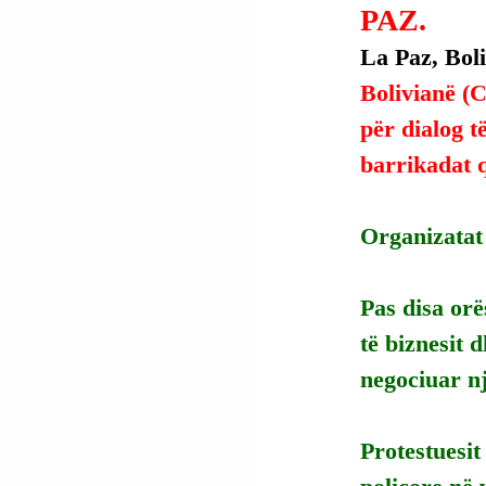
PAZ.
La Paz, Boliv
Bolivianë (C
për dialog t
barrikadat q
Organizatat 
Pas disa orë
të biznesit 
negociuar nj
Protestuesit