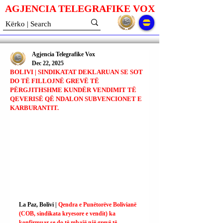
AGJENCIA TELEGRAFIKE V
O
X
Agjencia Telegrafike Vox
Dec 22, 2025
BOLIVI | SINDIKATAT DEKLARUAN SE SOT
DO TË FILLOJNË GREVË TË
PËRGJITHSHME KUNDËR VENDIMIT TË
QEVERISË QË NDALON SUBVENCIONET E
KARBURANTIT.
La Paz, Bolivi | 
Qendra e Punëtorëve Bolivianë 
(COB, sindikata kryesore e vendit) ka 
konfirmuar se do të mbajë një grevë të 