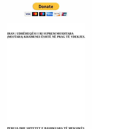
KOMUNITETIT
HIERARKINË E
INDIGJEN).
DROGËRAVE.
IRAN | UDHËHEQËSI I RI SUPREM MOXHTABA
(MOJTABA) KHAMENEI ËSHTË NË PRAG TË VDEKJES.
PERUJA DHE SHTETET E BASHKUARA TË MEKSIKËS