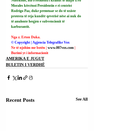
Ndërkohë, ish-Presidenti i krahut të majtë Evo 
Morales kërcënoi Presidentin e ri centrist 
Rodrigo Paz, duke premtuar se do të nxiste 
protesta të reja kundër qeverisë nëse ai nuk do 
të anulonte heqjen e subvencionit të 
karburantit.
Nga z. Erton Duka.
© Copyright | Agjencia Telegrafike Vox
Ne të njohim me botën | 
www.007vox.com
| 
Burimi yt i informacionit
AMERIKA E JUGUT
BULETIN I VERDHË
Recent Posts
See All