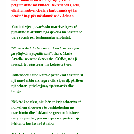
përgjithshme sot kundër Dekretit 5503, i cili, 
eliminon subvencionin e karburantit që ka 
qenë në fuqi për më shumë se dy dekada.
Vendimi vjen pavarësisht marrëveshjeve të 
pjesshme të arritura nga qeveria me sektorë të 
tjerë socialë për të shmangur protestat.
“
Ne nuk do të tërhiqemi, nuk do të negociojmë 
pa pëlqimin e popullit tonë
”, tha z. Mario 
Argollo, sekretar ekzekutiv i COB-it, në një 
mesazh të regjistruar me kolegë të tjerë.
Udhëheqësi i sindikatës e përshkroi dekretin si 
një masë arbitrare, nga e cila, sipas tij, përfiton 
një sektor i privilegjuar, sipërmarrës dhe 
borgjez.
Në këtë kontekst, ai u bëri thirrje sektorëve të 
ndryshëm shoqërorë të bashkoheshin me 
marshimin dhe deklaroi se greva nuk ishte e 
natyrës politike, por më tepër një protestë që 
kërkonte kushte më të mira.