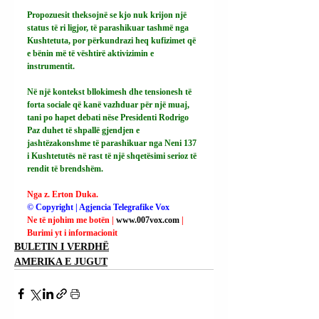
Propozuesit theksojnë se kjo nuk krijon një 
status të ri ligjor, të parashikuar tashmë nga 
Kushtetuta, por përkundrazi heq kufizimet që 
e bënin më të vështirë aktivizimin e 
instrumentit.
Në një kontekst bllokimesh dhe tensionesh të 
forta sociale që kanë vazhduar për një muaj, 
tani po hapet debati nëse Presidenti Rodrigo 
Paz duhet të shpallë gjendjen e 
jashtëzakonshme të parashikuar nga Neni 137 
i Kushtetutës në rast të një shqetësimi serioz të 
rendit të brendshëm.
Nga z. Erton Duka.
© Copyright | Agjencia Telegrafike Vox
Ne të njohim me botën | 
www.007vox.com
| 
Burimi yt i informacionit
BULETIN I VERDHË
AMERIKA E JUGUT