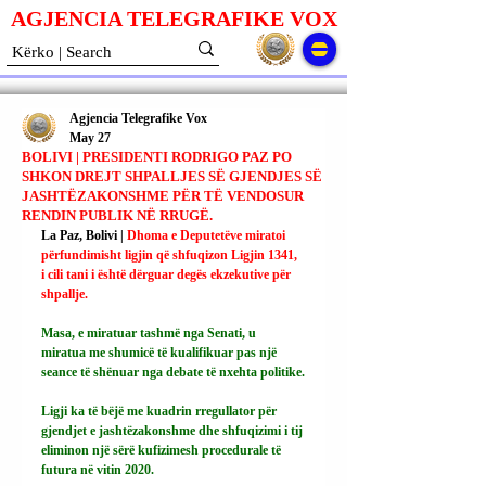
AGJENCIA TELEGRAFIKE V
O
X
Agjencia Telegrafike Vox
May 27
BOLIVI | PRESIDENTI RODRIGO PAZ PO
SHKON DREJT SHPALLJES SË GJENDJES SË
JASHTËZAKONSHME PËR TË VENDOSUR
RENDIN PUBLIK NË RRUGË.
La Paz, Bolivi | 
Dhoma e Deputetëve miratoi 
përfundimisht ligjin që shfuqizon Ligjin 1341, 
i cili tani i është dërguar degës ekzekutive për 
shpallje.
Masa, e miratuar tashmë nga Senati, u 
miratua me shumicë të kualifikuar pas një 
seance të shënuar nga debate të nxehta politike.
Ligji ka të bëjë me kuadrin rregullator për 
gjendjet e jashtëzakonshme dhe shfuqizimi i tij 
eliminon një sërë kufizimesh procedurale të 
futura në vitin 2020.