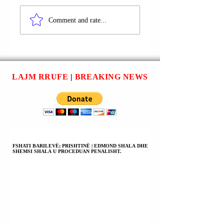
NASA:
KOMPANIA E
ASTRONAUTËT NË
TURIZMIT
Comment and rate...
ISS DO TË
HAPËSINOR “BL
KTHEHEN ME
ORIGIN”
SPACEX | TË DY
AKUZOHET SE
KISHIN ARRITUR
NDOT
NË STACION ME
ATMOSFERËN M
LAJM RRUFE
|
BREAKING NEWS
STARLINE TË
GAZ METAN.
BOEING.
FSHATI BARILEVË; PRISHTINË | EDMOND SHALA DHE
SHEMSI SHALA U PROCEDUAN PENALISHT.