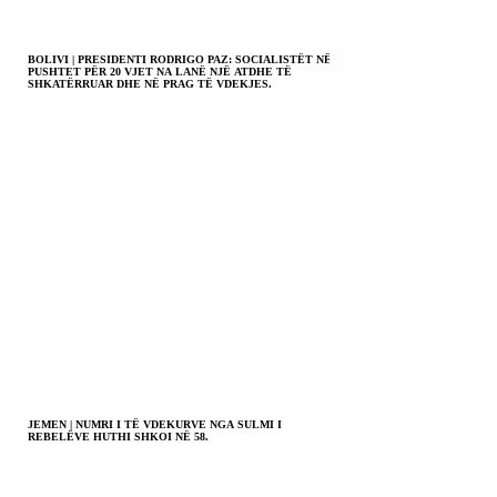
BOLIVI | PRESIDENTI RODRIGO PAZ: SOCIALISTËT NË
PUSHTET PËR 20 VJET NA LANË NJË ATDHE TË
SHKATËRRUAR DHE NË PRAG TË VDEKJES.
JEMEN | NUMRI I TË VDEKURVE NGA SULMI I
REBELËVE HUTHI SHKOI NË 58.