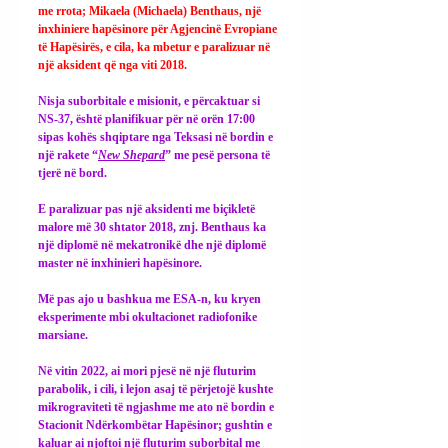
me rrota; Mikaela (Michaela) Benthaus, një 
inxhiniere hapësinore për Agjencinë Evropiane 
të Hapësirës, ​​e cila, ka mbetur e paralizuar në 
një aksident që nga viti 2018.
Nisja suborbitale e misionit, e përcaktuar si 
NS-37, është planifikuar për në orën 17:00 
sipas kohës shqiptare nga Teksasi në bordin e 
një rakete “
New Shepard
” me pesë persona të 
tjerë në bord.
E paralizuar pas një aksidenti me biçikletë 
malore më 30 shtator 2018, znj. Benthaus ka 
një diplomë në mekatronikë dhe një diplomë 
master në inxhinieri hapësinore.
Më pas ajo u bashkua me ESA-n, ku kryen 
eksperimente mbi okultacionet radiofonike 
marsiane.
Në vitin 2022, ai mori pjesë në një fluturim 
parabolik, i cili, i lejon asaj të përjetojë kushte 
mikrograviteti të ngjashme me ato në bordin e 
Stacionit Ndërkombëtar Hapësinor; gushtin e 
kaluar ai njoftoi një fluturim suborbital me 