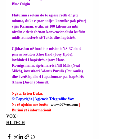
Blue Origin.
Fluturimi i sotëm do të zgjasë rreth dhjetë 
minuta, duke e çuar anijen kozmike pak përtej 
vijës Karman, e cila, në 100 kilometra mbi 
nivelin e detit shënon konvencionalisht kufirin 
midis atmosferës së Tokës dhe hapësirës.
Gjithashtu në bordin e misionit NS-37 do të 
jenë investitori Xhoi Haid (Joey Hyde), 
inxhinieri i hapësirës ajrore Hans 
Koenigsmann, sipërmarrësi Nill Milk (Neal 
Milch), investitori Adonis Purulis (Pouroulis) 
dhe i vetëshpalluri i apasionuar pas hapësirës 
Xhesn (Jason) Stansell.
Nga z. Erton Duka.
© Copyright | Agjencia Telegrafike Vox
Ne të njohim me botën | 
www.007vox.com
| 
Burimi yt i informacionit
VOX+
HI-TECH