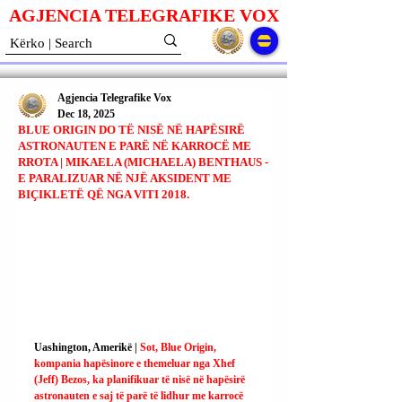
AGJENCIA TELEGRAFIKE V
O
X
Agjencia Telegrafike Vox
Dec 18, 2025
BLUE ORIGIN DO TË NISË NË HAPËSIRË
ASTRONAUTEN E PARË NË KARROCË ME
RROTA | MIKAELA (MICHAELA) BENTHAUS -
E PARALIZUAR NË NJË AKSIDENT ME
BIÇIKLETË QË NGA VITI 2018.
Uashington, Amerikë | 
Sot, Blue Origin, 
kompania hapësinore e themeluar nga Xhef 
(Jeff) Bezos, ka planifikuar të nisë në hapësirë ​​
astronauten e saj të parë të lidhur me karrocë 