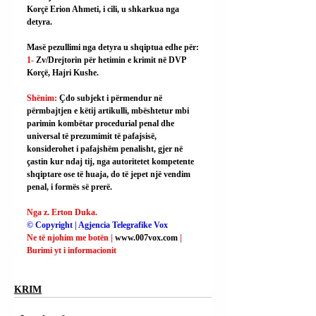
Korçë Erion Ahmeti, i cili, u shkarkua nga 
detyra.
Masë pezullimi nga detyra u shqiptua edhe për:
1- 
Zv/Drejtorin për hetimin e krimit në DVP 
Korçë, Hajri Kushe.
Shënim: 
Çdo subjekt i përmendur në 
përmbajtjen e këtij artikulli, mbështetur mbi 
parimin kombëtar procedurial penal dhe 
universal të prezumimit të pafajsisë, 
konsiderohet i pafajshëm penalisht, gjer në 
çastin kur ndaj tij, nga autoritetet kompetente 
shqiptare ose të huaja, do të jepet një vendim 
penal, i formës së prerë.
Nga z. Erton Duka.
© Copyright | Agjencia Telegrafike Vox
Ne të njohim me botën | 
www.007vox.com
| 
Burimi yt i informacionit
KRIM