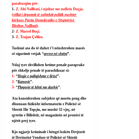
paraburgim për:
1- 
Z. Alti Nallbati, i njohur me nofkën Duçja, 
(
vëllai i deputetit të subjektit politik pushtet-
kërkues Partia Demokratike e Shqipërisë 
Bledjon Nallbati
).
2- 
Z. Marsel Buçi.
3- 
Z. Trajan Çeliku.
Tashmë ata do të duhet t’i nënshtrohen masës 
së sigurimit vetjak “
arrest në shtëpi
”.
Ndaj tyre zhvillohen hetime penale paraprake 
për shkelje penale të parashikuar si:
1- 
“
Heqje e paligjshme e lirisë
”.
2- 
“
Kanosje
”.
3- 
“
Plagosje të lehtë me dashje
”.
Ata konsiderohen subjekte që morën peng dhe 
dhunuan fizikisht informatorin e Policisë së 
Shtetit Ilir Topçiu, me moshë 32 vjeç, në 
qytetin e Bilishtit, në magazinën në pronësi të 
njërit prej tyre.
Kjo ngjarje kriminale i hëngri kokën Drejtorit 
të Drejtorisë Vendore të Policisë së Shtetit 