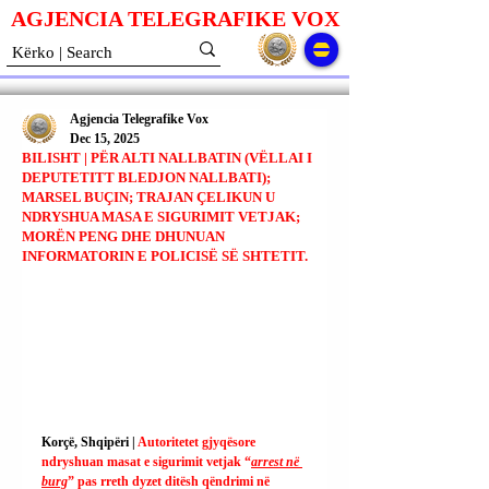
AGJENCIA TELEGRAFIKE V
O
X
Agjencia Telegrafike Vox
Dec 15, 2025
BILISHT | PËR ALTI NALLBATIN (VËLLAI I
DEPUTETITT BLEDJON NALLBATI);
MARSEL BUÇIN; TRAJAN ÇELIKUN U
NDRYSHUA MASA E SIGURIMIT VETJAK;
MORËN PENG DHE DHUNUAN
INFORMATORIN E POLICISË SË SHTETIT.
Korçë, Shqipëri | 
Autoritetet gjyqësore 
ndryshuan masat e sigurimit vetjak “
arrest në 
burg
” pas rreth dyzet ditësh qëndrimi në 