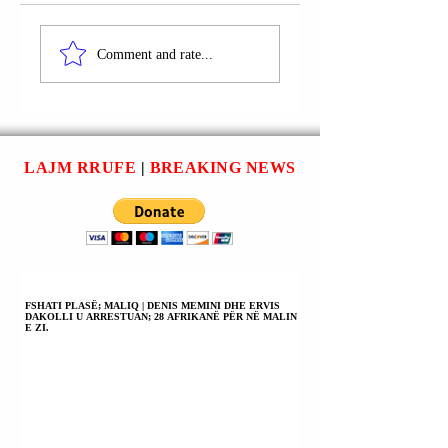
DEVOLL: U
DENONCIMI
ARRESTUA ALTI
PUBLIK: BKH I K
Comment and rate...
NALLBATI |
SEKUESTRUAR
AKUZOHET PËR 3
CELULARIN
VEPRA PENALE.
NERITAN
NALLBATIT |
DYSHOHET SE K
LAJM RRUFE
|
BREAKING NEWS
LIDHJE ME
AGJENTURËN E
KRIMIT ORDINER
FSHATI PLASË; MALIQ | DENIS MEMINI DHE ERVIS
DAKOLLI U ARRESTUAN; 28 AFRIKANË PËR NË MALIN
E ZI.