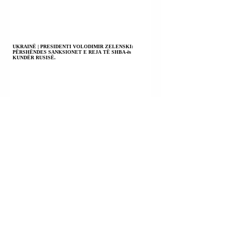
UKRAINË | PRESIDENTI VOLODIMIR ZELENSKI:
PËRSHËNDES SANKSIONET E REJA TË SHBA-ës
KUNDËR RUSISË.
BOLIVI | MINISTRI I MBROJTJES ERNESTO
JUSTINIANO: DO T’I BASHKOHEMI “MBUROJËS SË
AMERIKAVE” KUNDËR KARTELEVE TË DROGËS.