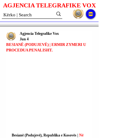
AGJENCIA TELEGRAFIKE V
O
X
Agjencia Telegrafike Vox
Jun 4
BESIANË (PODUJEVË) | ERMIR ZYMERI U
PROCEDUA PENALISHT.
Besianë (Podujevë), Republika e Kosovës | 
Në 