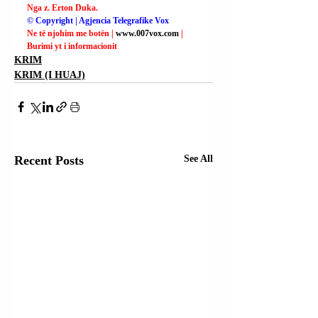
Nga z. Erton Duka.
© Copyright | Agjencia Telegrafike Vox
Ne të njohim me botën | 
www.007vox.com
| 
Burimi yt i informacionit
KRIM
KRIM (I HUAJ)
Recent Posts
See All