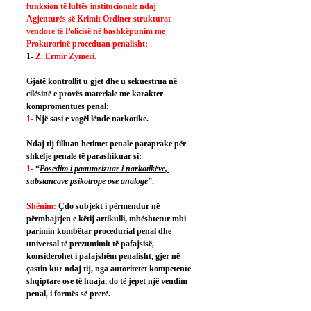
funksion të luftës institucionale ndaj 
Agjenturës së Krimit Ordiner strukturat 
vendore të Policisë në bashkëpunim me 
Prokurorinë proceduan penalisht:
1- 
Z. Ermir Zymeri.
Gjatë kontrollit u gjet dhe u sekuestrua në 
cilësinë e provës materiale me karakter 
kompromentues penal:
1- 
Një sasi e vogël lënde narkotike.
Ndaj tij filluan hetimet penale paraprake për 
shkelje penale të parashikuar si:
1- 
“
Posedim i paautorizuar i narkotikëve, 
substancave psikotrope ose analoge
”.
Shënim: 
Çdo subjekt i përmendur në 
përmbajtjen e këtij artikulli, mbështetur mbi 
parimin kombëtar procedurial penal dhe 
universal të prezumimit të pafajsisë, 
konsiderohet i pafajshëm penalisht, gjer në 
çastin kur ndaj tij, nga autoritetet kompetente 
shqiptare ose të huaja, do të jepet një vendim 
penal, i formës së prerë.