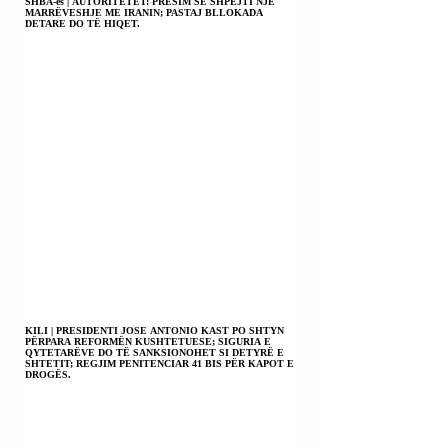
SHBA-ës | AUTORITETET: PRESIM SË SHPEJTI NJË
MARRËVESHJE ME IRANIN; PASTAJ BLLOKADA
DETARE DO TË HIQET.
KILI | PRESIDENTI JOSE ANTONIO KAST PO SHTYN
PËRPARA REFORMËN KUSHTETUESE; SIGURIA E
QYTETARËVE DO TË SANKSIONOHET SI DETYRË E
SHTETIT; REGJIM PENITENCIAR 41 BIS PËR KAPOT E
DROGËS.