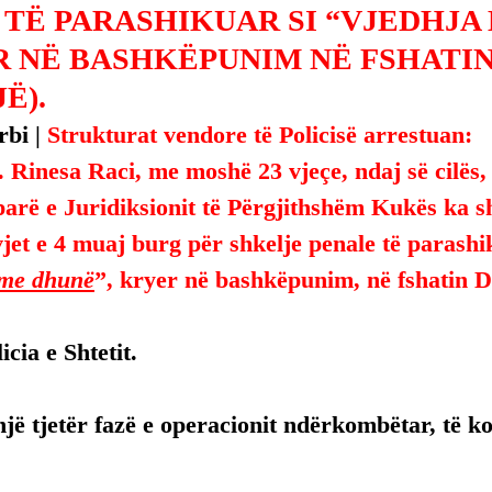
 TË PARASHIKUAR SI “VJEDHJA
R NË BASHKËPUNIM NË FSHATI
Ë).
bi | 
Strukturat vendore të Policisë arrestuan:
. Rinesa Raci, me moshë 23 vjeçe, ndaj së cilës,
parë e Juridiksionit të Përgjithshëm Kukës ka 
jet e 4 muaj burg për shkelje penale të parashi
me dhunë
”, kryer në bashkëpunim, në fshatin D
licia e Shtetit.
një tjetër fazë e operacionit ndërkombëtar, të 