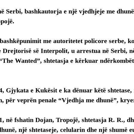
ë Serbi, bashkautorja e një vjedhjeje me dhunë,
pojë.
i bashkëpunimit me autoritetet policore serbe, 
 e Drejtorisë së Interpolit, u arrestua në Serbi, 
 “The Wanted”, shtetasja e kërkuar ndërkombëta
4, Gjykata e Kukësit e ka dënuar këtë shtetase, 
, për veprën penale “Vjedhja me dhunë”, krye
1, në fshatin Dojan, Tropojë, shtetasja R. R., dhe
unë, një shtetaseje, celularin dhe një shumë e