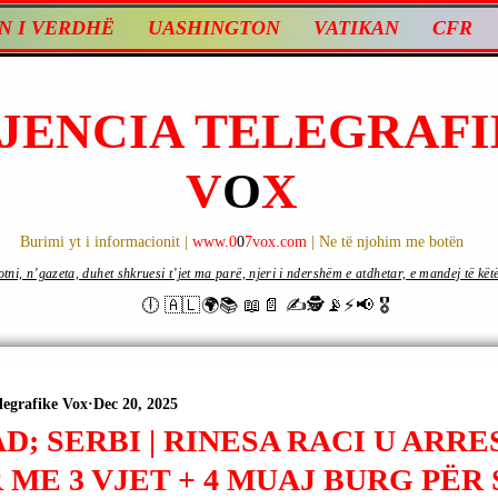
N I VERDHË
UASHINGTON
VATIKAN
CFR
JENCIA TELEGRAFI
V
O
X
Burimi yt i informacionit |
www.0
0
7vox.com
| Ne të njohim me botën
ni, n’gazeta, duhet shkruesi t’jet ma parë, njeri i ndershëm e atdhetar, e mandej të këtë d
🕕 🇦🇱🌍📚 📖📄 ✍🕵️📡⚡️📢 🎖
legrafike Vox
Dec 20, 2025
; SERBI | RINESA RACI U ARRE
ME 3 VJET + 4 MUAJ BURG PËR