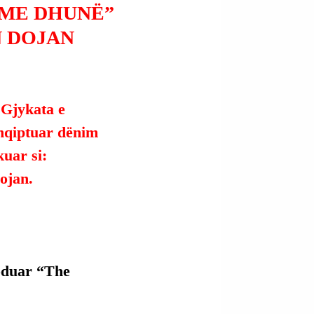
 ME DHUNË”
N DOJAN
 Gjykata e 
shqiptuar dënim 
kuar si:
ojan.
koduar “The 