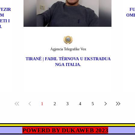
VEZIR
FU
IM
OME
TI I
.
Agjencia Telegrafike Vox
TIRANË | FADIL TËRNOVA U EKSTRADUA
NGA ITALIA.
1
2
3
4
5
POWERD BY DUKAWEB 2023