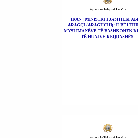
Agjencia Telegrafike Vox
IRAN | MINISTRI I JASHTËM AB
ARAGÇI (ARAGHCHI): U BËJ THI
MYSLIMANËVE TË BASHKOHEN K
TË HUAJVE KEQDASHËS.
Agjencia Telegrafike Vox