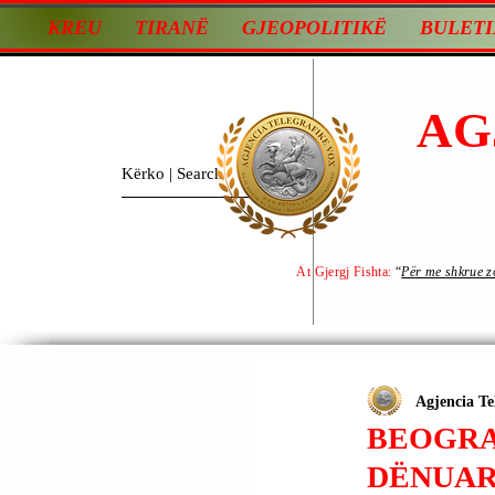
KREU
TIRANË
GJEOPOLITIKË
BULETI
AG
At Gjergj Fishta:
“
Për me shkrue zot
Agjencia Te
BEOGRAD
DËNUAR 