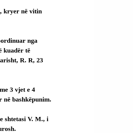
 kryer në vitin 
koordinuar nga 
në kuadër të 
risht, R. R, 23 
me 3 vjet e 4 
r në bashkëpunim.
 shtetasi V. M., i 
urosh.