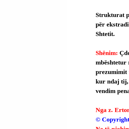
Strukturat 
për ekstradi
Shtetit.
Shënim: 
Çdo
mbështetur 
prezumimit t
kur ndaj tij
vendim penal
Nga z. Erto
© Copyright
Ne të njohim