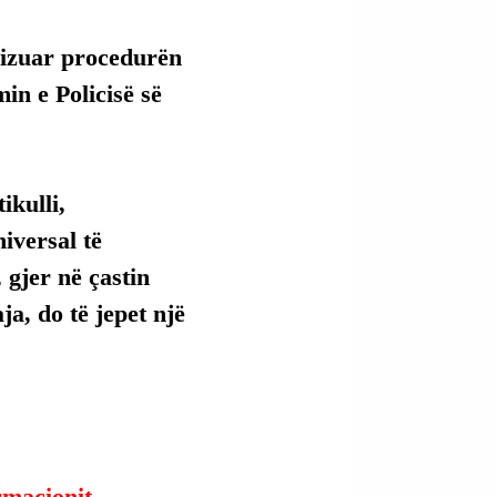
lizuar procedurën 
in e Policisë së 
kulli, 
versal të 
 gjer në çastin 
ja, do të jepet një 
ormacionit