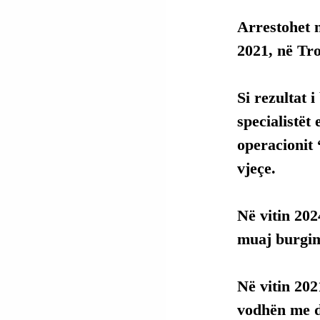
Arrestohet n
2021, në Tro
Si rezultat 
specialistët
operacionit
vjeçe.
Në vitin 202
muaj burgim
Në vitin 202
vodhën me dh