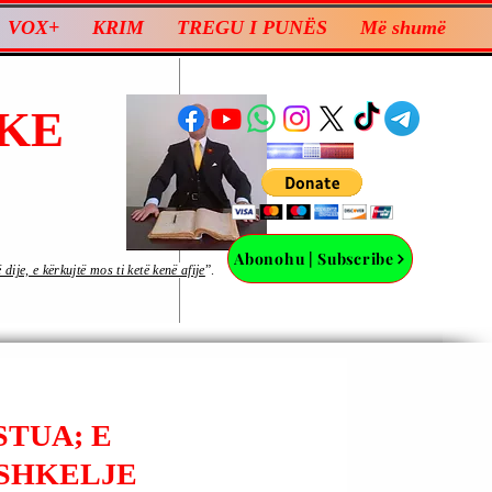
VOX+
KRIM
TREGU I PUNËS
Më shumë
KE
Abonohu | Subscribe
ije, e kërkujtë mos ti ketë kenë afije
”.
STUA; E
 SHKELJE