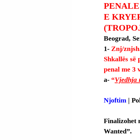
PENALE
E KRYE
(TROPOJ
Beograd, Ser
1- 
Znj/znjsh
Shkallës së 
penal me 3 v
a- 
“
Vjedhja 
Njoftim 
| Po
Finalizohet 
Wanted”.