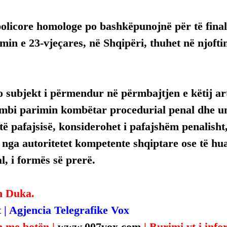
policore homologe po bashkëpunojnë për të fina
min e 23-vjeçares, në Shqipëri, thuhet në njoftim
 subjekt i përmendur në përmbajtjen e këtij arti
mbi parimin kombëtar procedurial penal dhe uni
ë pafajsisë, konsiderohet i pafajshëm penalisht,
, nga autoritetet kompetente shqiptare ose të hua
, i formës së prerë.
n Duka.
 | Agjencia Telegrafike Vox
 me botën | 
www.007vox.com
| Burimi yt i inf