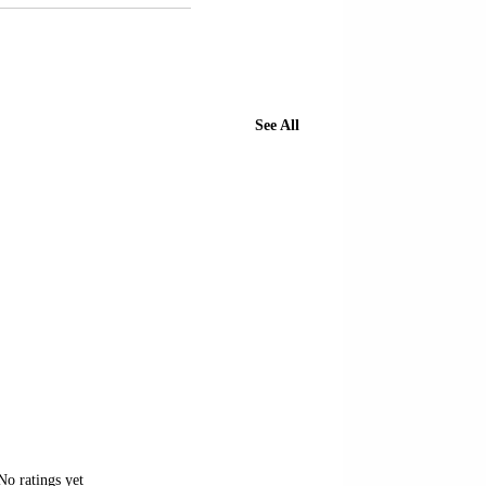
See All
of 5 stars.
No ratings yet