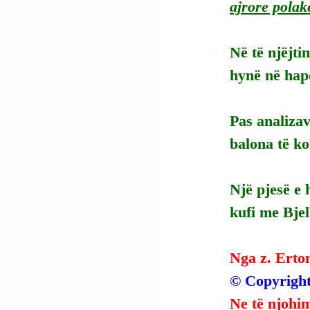
ajrore polak
Në të njëjti
hynë në hapë
Pas analizav
balona të ko
Një pjesë e 
kufi me Bjel
Nga z. Erto
© Copyright
Ne të njohim