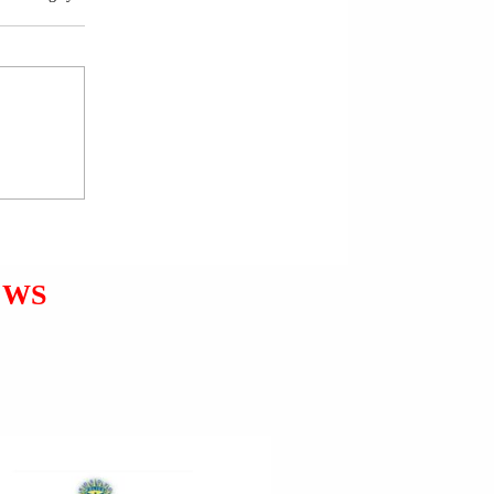
POLONIA PO PËRGATIT
NDRYSHIME NË LIGJIN E
SAJ MBI VENDOSJEN E
NJËSIVE TË SAJ
USHTARAKE JASHTË
VENDIT.
EWS