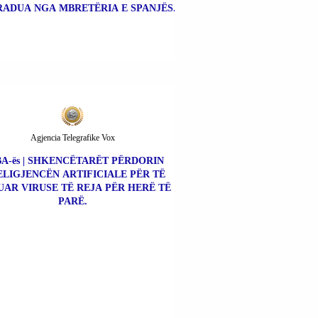
ADUA NGA MBRETËRIA E SPANJËS.
Agjencia Telegrafike Vox
A-ës | SHKENCËTARËT PËRDORIN
ELIGJENCËN ARTIFICIALE PËR TË
UAR VIRUSE TË REJA PËR HERË TË
PARË.