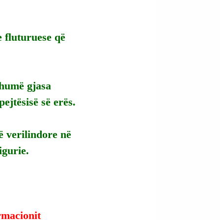
e fluturuese që 
shumë gjasa 
ejtësisë së erës.
ë verilindore në 
igurie.
ormacionit