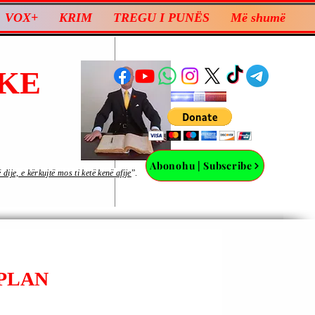
VOX+
KRIM
TREGU I PUNËS
Më shumë
KE
Abonohu | Subscribe
ije, e kërkujtë mos ti ketë kenë afije
”.
PLAN