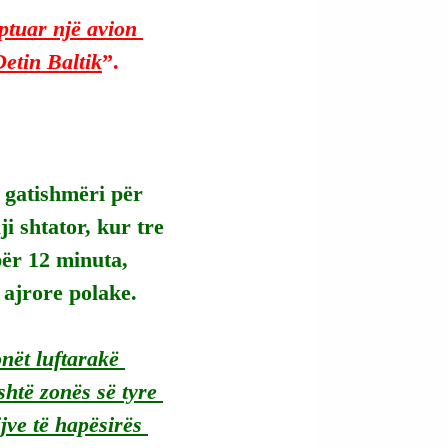
ptuar një avion 
Detin Baltik
”.
 gatishmëri për 
i shtator, kur tre 
për 12 minuta, 
 ajrore polake.
nët luftarakë 
htë zonës së tyre 
jve të hapësirës 