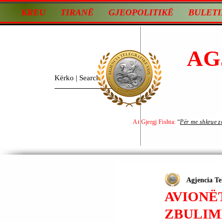
KREU
TIRANË
GJEOPOLITIKË
BULETI
AG
At Gjergj Fishta:
“
Për me shkrue zot
Agjencia Te
AVIONË
ZBULIMI