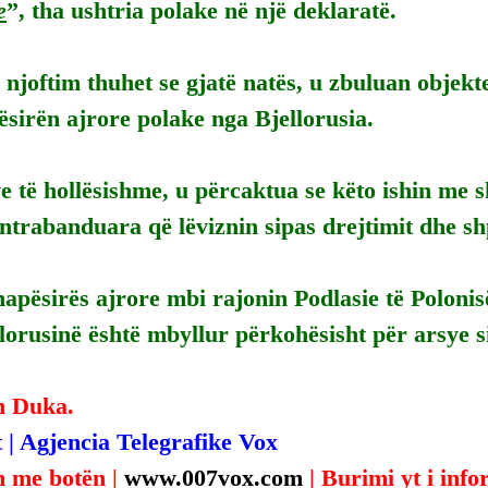
e
”, tha ushtria polake në një deklaratë.
n njoftim thuhet se gjatë natës, u zbuluan objekt
sirën ajrore polake nga Bjellorusia.
e të hollësishme, u përcaktua se këto ishin me 
ntrabanduara që lëviznin sipas drejtimit dhe shp
hapësirës ajrore mbi rajonin Podlasie të Polonis
lorusinë është mbyllur përkohësisht për arsye s
n Duka.
 | Agjencia Telegrafike Vox
 me botën | 
www.007vox.com
| Burimi yt i inf