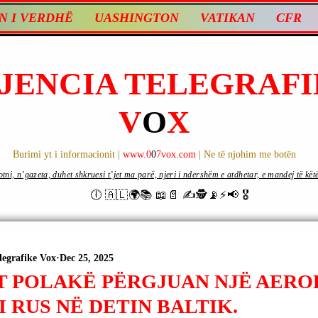
N I VERDHË
UASHINGTON
VATIKAN
CFR
JENCIA TELEGRAFI
V
O
X
Burimi yt i informacionit |
www.0
0
7vox.com
| Ne të njohim me botën
ni, n’gazeta, duhet shkruesi t’jet ma parë, njeri i ndershëm e atdhetar, e mandej të këtë d
🕕 🇦🇱🌍📚 📖📄 ✍🕵️📡⚡️📢 🎖
legrafike Vox
Dec 25, 2025
T POLAKË PËRGJUAN NJË AERO
 RUS NË DETIN BALTIK.