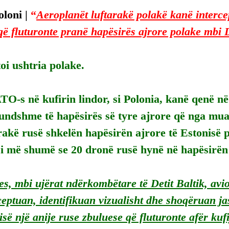
loni | 
“
Aeroplanët luftarakë polakë kanë interce
që fluturonte pranë hapësirës ajrore polake mbi 
oi ushtria polake.
O-s në kufirin lindor, si Polonia, kanë qenë në
undshme të hapësirës së tyre ajrore që nga muaj
rakë rusë shkelën hapësirën ajrore të Estonisë 
si më shumë se 20 dronë rusë hynë në hapësirën
s, mbi ujërat ndërkombëtare të Detit Baltik, avio
ceptuan, identifikuan vizualisht dhe shoqëruan jas
isë një anije ruse zbuluese që fluturonte afër kufi