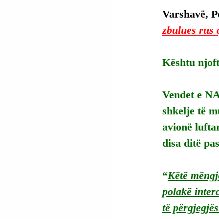
Varshavë, Po
zbulues rus 
Kështu njoft
Vendet e NAT
shkelje të m
avionë lufta
disa ditë pa
“
Këtë mëngje
polakë inter
të përgjegjës