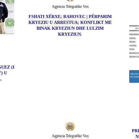
Agjencia Telegrafike Vox
FSHATI XËRXE; RAHOVEC | PËRPARIM
KRYEZIU U ARRESTUA; KONFLIKT ME
BINAK KRYEZIUN DHE LULZIM
KRYEZIUN.
UEZ (I
) U
.
PR
Agjencia Telegrafike Vox
N