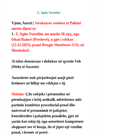
Z. Agim Nuredini
Vjenë, Austri | 
Strukturat vendore të Policisë 
morën dijeni se:
1- 
Z. Agim Nuredini, me moshë 56 vjeç, nga 
fshati Raincë (Preshevë), u gjet i vdekur 
(12.12.2025), pranë Rrugës Shtetërore 2132, në 
Hundsdorf.
Ai ishte denoncuar i zhdukur në qytetin Vels 
(Wels) të Austrisë.
Autoritetet nuk përjashtojnë asnjë pistë 
hetimore në lidhje me vdekjen e tij.
Shënim: 
Çdo subjekt i përmendur në 
përmbajtjen e këtij artikulli, mbështetur mbi 
parimin kombëtar procedurial penal dhe 
universal të prezumimit të pafajsisë, 
konsiderohet i pafajshëm penalisht, gjer në 
çastin kur ndaj tij, nga autoritetet kompetente 
shqiptare ose të huaja, do të jepet një vendim 
penal, i formës së prerë.