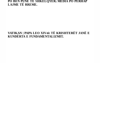
PO BËN PUNË TË SHKËLQYER; MEDIA PO PËRHAP
LAJME TË RREME.
VATIKAN | PAPA LEO XIV-të: TË KRISHTERËT JANË E
KUNDËRTA E FUNDAMENTALIZMIT.
VATIKAN | PAPA LEO XIV-të: FANTAZMA DHE ARMIQ TË
SHPIKUR PËR TË IMPONUAR PUSHTETE; RRËZONI