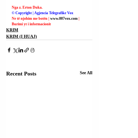
Nga z. Erton Duka.
© Copyright | Agjencia Telegrafike Vox
Ne të njohim me botën | 
www.007vox.com
| 
Burimi yt i informacionit
KRIM
KRIM (I HUAJ)
Recent Posts
See All