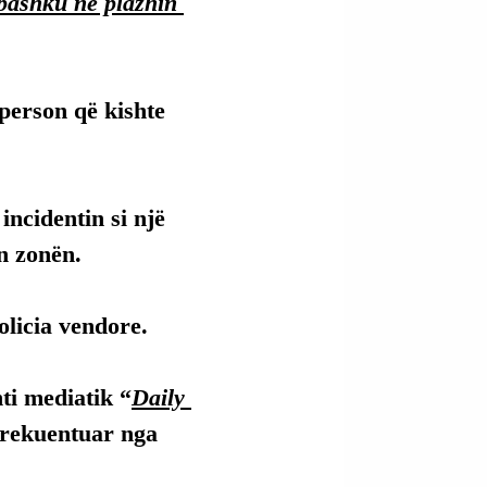
bashku në plazhin 
 person që kishte 
incidentin si një 
n zonën.
olicia vendore.
ti mediatik “
Daily 
 frekuentuar nga 