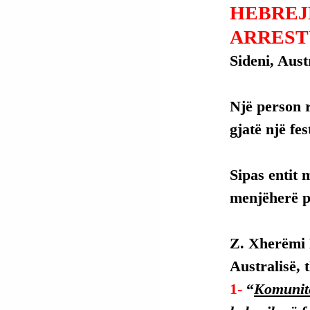
HEBREJ
ARREST
Sideni, Austr
Një person r
gjatë një fe
Sipas entit m
menjëherë pa
Z. Xherëmi L
Australisë, 
1- 
“
Komunite