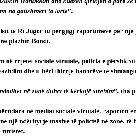
estonin Hanukkah dhe ndezën qirinjën e parë së 
mi në gatishmëri të lartë
”.
llsit të Ri Jugor iu përgjigj raportimeve për një
 në plazhin Bondi.
 në rrjetet sociale virtuale, policia e përshkroi 
 vazhdim dhe u bëri thirrje banorëve të shmangi
ndodhet në zonë duhet të kërkojë strehim
”, tha p
ërndara në mediat sociale virtuale, raporton en
jnë një ndërhyrje masive të policisë në zonë, të
 turistët.