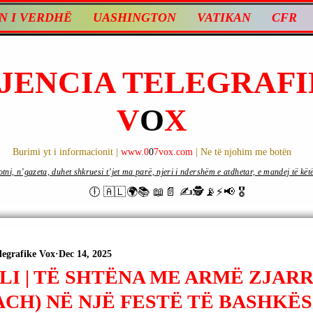
N I VERDHË
UASHINGTON
VATIKAN
CFR
JENCIA TELEGRAFI
V
O
X
Burimi yt i informacionit |
www.0
0
7vox.com
| Ne të njohim me botën
ni, n’gazeta, duhet shkruesi t’jet ma parë, njeri i ndershëm e atdhetar, e mandej të këtë d
🕕 🇦🇱🌍📚 📖📄 ✍🕵️📡⚡️📢 🎖
legrafike Vox
Dec 14, 2025
I | TË SHTËNA ME ARMË ZJARR
ACH) NË NJË FESTË TË BASHKËS