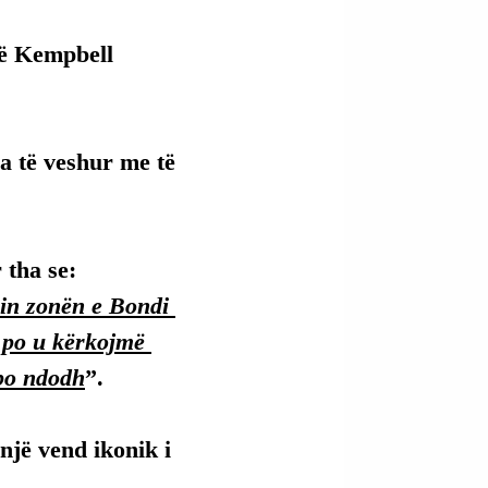
në Kempbell 
a të veshur me të 
 tha se:
gin zonën e Bondi 
 po u kërkojmë 
 po ndodh
”.
 një vend ikonik i 