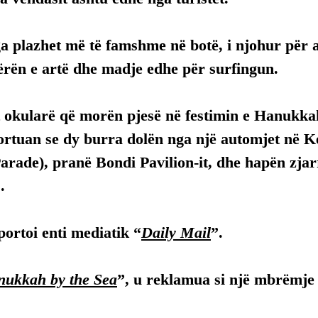
a plazhet më të famshme në botë, i njohur për at
ërën e artë dhe madje edhe për surfingun.
 okularë që morën pjesë në festimin e Hanukka
ortuan se dy burra dolën nga një automjet në K
rade), pranë Bondi Pavilion-it, dhe hapën zjarr
.
ortoi enti mediatik “
Daily Mail
”.
ukkah by the Sea
”, u reklamua si një mbrëmje