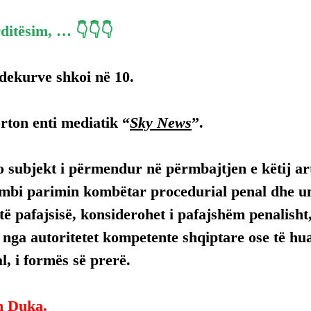
ditësim, … 👇👇👇
dekurve shkoi në 10.
rton enti mediatik “
Sky News
”.
 subjekt i përmendur në përmbajtjen e këtij arti
mbi parimin kombëtar procedurial penal dhe uni
ë pafajsisë, konsiderohet i pafajshëm penalisht,
, nga autoritetet kompetente shqiptare ose të hua
, i formës së prerë.
n Duka.