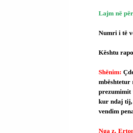
Lajm në për
Numri i të v
Kështu rapo
Shënim: 
Çdo
mbështetur 
prezumimit t
kur ndaj tij
vendim penal
Nga z. Erto