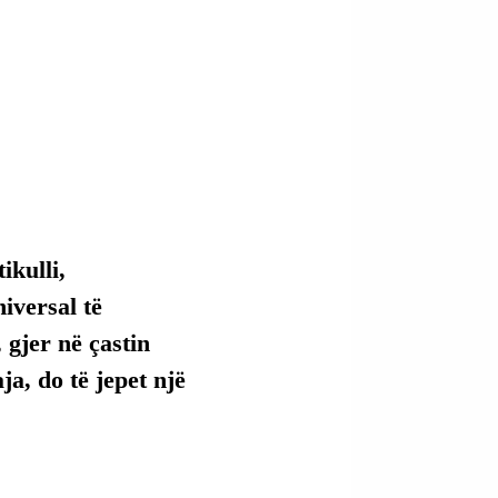
kulli, 
versal të 
 gjer në çastin 
ja, do të jepet një 