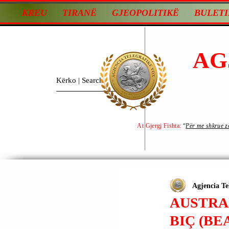
KREU
TIRANË
GJEOPOLITIKË
BULETI
AG
At Gjergj Fishta:
“
Për me shkrue zot
Agjencia Te
AUSTRAL
BIÇ (BE