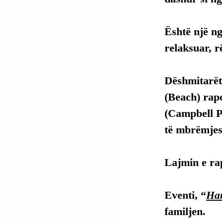
Është një ng
relaksuar, r
Dëshmitarët
(Beach) rap
(Campbell Pa
të mbrëmjes
Lajmin e rap
Eventi, “
Han
familjen.