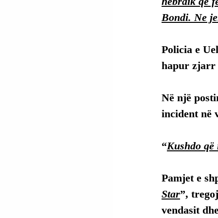
hebraik që f
Bondi. Ne je
Policia e Ue
hapur zjarr
Në një postim
incident në
“
Kushdo që 
Pamjet e shp
Star
”, trego
vendasit dhe