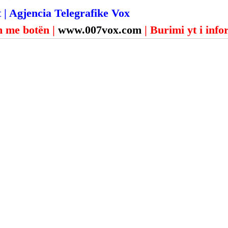
 | Agjencia Telegrafike Vox
 me botën | 
www.007vox.com
| Burimi yt i inf