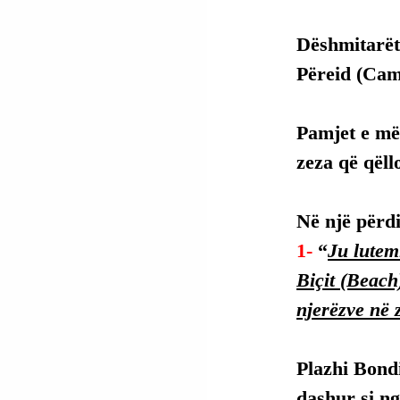
Dëshmitarët
Përeid (Cam
Pamjet e mët
zeza që qëll
Në një përdi
1- 
“
Ju lutem
Biçit (Beach
njerëzve në 
Plazhi Bondi
dashur si ng