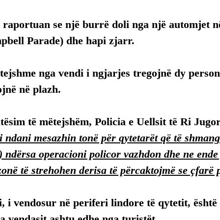
 raportuan se një burrë doli nga një automjet 
pbell Parade) dhe hapi zjarr.
ejshme nga vendi i ngjarjes tregojnë dy person
ojnë në plazh.
tësim të mëtejshëm, Policia e Uellsit të Ri Jugor
i ndani mesazhin tonë për qytetarët që të shman
) ndërsa operacioni policor vazhdon dhe ne ende
zonë të strehohen derisa të përcaktojmë se çfarë
, i vendosur në periferi lindore të qytetit, është
a vendasit ashtu edhe nga turistët.