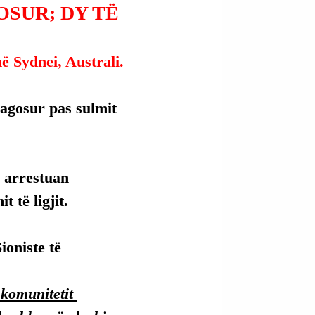
OSUR; DY TË
 Sydnei, Australi.
lagosur pas sulmit 
u arrestuan 
 të ligjit.
oniste të 
komunitetit 