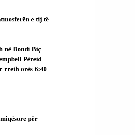
mosferën e tij të 
h në Bondi Biç 
empbell Përeid 
 rreth orës 6:40 
 miqësore për 