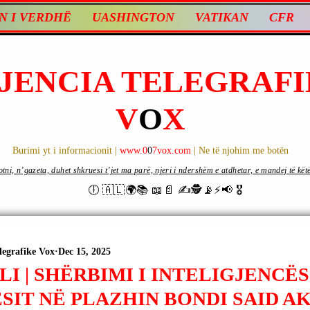
N I VERDHË
UASHINGTON
VATIKAN
CFR
JENCIA TELEGRAFI
V
O
X
Burimi yt i informacionit |
www.0
0
7vox.com
| Ne të njohim me botën
ni, n’gazeta, duhet shkruesi t’jet ma parë, njeri i ndershëm e atdhetar, e mandej të këtë d
🕕 🇦🇱🌍📚 📖📄 ✍🕵️📡⚡️📢 🎖
legrafike Vox
Dec 15, 2025
I | SHËRBIMI I INTELIGJENCËS
SIT NË PLAZHIN BONDI SAID A