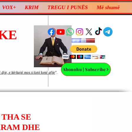
VOX+
KRIM
TREGU I PUNËS
Më shumë
KE
Abonohu | Subscribe
ije, e kërkujtë mos ti ketë kenë afije
”.
 THA SE
KRAM DHE