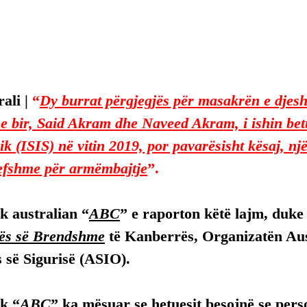
ali | 
“
Dy burrat përgjegjës për masakrën e djes
e bir, Said Akram dhe Naveed Akram, i ishin bet
ik (ISIS) në vitin 2019, por pavarësisht kësaj, një
vlefshme për armëmbajtje
”.
k australian “
ABC
” e raporton këtë lajm, duke 
cës së Brendshme
 të Kanberrës, Organizatën Aus
s së Sigurisë (ASIO).
k “
ABC
” ka mësuar se hetuesit besojnë se pers