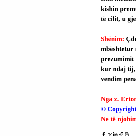
kishin premt
të cilit, u 
Shënim: 
Çdo
mbështetur 
prezumimit t
kur ndaj tij
vendim penal
Nga z. Erto
© Copyright
Ne të njohim