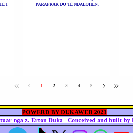
TË I
PARAPRAK DO TË NDALOHEN.
1
2
3
4
5
POWERD BY DUKAWEB 2023
rtuar nga z. Erton Duka | Conceived and built b