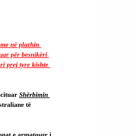
hme në plazhin 
uar për besnikëri 
ri prej tyre kishte 
cituar 
Shërbimin 
traliane të 
onat e armatosur i 