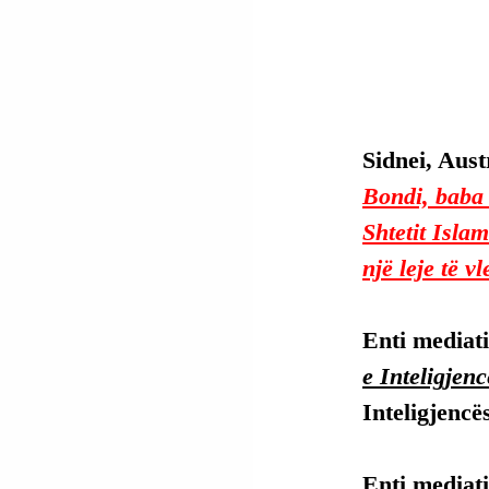
Sidnei, Austr
Bondi, baba 
Shtetit Islam
një leje të 
Enti mediati
e Inteligjen
Inteligjencë
Enti mediati