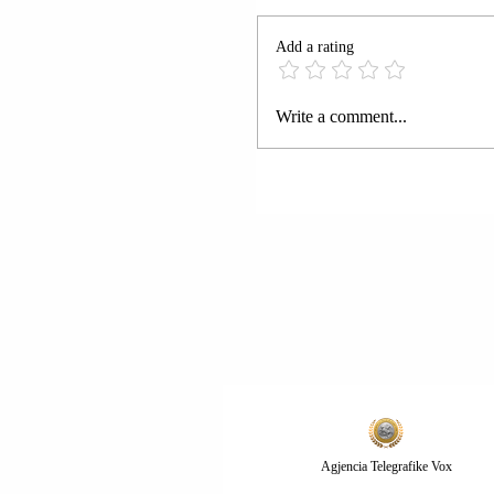
Add a rating
KRYEMINISTRI BEN
Write a comment...
NETANJAHU: AUSTRA
KA HEDHUR BENZIN
ZJARRIT TË
ANTISEMITIZMIT D
NJOHUR SHTETIN
PALESTINEZ.
Agjencia Telegrafike Vox