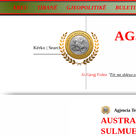
KREU
TIRANË
GJEOPOLITIKË
BULETI
AG
At Gjergj Fishta:
“
Për me shkrue zot
Agjencia Te
AUSTRAL
SULMUE