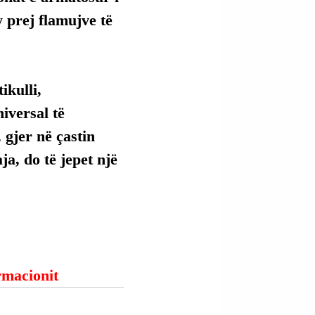
 prej flamujve të 
kulli, 
versal të 
 gjer në çastin 
ja, do të jepet një 
ormacionit