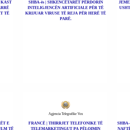
O KAST
SHBA-ës | SHKENCËTARËT PËRDORIN
JEME
ARRË
INTELIGJENCËN ARTIFICIALE PËR TË
USHT
T TË
KRIJUAR VIRUSE TË REJA PËR HERË TË
PARË.
Agjencia Telegrafike Vox
ËT E
FRANCË | THIRRJET TELEFONIKE TË
SHBA-
ULM TË
TELEMARKETINGUT PA PËLQIMIN
NAFTË