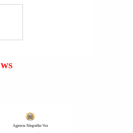
AUSTRALI | KUSH ËSHTË
PRONARI I NJË DYQANI
FRUTASH I QUAJTUR
AHMED AL AHMED QË
ÇARMATOSI NJËRIN NGA
SULMUESIT QË PO
EWS
SHTINTE ME ARMË
ZJARRI KUNDËR
HEBRENJVE NË BONDI
BIÇ?
Agjencia Telegrafike Vox