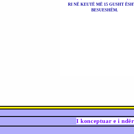
RI NË KEUTË MË 15 GUSHT ËSH
BESUESHËM.
I konceptuar e i ndë