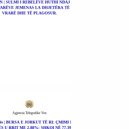
N | SULMI I REBELËVE HUTHI NDAJ
ARËVE JEMENAS LA DHJETËRA TË
VRARË DHE TË PLAGOSUR.
Agjencia Telegrafike Vox
ës | BURSA E JORKUT TË RI: ÇMIMI I
S U RRIT ME 2.88%; SHKOI NË 77.39