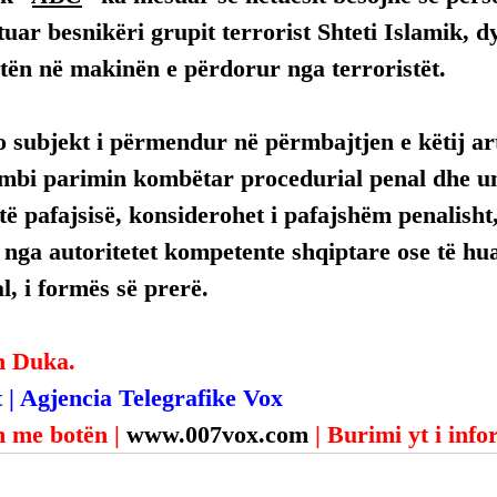
uar besnikëri grupit terrorist Shteti Islamik, dy
gjetën në makinën e përdorur nga terroristët.
 subjekt i përmendur në përmbajtjen e këtij arti
mbi parimin kombëtar procedurial penal dhe uni
ë pafajsisë, konsiderohet i pafajshëm penalisht,
, nga autoritetet kompetente shqiptare ose të hua
, i formës së prerë.
n Duka.
 | Agjencia Telegrafike Vox
 me botën | 
www.007vox.com
| Burimi yt i inf