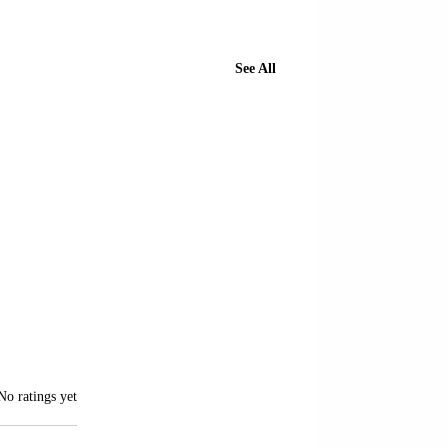
See All
of 5 stars.
No ratings yet