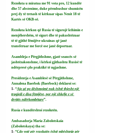
Rezoluta u miratua me 91 vota pro, 12 kundër 
dhe 57 abstenime, duke përmbushur shumicën 
prej dy të tretash të kërkuar sipas Nenit 18 të 
Kartës së OKB-së.
Rezoluta kërkon që Rusia të sigurojë kthimin e 
menjëhershëm, të sigurt dhe të pakushtëzuar 
të të gjithë fëmijëve ukrainas që janë 
transferuar me forcë ose janë deportuar.
Asambleja e Përgjithshme, gjatë seancës së 
jashtëzakonshme, i kërkoi gjithashtu Rusisë të 
ndërpresë çdo praktikë të ngjashme.
Presidentja e Asamblesë së Përgjithshme, 
Annalena Baerbok (Baerbock) deklaroi se:
1- 
“
Ajo që po dëshmojmë nuk është thjesht një 
tragjedi e disa fëmijëve, por një shkelje e së 
drejtës ndërkombëtare
”.
Rusia e kundërshtoi rezolutën.
Ambasadorja Maria Zabolotskaia 
(Zabolotskaya) tha se:
1- 
“
Çdo votë për rezolutën është mbështetje për 