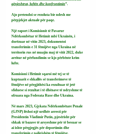
gënjeshtrat, luftën dhe konfrontimin
”.
Ajo pretendoi se rezoluta bie ndesh me 
përpjekjet aktuale për paqe.
Një raport i Komisionit të Pavarur 
Ndërkombëtar të Hetimit mbi Ukrainën, i 
dorëzuar në vitin 2023, dokumentoi 
transferimin e 31 fëmijëve nga Ukraina në 
territorin rus në muajin maj të vitit 2022, duke 
arritur në përfundimin se kjo përbënte krim 
lufte.
Komisioni i Hetimit sqaroi më tej se të 
kuptuarit e shkallës së transferimeve të 
fëmijëve në përgjithësi ka rezultuar të jetë 
sfiduese si rezultat i të dhënave të ndryshme të 
ofruara nga Federata Ruse dhe Ukraina.
Në mars 2023, Gjykata Ndërkombëtare Penale 
(GJNP) lëshoi ​​një urdhër arresti për 
Presidentin Vladimir Putin, pjesërisht për 
shkak të bazave të arsyeshme për të besuar se 
ai ishte përgjegjës për deportimin dhe 
transferimin e paligjshëm të fëmijëve.