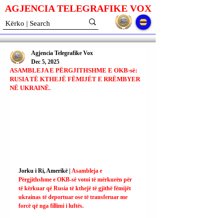
AGJENCIA TELEGRAFIKE V
O
X
Agjencia Telegrafike Vox
Dec 5, 2025
ASAMBLEJA E PËRGJITHSHME E OKB-së:
RUSIA TË KTHEJË FËMIJËT E RRËMBYER
NË UKRAINË.
Jorku i Ri, Amerikë | 
Asambleja e 
Përgjithshme e OKB-së votoi të mërkurën për 
të kërkuar që Rusia të kthejë të gjithë fëmijët 
ukrainas të deportuar ose të transferuar me 
forcë që nga fillimi i luftës.