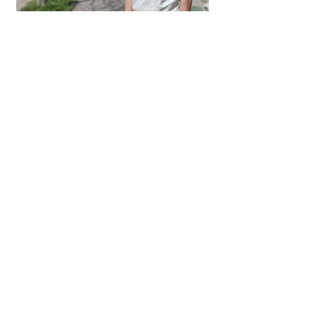
LAGJJA “NR. 14”; KORÇË | JOHAN ZUKO U VRA ME
ARMË ZJARRI.
BULLGARI | KRYEMINISTRI RUMEN RADEV: DRONI
RUMUN SHPËRTHEU PRANË TUBACIONIT BULLGAR
TË GAZIT.