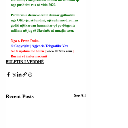
nga pushtimi rus në vitin 2022.
Përdorimi i dronëve është dënuar gjithashtu 
nga OKB-ja; së fundmi, një sulm me dron rus 
goditi një karvan humanitar që po dërgonte 
ndihma në jug të Ukrainës në muajin tetor.
Nga z. Erton Duka.
© Copyright | Agjencia Telegrafike Vox
Ne të njohim me botën | 
www.007vox.com
| 
Burimi yt i informacionit
BULETIN I VERDHË
Recent Posts
See All