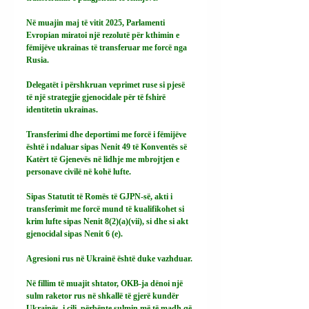
Në muajin maj të vitit 2025, Parlamenti 
Evropian miratoi një rezolutë për kthimin e 
fëmijëve ukrainas të transferuar me forcë nga 
Rusia.
Delegatët i përshkruan veprimet ruse si pjesë 
të një strategjie gjenocidale për të fshirë 
identitetin ukrainas.
Transferimi dhe deportimi me forcë i fëmijëve 
është i ndaluar sipas Nenit 49 të Konventës së 
Katërt të Gjenevës në lidhje me mbrojtjen e 
personave civilë në kohë lufte.
Sipas Statutit të Romës të GJPN-së, akti i 
transferimit me forcë mund të kualifikohet si 
krim lufte sipas Nenit 8(2)(a)(vii), si dhe si akt 
gjenocidal sipas Nenit 6 (e).
Agresioni rus në Ukrainë është duke vazhduar.
Në fillim të muajit shtator, OKB-ja dënoi një 
sulm raketor rus në shkallë të gjerë kundër 
Ukrainës, i cili, përbënte sulmin më të madh që 