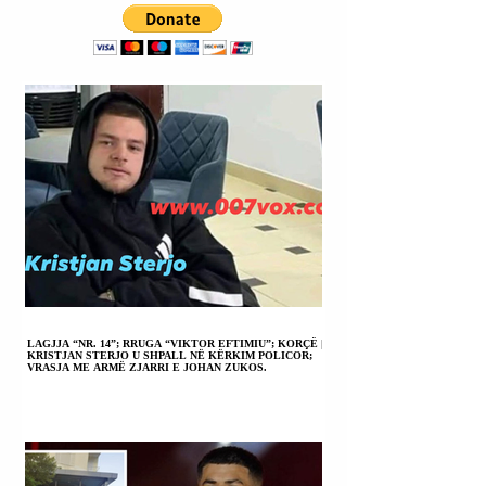
VJEDHURA.
ZGJEDHJEVE
KOMBËTARE |
USHTRIA DEKLAROI
SE U MORI
PUSHTETIN
POLITIKANËVE
NARKOTRAFIKANTË.
LAGJJA “NR. 14”; RRUGA “VIKTOR EFTIMIU”; KORÇË |
KRISTJAN STERJO U SHPALL NË KËRKIM POLICOR;
VRASJA ME ARMË ZJARRI E JOHAN ZUKOS.