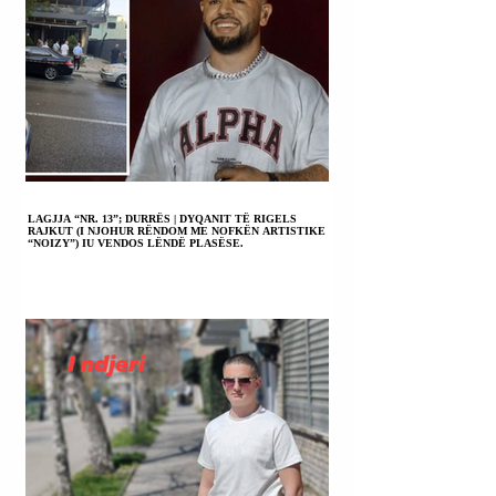
LAGJJA “NR. 13”; DURRËS | DYQANIT TË RIGELS
RAJKUT (I NJOHUR RËNDOM ME NOFKËN ARTISTIKE
“NOIZY”) IU VENDOS LËNDË PLASËSE.